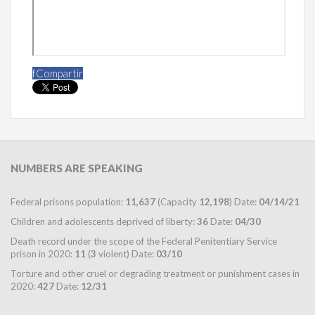
f
Compartir
NUMBERS
ARE SPEAKING
Federal prisons population:
11,637
(Capacity
12,198
) Date:
04/14/21
Children and adolescents deprived of liberty:
36
Date:
04/30
Death record under the scope of the Federal Penitentiary Service
prison in 2020:
11
(
3
violent) Date:
03/10
Torture and other cruel or degrading treatment or punishment cases in
2020:
427
Date:
12/31