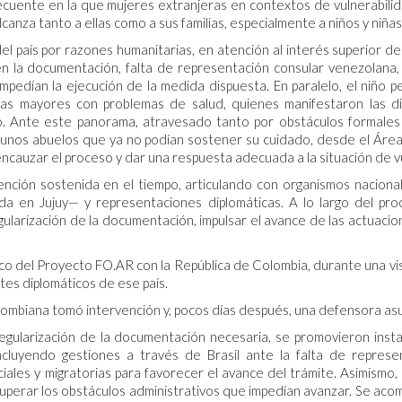
recuente en la que mujeres extranjeras en contextos de vulnerabilid
canza tanto a ellas como a sus familias, especialmente a niños y niñas
 del país por razones humanitarias, en atención al interés superior de
s en la documentación, falta de representación consular venezolana,
impedían la ejecución de la medida dispuesta. En paralelo, el niño
s mayores con problemas de salud, quienes manifestaron las difi
o. Ante este panorama, atravesado tanto por obstáculos formale
unos abuelos que ya no podían sostener su cuidado, desde el Área d
ncauzar el proceso y dar una respuesta adecuada a la situación de 
nción sostenida en el tiempo, articulando con organismos nacional
ida en Jujuy— y representaciones diplomáticas. A lo largo del pr
ularización de la documentación, impulsar el avance de las actuacione
co del Proyecto FO.AR con la República de Colombia, durante una vis
es diplomáticos de ese país.
lombiana tomó intervención y, pocos días después, una defensora asu
regularización de la documentación necesaria, se promovieron insta
cluyendo gestiones a través de Brasil ante la falta de represe
es y migratorias para favorecer el avance del trámite. Asimismo, se
uperar los obstáculos administrativos que impedían avanzar. Se acom