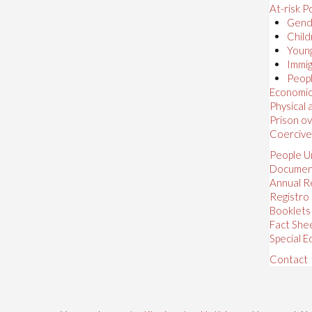
At-risk P
Gende
Child
Young
Immig
Peopl
Economic,
Physical
Prison o
Coercive
People U
Documen
Annual R
Registro
Booklets
Fact She
Special E
Contact