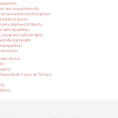
opulations
r and sexual diversity
ren and adolescents in prison
 adults in prison
rants deprived of liberty
e with disabilities
 social and cultural rights
 and Mental Health
verpopulation
 measures
nder Arrest
ts
eports
 Nacional de Casos de Tortura
ets
ditions