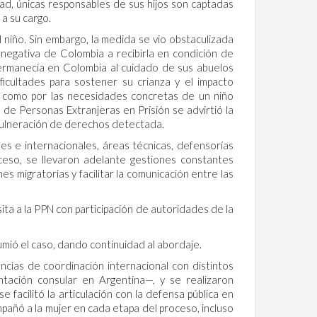
ad, únicas responsables de sus hijos son captadas
 a su cargo.
l niño. Sin embargo, la medida se vio obstaculizada
 negativa de Colombia a recibirla en condición de
 permanecía en Colombia al cuidado de sus abuelos
cultades para sostener su crianza y el impacto
s como por las necesidades concretas de un niño
e Personas Extranjeras en Prisión se advirtió la
vulneración de derechos detectada.
es e internacionales, áreas técnicas, defensorías
oceso, se llevaron adelante gestiones constantes
s migratorias y facilitar la comunicación entre las
ita a la PPN con participación de autoridades de la
mió el caso, dando continuidad al abordaje.
ncias de coordinación internacional con distintos
ntación consular en Argentina—, y se realizaron
 facilitó la articulación con la defensa pública en
pañó a la mujer en cada etapa del proceso, incluso