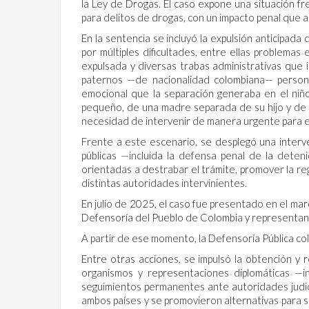
la Ley de Drogas. El caso expone una situación f
para delitos de drogas, con un impacto penal que al
En la sentencia se incluyó la expulsión anticipada
por múltiples dificultades, entre ellas problema
expulsada y diversas trabas administrativas que 
paternos —de nacionalidad colombiana— persona
emocional que la separación generaba en el niñ
pequeño, de una madre separada de su hijo y de 
necesidad de intervenir de manera urgente para e
Frente a este escenario, se desplegó una interve
públicas —incluida la defensa penal de la deten
orientadas a destrabar el trámite, promover la reg
distintas autoridades intervinientes.
En julio de 2025, el caso fue presentado en el mar
Defensoría del Pueblo de Colombia y representant
A partir de ese momento, la Defensoría Pública co
Entre otras acciones, se impulsó la obtención y 
organismos y representaciones diplomáticas —in
seguimientos permanentes ante autoridades judicial
ambos países y se promovieron alternativas para s