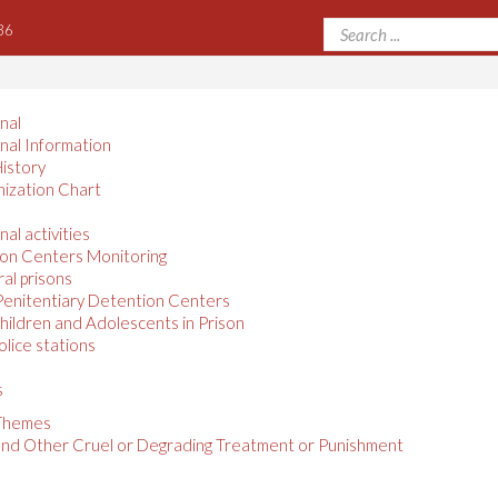
36
onal
onal Information
istory
ization Chart
nal activities
on Centers Monitoring
al prisons
enitentiary Detention Centers
hildren and Adolescents in Prison
olice stations
s
 Themes
and Other Cruel or Degrading Treatment or Punishment