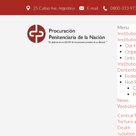
25 Callao Ave, Argentina
E-mail
0800-333-97
Menu
Instituti
Instituti
Our H
Organ
Links
Institutio
Dententi
Feder
Non P
C
P
News
Website
Central
Torture 
Death
Isolation