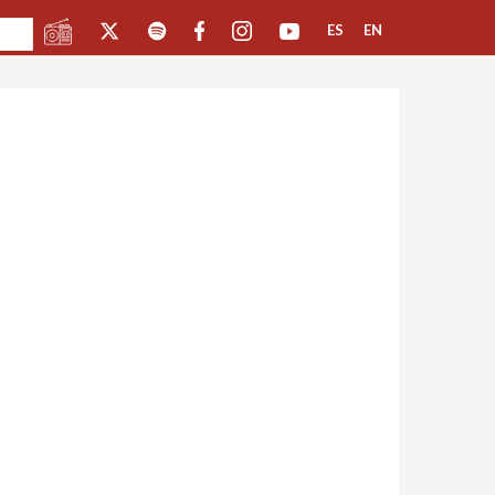
ES
EN