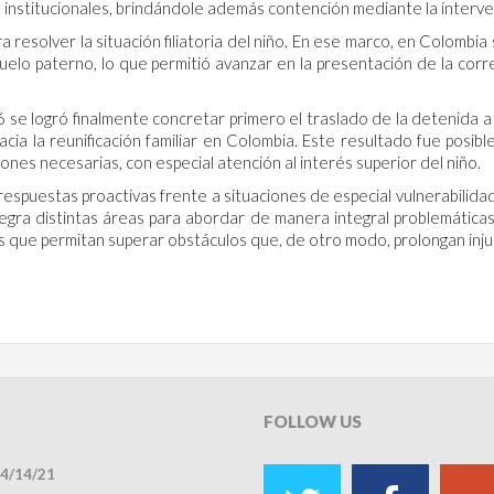
 institucionales, brindándole además contención mediante la interve
a resolver la situación filiatoria del niño. En ese marco, en Colombi
abuelo paterno, lo que permitió avanzar en la presentación de la co
26 se logró finalmente concretar primero el traslado de la detenida
cia la reunificación familiar en Colombia. Este resultado fue posib
tiones necesarias, con especial atención al interés superior del niño.
espuestas proactivas frente a situaciones de especial vulnerabilidad 
tegra distintas áreas para abordar de manera integral problemáticas 
 que permitan superar obstáculos que, de otro modo, prolongan injust
FOLLOW
US
4/14/21