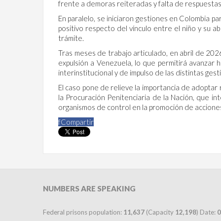
frente a demoras reiteradas y falta de respuestas
En paralelo, se iniciaron gestiones en Colombia par
positivo respecto del vínculo entre el niño y su 
trámite.
Tras meses de trabajo articulado, en abril de 20
expulsión a Venezuela, lo que permitirá avanzar ha
interinstitucional y de impulso de las distintas ges
El caso pone de relieve la importancia de adoptar r
la Procuración Penitenciaria de la Nación, que in
organismos de control en la promoción de acciones
f
Compartir
NUMBERS
ARE SPEAKING
Federal prisons population:
11,637
(Capacity
12,198
) Date:
0