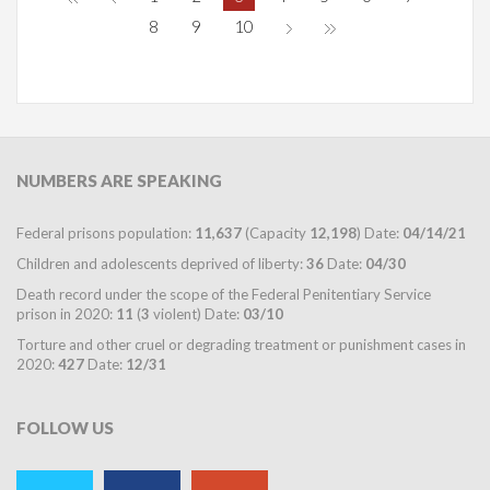
8
9
10
NUMBERS
ARE SPEAKING
Federal prisons population:
11,637
(Capacity
12,198
) Date:
04/14/21
Children and adolescents deprived of liberty:
36
Date:
04/30
Death record under the scope of the Federal Penitentiary Service
prison in 2020:
11
(
3
violent) Date:
03/10
Torture and other cruel or degrading treatment or punishment cases in
2020:
427
Date:
12/31
FOLLOW
US