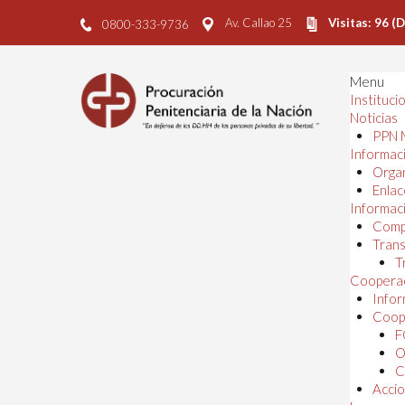
Av. Callao 25
Visitas: 96 (
0800-333-9736
Menu
Instituci
Noticias
PPN 
Informaci
Orga
Enlac
Informaci
Comp
Trans
T
Cooperac
Infor
Coope
F
O
C
Accio