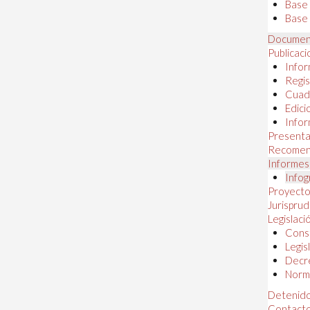
Base
Base 
Documen
Publicac
Infor
Regis
Cuad
Edici
Infor
Presenta
Recomen
Informes
Infog
Proyectos
Jurispru
Legislaci
Const
Legis
Decr
Norma
Detenido
Contact