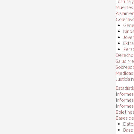
Tortura 
Muertes
Aislamie
Colectiv
Géner
Niños
Jóven
Extra
Perso
Derechos
Salud Me
Sobrepob
Medidas 
Justicia 
Estadísti
Informes
Informes
Informes
Boletines
Bases de
Datos
Base 