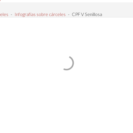
eles
-
Infografías sobre cárceles
-
CPF V Senillosa