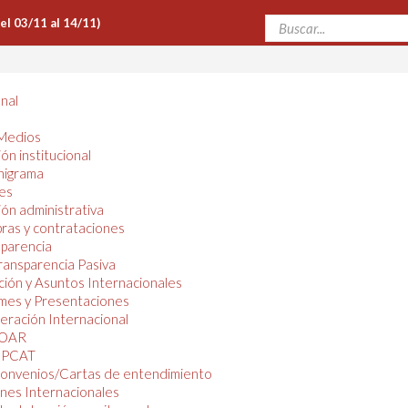
Del 03/11 al 14/11)
onal
Medios
ón institucional
nigrama
es
ón administrativa
ras y contrataciones
parencia
ransparencia Pasiva
ión y Asuntos Internacionales
mes y Presentaciones
ración Internacional
OAR
PCAT
onvenios/Cartas de entendimiento
nes Internacionales