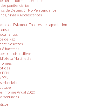
de detención monitoreados
des penitenciarias
os de Detención No Penitenciarios
iños, Niñas y Adolescentes
colo de Estambul: Talleres de capacitación
rensa
ocumentos
os de Paz
obre Nosotros
ué hacemos
uestros dispositivos
iblioteca Multimedia
nformes
oticias
s PPN
o PPN
as Mandela
outube
os Informe Anual 2020
e denuncias
áticos