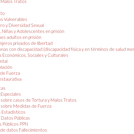
y Malos Tratos
nto
os Vulnerables
o y Diversidad Sexual
, Niñas y Adolescentes en prisión
es adultos en prisión
njeros privados de libertad
nas con discapacidad (discapacidad física y en términos de salud men
 Económicos, Sociales y Culturales
ntal
lación
de Fuerza
restaurativa
cas
 Especiales
 sobre casos de Tortura y Malos Tratos
 sobre Medidas de Fuerza
 Estadísticos
 Datos Públicas
 Públicos PPN
de datos Fallecimientos