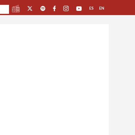
ES
EN