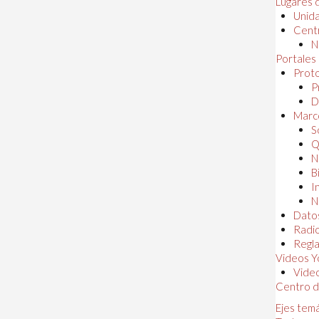
Lugares 
Unida
Centr
N
Portales
Proto
P
D
Marc
S
Q
N
B
I
N
Dato
Radi
Regl
Videos Y
Vide
Centro d
Ejes tem