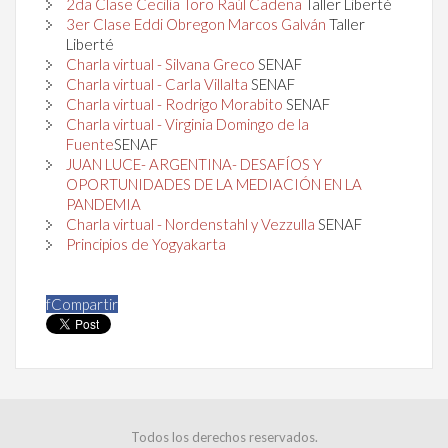
2da Clase Cecilia Toro Raúl Cadena
Taller Liberté
3er Clase Eddi Obregon Marcos Galván
Taller
Liberté
Charla virtual - Silvana Greco
SENAF
Charla virtual - Carla Villalta
SENAF
Charla virtual - Rodrigo Morabito
SENAF
Charla virtual - Virginia Domingo de la
Fuente
SENAF
JUAN LUCE- ARGENTINA- DESAFÍOS Y
OPORTUNIDADES DE LA MEDIACIÓN EN LA
PANDEMIA
Charla virtual - Nordenstahl y Vezzulla
SENAF
Principios de Yogyakarta
f
Compartir
Todos los derechos reservados.