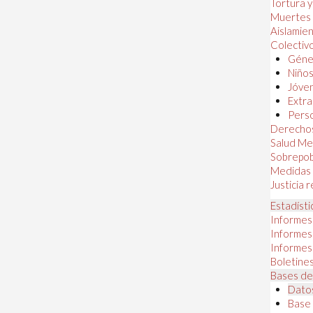
Tortura 
Muertes
Aislamie
Colectiv
Géner
Niños
Jóven
Extra
Perso
Derechos
Salud Me
Sobrepob
Medidas 
Justicia 
Estadísti
Informes
Informes
Informes
Boletines
Bases de
Datos
Base 