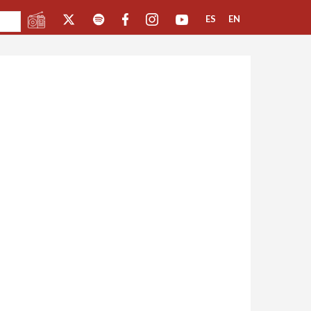
ES
EN