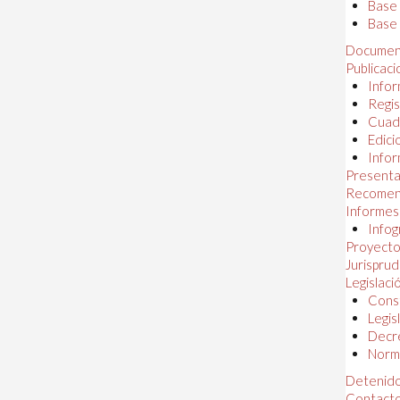
Base
Base 
Documen
Publicac
Infor
Regis
Cuad
Edici
Infor
Presenta
Recomen
Informes
Infog
Proyectos
Jurispru
Legislaci
Const
Legis
Decr
Norma
Detenido
Contact