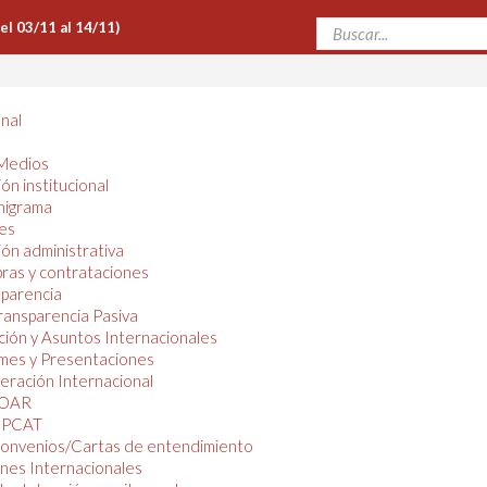
Del 03/11 al 14/11)
onal
Medios
ón institucional
nigrama
es
ón administrativa
ras y contrataciones
parencia
ransparencia Pasiva
ión y Asuntos Internacionales
mes y Presentaciones
ración Internacional
OAR
PCAT
onvenios/Cartas de entendimiento
nes Internacionales