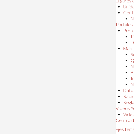
Lugares 
Unida
Centr
N
Portales
Proto
P
D
Marc
S
Q
N
B
I
N
Dato
Radi
Regl
Videos Y
Vide
Centro d
Ejes tem