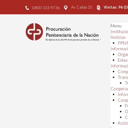
Av. Callao 25
Visitas: 96 (
0800-333-9736
Menu
Instituci
Noticias
PPN 
Informaci
Orga
Enlac
Informaci
Comp
Trans
T
Cooperac
Infor
Coope
F
O
C
Accio