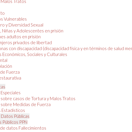
y Malos Tratos
nto
os Vulnerables
o y Diversidad Sexual
, Niñas y Adolescentes en prisión
es adultos en prisión
njeros privados de libertad
nas con discapacidad (discapacidad física y en términos de salud men
 Económicos, Sociales y Culturales
ntal
lación
de Fuerza
restaurativa
cas
 Especiales
 sobre casos de Tortura y Malos Tratos
 sobre Medidas de Fuerza
 Estadísticos
 Datos Públicas
 Públicos PPN
de datos Fallecimientos