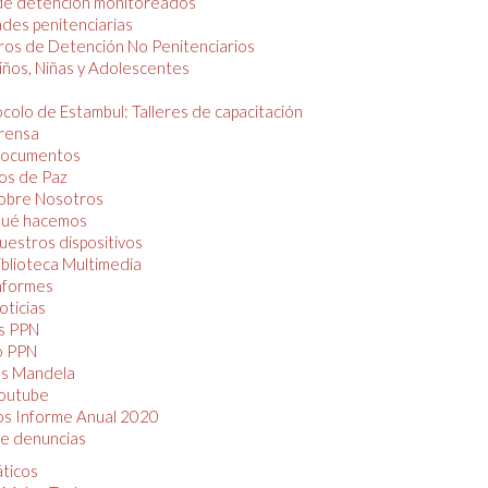
de detención monitoreados
des penitenciarias
os de Detención No Penitenciarios
iños, Niñas y Adolescentes
colo de Estambul: Talleres de capacitación
rensa
ocumentos
os de Paz
obre Nosotros
ué hacemos
uestros dispositivos
iblioteca Multimedia
nformes
oticias
s PPN
o PPN
as Mandela
outube
os Informe Anual 2020
e denuncias
áticos