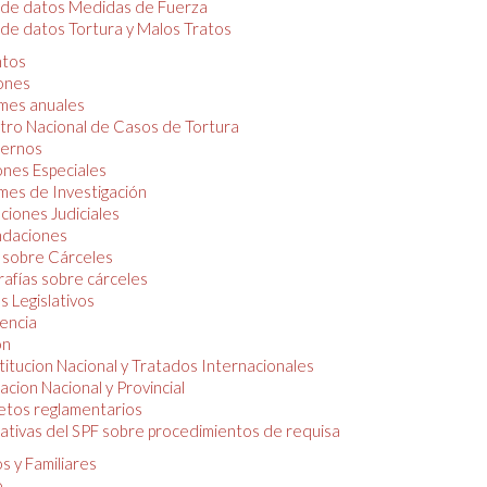
 de datos Medidas de Fuerza
de datos Tortura y Malos Tratos
tos
iones
mes anuales
tro Nacional de Casos de Tortura
ernos
ones Especiales
mes de Investigación
ciones Judiciales
daciones
 sobre Cárceles
rafías sobre cárceles
 Legislativos
dencia
ón
itucion Nacional y Tratados Internacionales
lacion Nacional y Provincial
etos reglamentarios
tivas del SPF sobre procedimientos de requisa
s y Familiares
o