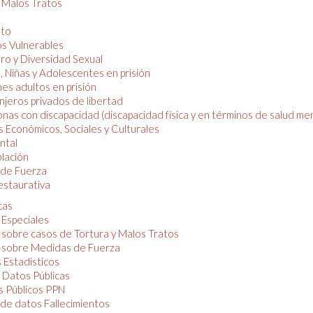
y Malos Tratos
nto
os Vulnerables
o y Diversidad Sexual
, Niñas y Adolescentes en prisión
es adultos en prisión
njeros privados de libertad
nas con discapacidad (discapacidad física y en términos de salud men
 Económicos, Sociales y Culturales
ntal
lación
de Fuerza
restaurativa
cas
 Especiales
 sobre casos de Tortura y Malos Tratos
 sobre Medidas de Fuerza
 Estadísticos
 Datos Públicas
 Públicos PPN
de datos Fallecimientos