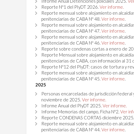
Informe Anual Detenciones policiales 2025.
Ver
Reporte Nº1 del PIyDT 2026.
Ver informe.
Reporte mensual sobre alojamiento en alcaidías
penitenciarias de CABA Nº 48.
Ver informe
.
Reporte mensual sobre alojamiento en alcaidías
penitenciarias de CABA Nº 47.
Ver informe
.
Reporte mensual sobre alojamiento en alcaidías
penitenciarias de CABA Nº 46.
Ver informe
.
Reporte sobre condenas cortas a enero de 20
Reporte Mensual sobre alojamiento en alcaidías
penitenciarias de CABA, con información al 31
Reporte Nº12 del PIyDT: casos de tortura y rev
Reporte mensual sobre alojamiento en alcaidías
penitenciarias de CABA Nº 45.
Ver informe
.
2025
Personas encarceladas de jurisdicción federal
noviembre de 2025.
Ver informe.
Informe Anual del PIyDT 2025.
Ver informe.
Informe Memorias del campo, Ficha Nº2.
Ver in
Reporte CONDENAS CORTAS diciembre 2025
Reporte mensual sobre alojamiento en alcaidías
penitenciarias de CABA Nº 44.
Ver informe
.