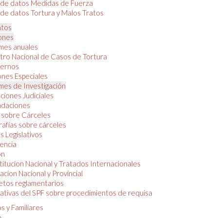
 de datos Medidas de Fuerza
de datos Tortura y Malos Tratos
tos
iones
mes anuales
tro Nacional de Casos de Tortura
ernos
ones Especiales
mes de Investigación
ciones Judiciales
daciones
 sobre Cárceles
rafías sobre cárceles
 Legislativos
dencia
ón
itucion Nacional y Tratados Internacionales
lacion Nacional y Provincial
etos reglamentarios
tivas del SPF sobre procedimientos de requisa
s y Familiares
o