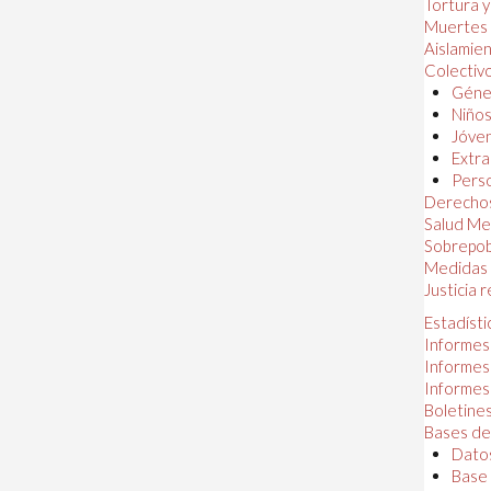
Tortura 
Muertes
Aislamie
Colectiv
Géner
Niños
Jóven
Extra
Perso
Derechos
Salud Me
Sobrepob
Medidas 
Justicia 
Estadísti
Informes
Informes
Informes
Boletines
Bases de
Datos
Base 