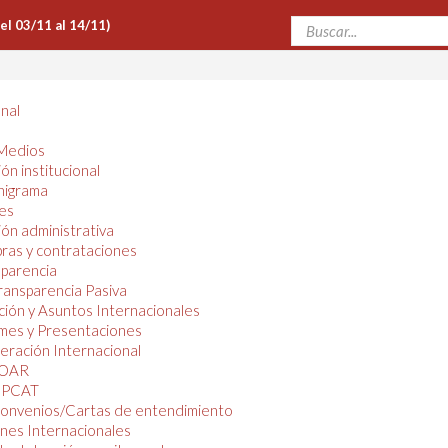
Del 03/11 al 14/11)
onal
Medios
ón institucional
nigrama
es
ón administrativa
ras y contrataciones
parencia
ransparencia Pasiva
ión y Asuntos Internacionales
mes y Presentaciones
ración Internacional
OAR
PCAT
onvenios/Cartas de entendimiento
nes Internacionales