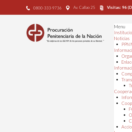
Av. Callao 25
Visitas: 96 (
0800-333-9736
Menu
Instituci
Noticias
PPN 
Informaci
Orga
Enlac
Informaci
Comp
Trans
T
Cooperac
Infor
Coope
F
O
C
Accio