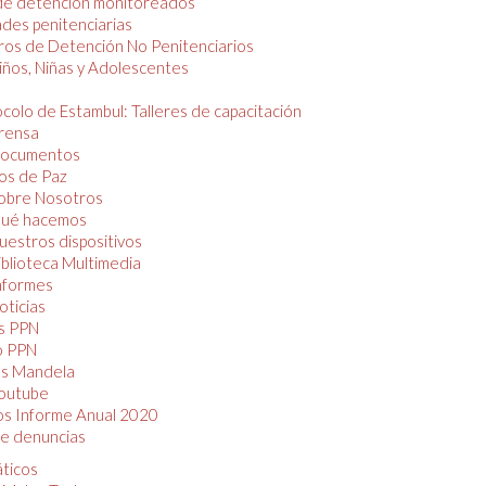
de detención monitoreados
des penitenciarias
os de Detención No Penitenciarios
iños, Niñas y Adolescentes
colo de Estambul: Talleres de capacitación
rensa
ocumentos
os de Paz
obre Nosotros
ué hacemos
uestros dispositivos
iblioteca Multimedia
nformes
oticias
s PPN
o PPN
as Mandela
outube
os Informe Anual 2020
e denuncias
áticos