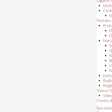
Lugares 
Unida
Centr
N
Portales
Proto
P
D
Marc
S
Q
N
B
I
N
Dato
Radi
Regl
Videos Y
Vide
Centro d
Ejes tem