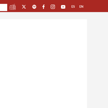
ES
EN