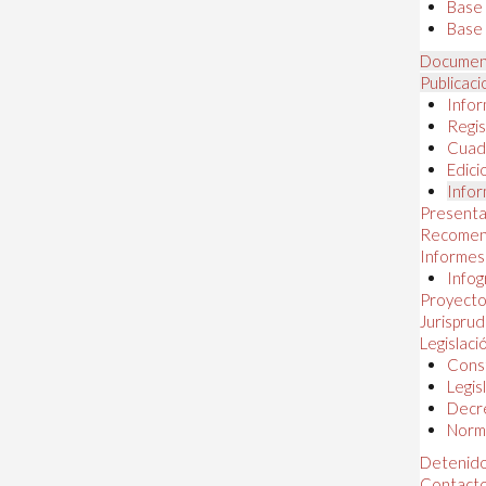
Base
Base 
Documen
Publicac
Infor
Regis
Cuad
Edici
Infor
Presenta
Recomen
Informes
Infog
Proyectos
Jurispru
Legislaci
Const
Legis
Decr
Norma
Detenido
Contact