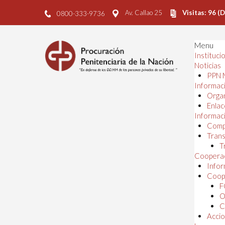
Av. Callao 25
Visitas: 96 (
0800-333-9736
Menu
Instituci
Noticias
PPN 
Informaci
Orga
Enlac
Informaci
Comp
Trans
T
Cooperac
Infor
Coope
F
O
C
Accio