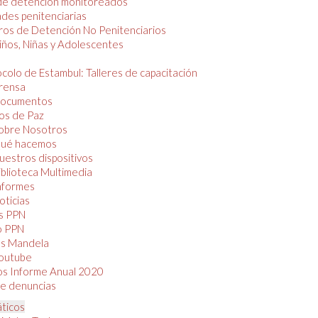
de detención monitoreados
des penitenciarias
os de Detención No Penitenciarios
iños, Niñas y Adolescentes
colo de Estambul: Talleres de capacitación
rensa
ocumentos
os de Paz
obre Nosotros
ué hacemos
uestros dispositivos
iblioteca Multimedia
nformes
oticias
s PPN
o PPN
as Mandela
outube
os Informe Anual 2020
e denuncias
áticos