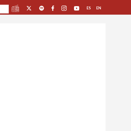
ES
EN