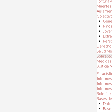
Tortura 
Muertes
Aislamie
Colectiv
Géner
Niños
Jóven
Extra
Perso
Derechos
Salud Me
Sobrepob
Medidas 
Justicia 
Estadísti
Informes
Informes
Informes
Boletines
Bases de
Datos
Base 