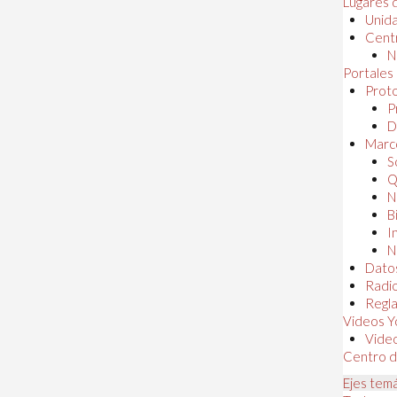
Lugares 
Unida
Centr
N
Portales
Proto
P
D
Marc
S
Q
N
B
I
N
Dato
Radi
Regl
Videos Y
Vide
Centro d
Ejes tem