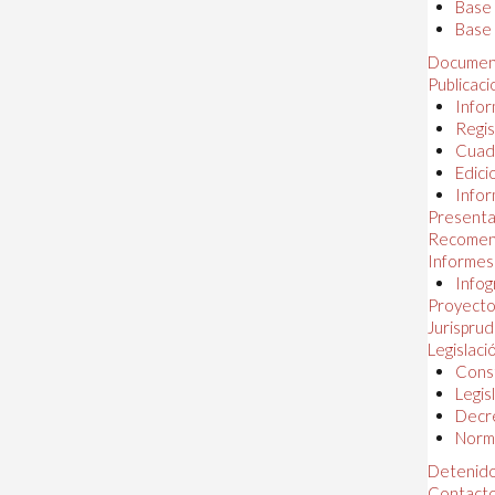
Base
Base 
Documen
Publicac
Infor
Regis
Cuad
Edici
Infor
Presenta
Recomen
Informes
Infog
Proyectos
Jurispru
Legislaci
Const
Legis
Decr
Norma
Detenido
Contact