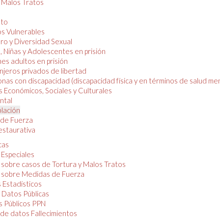
y Malos Tratos
nto
os Vulnerables
o y Diversidad Sexual
, Niñas y Adolescentes en prisión
es adultos en prisión
njeros privados de libertad
nas con discapacidad (discapacidad física y en términos de salud men
 Económicos, Sociales y Culturales
ntal
lación
de Fuerza
restaurativa
cas
 Especiales
 sobre casos de Tortura y Malos Tratos
 sobre Medidas de Fuerza
 Estadísticos
 Datos Públicas
 Públicos PPN
de datos Fallecimientos