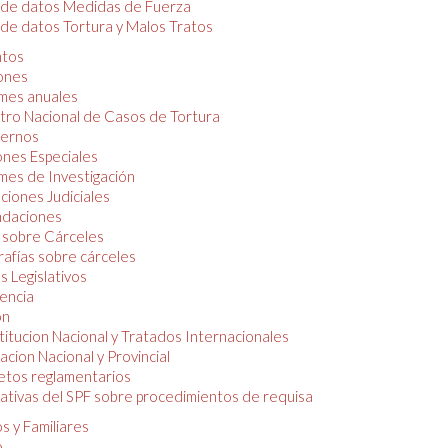
 de datos Medidas de Fuerza
de datos Tortura y Malos Tratos
tos
iones
mes anuales
tro Nacional de Casos de Tortura
ernos
ones Especiales
mes de Investigación
ciones Judiciales
daciones
 sobre Cárceles
rafías sobre cárceles
 Legislativos
dencia
ón
itucion Nacional y Tratados Internacionales
lacion Nacional y Provincial
etos reglamentarios
tivas del SPF sobre procedimientos de requisa
s y Familiares
o