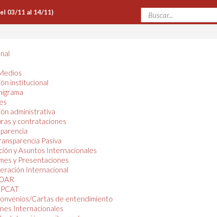
Del 03/11 al 14/11)
onal
Medios
ón institucional
nigrama
es
ón administrativa
ras y contrataciones
parencia
ransparencia Pasiva
ión y Asuntos Internacionales
mes y Presentaciones
ración Internacional
OAR
PCAT
onvenios/Cartas de entendimiento
nes Internacionales