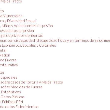
y Malos Tratos
nto
os Vulnerables
o y Diversidad Sexual
, Niñas y Adolescentes en prisión
es adultos en prisión
njeros privados de libertad
nas con discapacidad (discapacidad física y en términos de salud men
 Económicos, Sociales y Culturales
ntal
lación
de Fuerza
restaurativa
cas
 Especiales
 sobre casos de Tortura y Malos Tratos
 sobre Medidas de Fuerza
 Estadísticos
 Datos Públicas
 Públicos PPN
de datos Fallecimientos