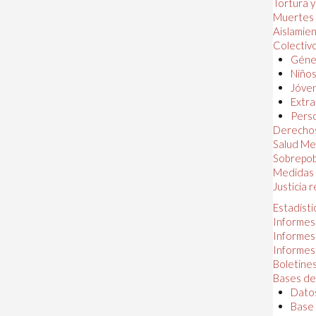
Tortura 
Muertes
Aislamie
Colectiv
Géner
Niños
Jóven
Extra
Perso
Derechos
Salud Me
Sobrepob
Medidas 
Justicia 
Estadísti
Informes
Informes
Informes
Boletines
Bases de
Datos
Base 