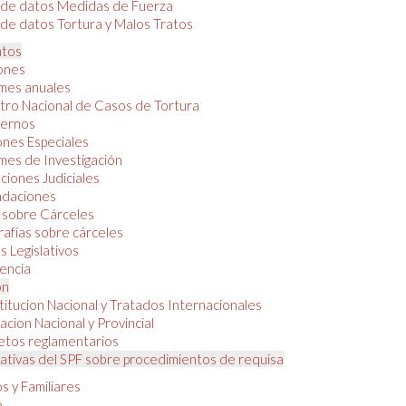
 de datos Medidas de Fuerza
de datos Tortura y Malos Tratos
tos
iones
mes anuales
tro Nacional de Casos de Tortura
ernos
ones Especiales
mes de Investigación
ciones Judiciales
daciones
 sobre Cárceles
rafías sobre cárceles
 Legislativos
dencia
ón
itucion Nacional y Tratados Internacionales
lacion Nacional y Provincial
etos reglamentarios
tivas del SPF sobre procedimientos de requisa
s y Familiares
o