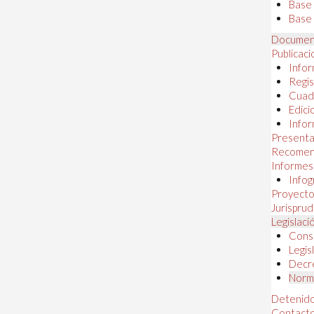
Base
Base 
Documen
Publicac
Infor
Regis
Cuad
Edici
Infor
Presenta
Recomen
Informes
Infog
Proyectos
Jurispru
Legislaci
Const
Legis
Decr
Norma
Detenido
Contact