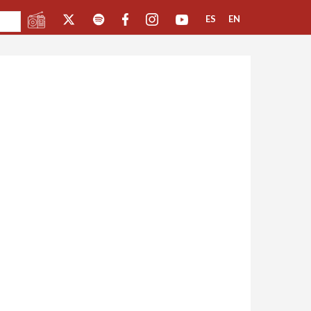
ES
EN