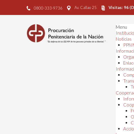
Av. Callao 25
Visitas: 96 (
0800-333-9736
Menu
Instituci
Noticias
PPN 
Informaci
Orga
Enlac
Informaci
Comp
Trans
T
Cooperac
Infor
Coope
F
O
C
Accio