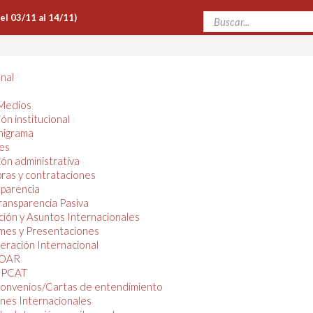
Del 03/11 al 14/11)
onal
Medios
ón institucional
nigrama
es
ón administrativa
ras y contrataciones
parencia
ransparencia Pasiva
ión y Asuntos Internacionales
mes y Presentaciones
ración Internacional
OAR
PCAT
onvenios/Cartas de entendimiento
nes Internacionales