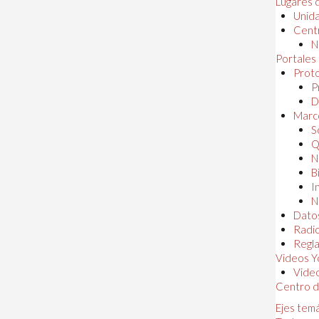
Lugares 
Unida
Centr
N
Portales
Proto
P
D
Marc
S
Q
N
B
I
N
Dato
Radi
Regl
Videos Y
Vide
Centro d
Ejes tem