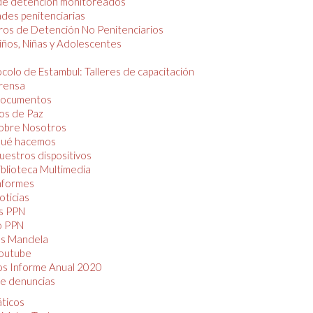
de detención monitoreados
des penitenciarias
os de Detención No Penitenciarios
iños, Niñas y Adolescentes
colo de Estambul: Talleres de capacitación
rensa
ocumentos
os de Paz
obre Nosotros
ué hacemos
uestros dispositivos
iblioteca Multimedia
nformes
oticias
s PPN
o PPN
as Mandela
outube
os Informe Anual 2020
e denuncias
áticos