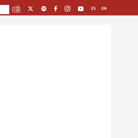
ES
EN