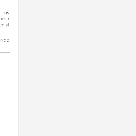
altos
canso
en al
ón de