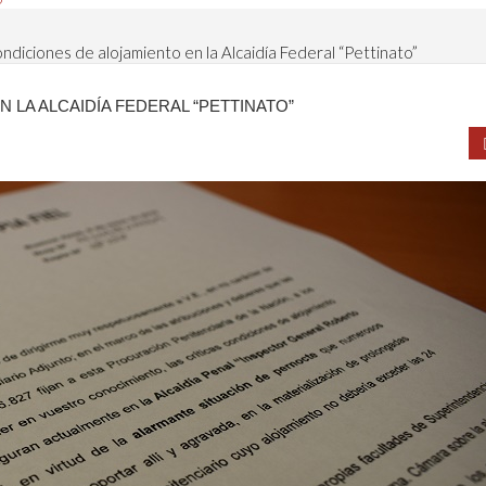
ondiciones de alojamiento en la Alcaidía Federal “Pettinato”
 LA ALCAIDÍA FEDERAL “PETTINATO”