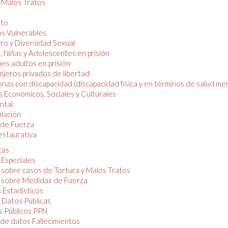
y Malos Tratos
nto
os Vulnerables
o y Diversidad Sexual
, Niñas y Adolescentes en prisión
es adultos en prisión
njeros privados de libertad
nas con discapacidad (discapacidad física y en términos de salud men
 Económicos, Sociales y Culturales
ntal
lación
de Fuerza
restaurativa
cas
 Especiales
 sobre casos de Tortura y Malos Tratos
 sobre Medidas de Fuerza
 Estadísticos
 Datos Públicas
 Públicos PPN
de datos Fallecimientos