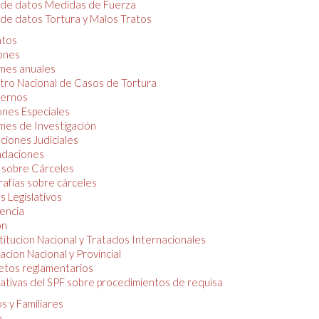
 de datos Medidas de Fuerza
de datos Tortura y Malos Tratos
tos
iones
mes anuales
tro Nacional de Casos de Tortura
ernos
ones Especiales
mes de Investigación
ciones Judiciales
daciones
 sobre Cárceles
rafías sobre cárceles
 Legislativos
dencia
ón
itucion Nacional y Tratados Internacionales
lacion Nacional y Provincial
etos reglamentarios
tivas del SPF sobre procedimientos de requisa
s y Familiares
o