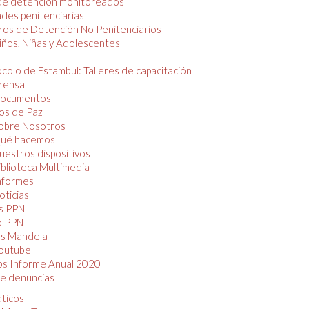
de detención monitoreados
des penitenciarias
os de Detención No Penitenciarios
iños, Niñas y Adolescentes
colo de Estambul: Talleres de capacitación
rensa
ocumentos
os de Paz
obre Nosotros
ué hacemos
uestros dispositivos
iblioteca Multimedia
nformes
oticias
s PPN
o PPN
as Mandela
outube
os Informe Anual 2020
e denuncias
áticos