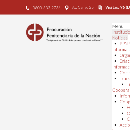
Av. Callao 25
Visitas: 96 (
0800-333-9736
Menu
Instituci
Noticias
PPN 
Informaci
Orga
Enlac
Informaci
Comp
Trans
T
Cooperac
Infor
Coope
F
O
C
Accio