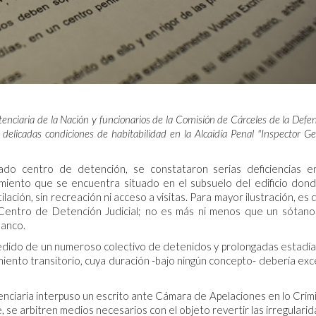
nciaria de la Nación y funcionarios de la Comisión de Cárceles de la Defen
elicadas condiciones de habitabilidad en la Alcaidía Penal "Inspector Ge
ado centro de detención, se constataron serias deficiencias e
imiento que se encuentra situado en el subsuelo del edificio don
ilación, sin recreación ni acceso a visitas. Para mayor ilustración, es 
Centro de Detención Judicial; no es más ni menos que un sótan
banco.
medido de un numeroso colectivo de detenidos y prolongadas estadía
iento transitorio, cuya duración -bajo ningún concepto- debería ex
tenciaria interpuso un escrito ante Cámara de Apelaciones en lo Crimi
, se arbitren medios necesarios con el objeto revertir las irregulari