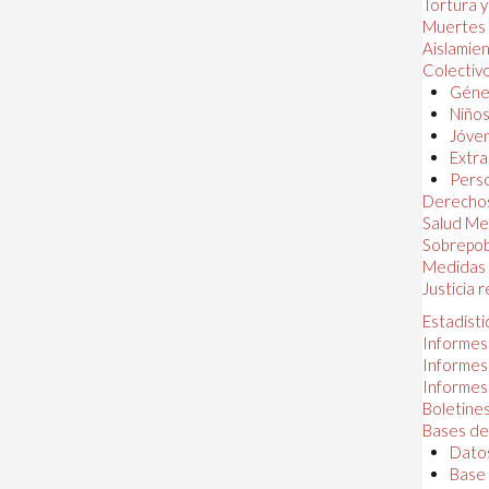
Tortura 
Muertes
Aislamie
Colectiv
Géner
Niños
Jóven
Extra
Perso
Derechos
Salud Me
Sobrepob
Medidas 
Justicia 
Estadísti
Informes
Informes
Informes
Boletines
Bases de
Datos
Base 