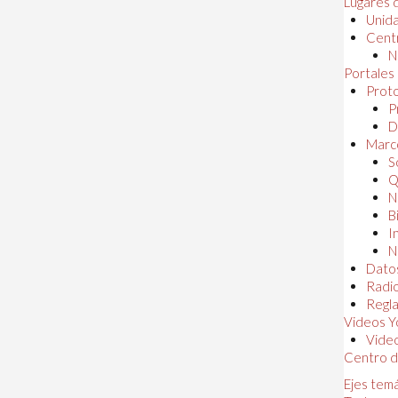
Lugares 
Unida
Centr
N
Portales
Proto
P
D
Marc
S
Q
N
B
I
N
Dato
Radi
Regl
Videos Y
Vide
Centro d
Ejes tem