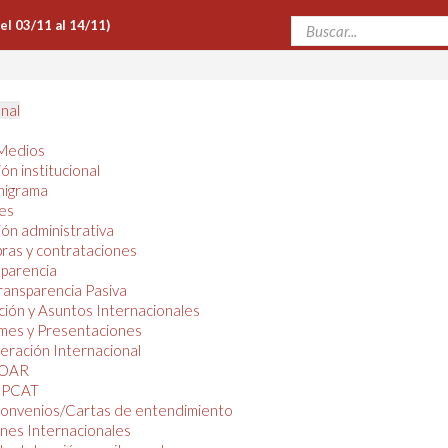
Del 03/11 al 14/11)
onal
Medios
ón institucional
nigrama
es
ón administrativa
ras y contrataciones
parencia
ransparencia Pasiva
ión y Asuntos Internacionales
mes y Presentaciones
ración Internacional
OAR
PCAT
onvenios/Cartas de entendimiento
nes Internacionales