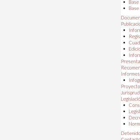
Base
Base 
Documen
Publicac
Infor
Regis
Cuad
Edici
Infor
Presenta
Recomen
Informes
Infog
Proyectos
Jurispru
Legislaci
Const
Legis
Decr
Norma
Detenido
Contact