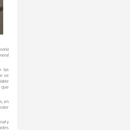
soría
neral
n las
de se
dable
o que
s, en
ceder
nal y
dades