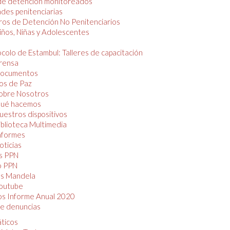
de detención monitoreados
des penitenciarias
os de Detención No Penitenciarios
iños, Niñas y Adolescentes
colo de Estambul: Talleres de capacitación
rensa
ocumentos
os de Paz
obre Nosotros
ué hacemos
uestros dispositivos
iblioteca Multimedia
nformes
oticias
s PPN
o PPN
as Mandela
outube
os Informe Anual 2020
e denuncias
áticos