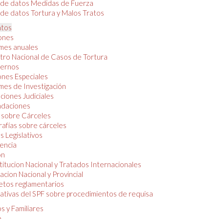
 de datos Medidas de Fuerza
de datos Tortura y Malos Tratos
tos
iones
mes anuales
tro Nacional de Casos de Tortura
ernos
ones Especiales
mes de Investigación
ciones Judiciales
daciones
 sobre Cárceles
rafías sobre cárceles
 Legislativos
dencia
ón
itucion Nacional y Tratados Internacionales
lacion Nacional y Provincial
etos reglamentarios
tivas del SPF sobre procedimientos de requisa
s y Familiares
o