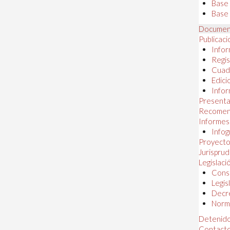
Base
Base 
Documen
Publicac
Infor
Regis
Cuad
Edici
Infor
Presenta
Recomen
Informes
Infog
Proyectos
Jurispru
Legislaci
Const
Legis
Decr
Norma
Detenido
Contact