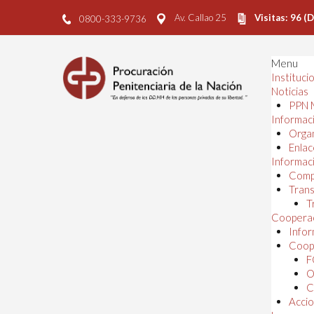
Av. Callao 25
Visitas: 96 (
0800-333-9736
Menu
Instituci
Noticias
PPN 
Informaci
Orga
Enlac
Informaci
Comp
Trans
T
Cooperac
Infor
Coope
F
O
C
Accio