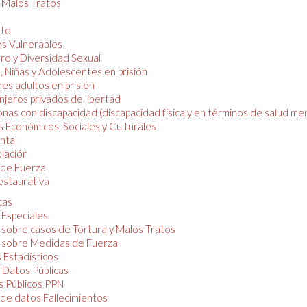
y Malos Tratos
nto
os Vulnerables
o y Diversidad Sexual
, Niñas y Adolescentes en prisión
es adultos en prisión
njeros privados de libertad
nas con discapacidad (discapacidad física y en términos de salud men
 Económicos, Sociales y Culturales
ntal
lación
de Fuerza
restaurativa
cas
 Especiales
 sobre casos de Tortura y Malos Tratos
 sobre Medidas de Fuerza
 Estadísticos
 Datos Públicas
 Públicos PPN
de datos Fallecimientos