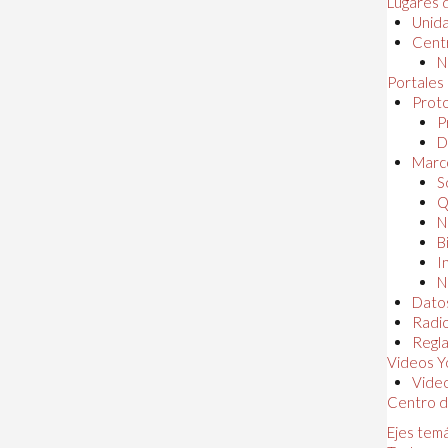
Lugares 
Unida
Centr
N
Portales
Proto
P
D
Marc
S
Q
N
B
I
N
Dato
Radi
Regl
Videos Y
Vide
Centro d
Ejes tem