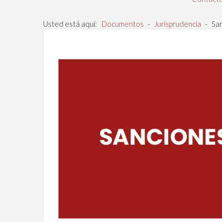
Usted está aquí:
Documentos
-
Jurisprudencia
-
San