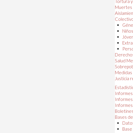
Tortura 
Muertes
Aislamie
Colectiv
Géner
Niños
Jóven
Extra
Perso
Derechos
Salud Me
Sobrepob
Medidas 
Justicia 
Estadísti
Informes
Informes
Informes
Boletines
Bases de
Datos
Base 