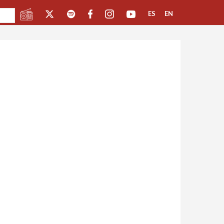
ES
EN