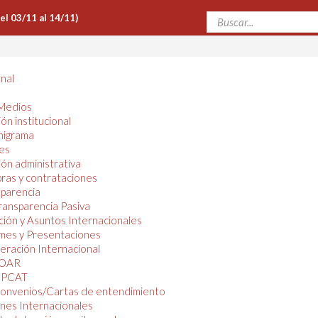
Del 03/11 al 14/11)
onal
Medios
ón institucional
nigrama
es
ón administrativa
ras y contrataciones
parencia
ransparencia Pasiva
ión y Asuntos Internacionales
mes y Presentaciones
ración Internacional
OAR
PCAT
onvenios/Cartas de entendimiento
nes Internacionales