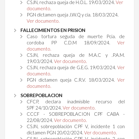
CSJN, rechaza queja de H.O.L. 19/03/2024.
Ver
documento.
PGN dictamen queja J.W.Q y cía.
18/03/2024.
Ver documento.
FALLECIMIENTOS EN PRISION
Caso tortura seguda de muerte Pcia. de
cordoba PP C.D.M 18/09/2024.
Ver
documento.
CSJN, rechaza queja de M.A.C y .P.A.M.
19/03/2024.
Ver documento.
CSJN, rechaza queja de G.E.G. 19/03/
2024.
Ver
documento.
PGN dictamen queja C.R.V.
18/03/2024.
Ver
documento.
SOBREPOBLACION
CFCP, declara inadmisible recurso del
SPF
24/10/2024.
Ver documento.
CCCF - SOBREPOBLACION CPF CABA -
22/08/2024.
Ver documento.
CSJN, sobrepoblación CPF V, incidente 1 con
dictamen PGN
20/02/2024
.
Ver documento.
CSJN, sobrepoblación CPF V, incidente 2 con