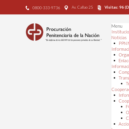
Av. Callao 25
Visitas: 96 (
0800-333-9736
Menu
Instituci
Noticias
PPN 
Informaci
Orga
Enlac
Informaci
Comp
Trans
T
Cooperac
Infor
Coope
F
O
C
Accio