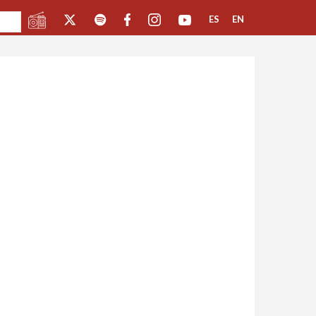
ES
EN