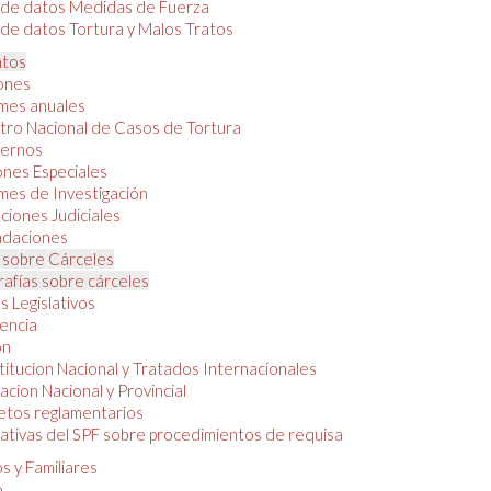
 de datos Medidas de Fuerza
de datos Tortura y Malos Tratos
tos
iones
mes anuales
tro Nacional de Casos de Tortura
ernos
ones Especiales
mes de Investigación
ciones Judiciales
daciones
 sobre Cárceles
rafías sobre cárceles
 Legislativos
dencia
ón
itucion Nacional y Tratados Internacionales
lacion Nacional y Provincial
etos reglamentarios
tivas del SPF sobre procedimientos de requisa
s y Familiares
o