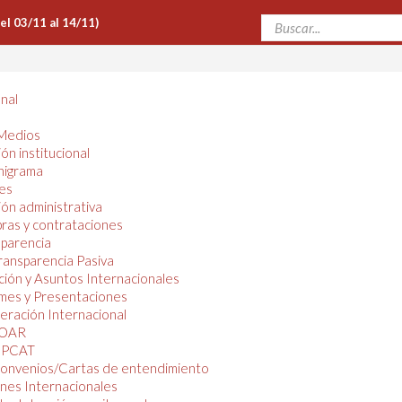
Del 03/11 al 14/11)
onal
Medios
ón institucional
nigrama
es
ón administrativa
ras y contrataciones
parencia
ransparencia Pasiva
ión y Asuntos Internacionales
mes y Presentaciones
ración Internacional
OAR
PCAT
onvenios/Cartas de entendimiento
nes Internacionales