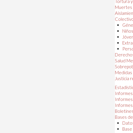
Tortura 
Muertes
Aislamie
Colectiv
Géner
Niños
Jóven
Extra
Perso
Derechos
Salud Me
Sobrepob
Medidas 
Justicia 
Estadísti
Informes
Informes
Informes
Boletines
Bases de
Datos
Base 