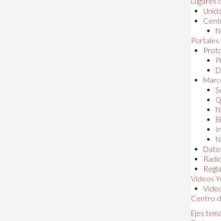
Lugares 
Unida
Centr
N
Portales
Proto
P
D
Marc
S
Q
N
B
I
N
Dato
Radi
Regl
Videos Y
Vide
Centro d
Ejes tem