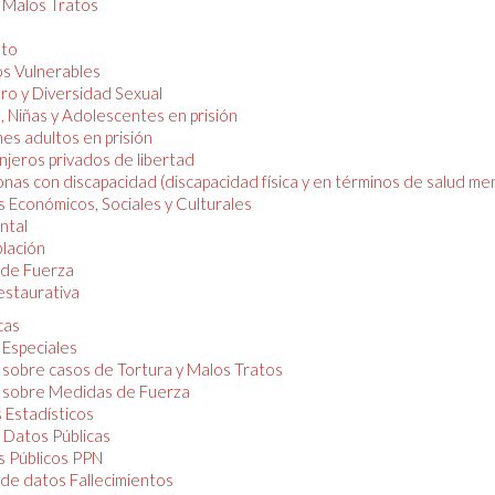
y Malos Tratos
nto
os Vulnerables
o y Diversidad Sexual
, Niñas y Adolescentes en prisión
es adultos en prisión
njeros privados de libertad
nas con discapacidad (discapacidad física y en términos de salud men
 Económicos, Sociales y Culturales
ntal
lación
de Fuerza
restaurativa
cas
 Especiales
 sobre casos de Tortura y Malos Tratos
 sobre Medidas de Fuerza
 Estadísticos
 Datos Públicas
 Públicos PPN
de datos Fallecimientos