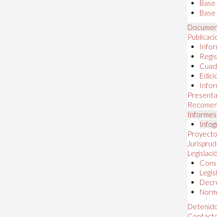
Base
Base 
Documen
Publicac
Infor
Regis
Cuad
Edici
Infor
Presenta
Recomen
Informes
Infog
Proyectos
Jurispru
Legislaci
Const
Legis
Decr
Norma
Detenido
Contact