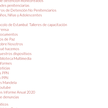
de detención monitoreados
des penitenciarias
os de Detención No Penitenciarios
iños, Niñas y Adolescentes
colo de Estambul: Talleres de capacitación
rensa
ocumentos
os de Paz
obre Nosotros
ué hacemos
uestros dispositivos
iblioteca Multimedia
nformes
oticias
s PPN
o PPN
as Mandela
outube
os Informe Anual 2020
e denuncias
áticos