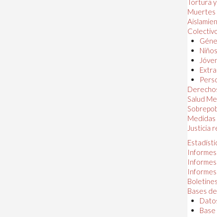
Tortura 
Muertes
Aislamie
Colectiv
Géner
Niños
Jóven
Extra
Perso
Derechos
Salud Me
Sobrepob
Medidas 
Justicia 
Estadísti
Informes
Informes
Informes
Boletines
Bases de
Datos
Base 