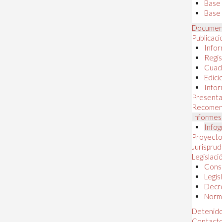
Base
Base 
Documen
Publicac
Infor
Regis
Cuad
Edici
Infor
Presenta
Recomen
Informes
Infog
Proyectos
Jurispru
Legislaci
Const
Legis
Decr
Norma
Detenido
Contact