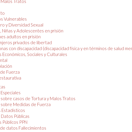
y Malos Tratos
nto
os Vulnerables
o y Diversidad Sexual
, Niñas y Adolescentes en prisión
es adultos en prisión
njeros privados de libertad
nas con discapacidad (discapacidad física y en términos de salud men
 Económicos, Sociales y Culturales
ntal
lación
de Fuerza
restaurativa
cas
 Especiales
 sobre casos de Tortura y Malos Tratos
 sobre Medidas de Fuerza
 Estadísticos
 Datos Públicas
 Públicos PPN
de datos Fallecimientos