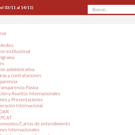
Del 03/11 al 14/11)
onal
Medios
ón institucional
nigrama
es
ón administrativa
ras y contrataciones
parencia
ransparencia Pasiva
ión y Asuntos Internacionales
mes y Presentaciones
ración Internacional
OAR
PCAT
onvenios/Cartas de entendimiento
nes Internacionales