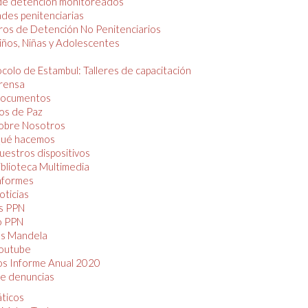
de detención monitoreados
des penitenciarias
os de Detención No Penitenciarios
iños, Niñas y Adolescentes
colo de Estambul: Talleres de capacitación
rensa
ocumentos
os de Paz
obre Nosotros
ué hacemos
uestros dispositivos
iblioteca Multimedia
nformes
oticias
s PPN
o PPN
as Mandela
outube
os Informe Anual 2020
e denuncias
áticos