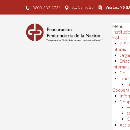
Av. Callao 25
Visitas: 96 (
0800-333-9736
Menu
Instituci
Noticias
PPN 
Informaci
Orga
Enlac
Informaci
Comp
Trans
T
Cooperac
Infor
Coope
F
O
C
Accio