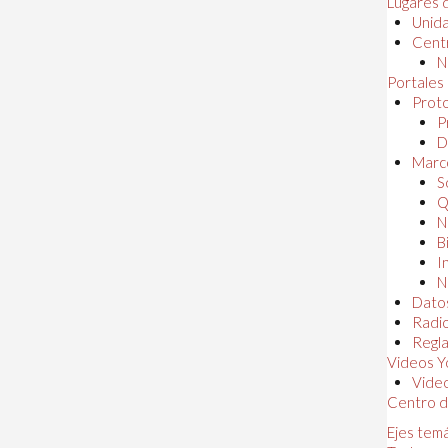
Lugares 
Unida
Centr
N
Portales
Proto
P
D
Marc
S
Q
N
B
I
N
Dato
Radi
Regl
Videos Y
Vide
Centro d
Ejes tem