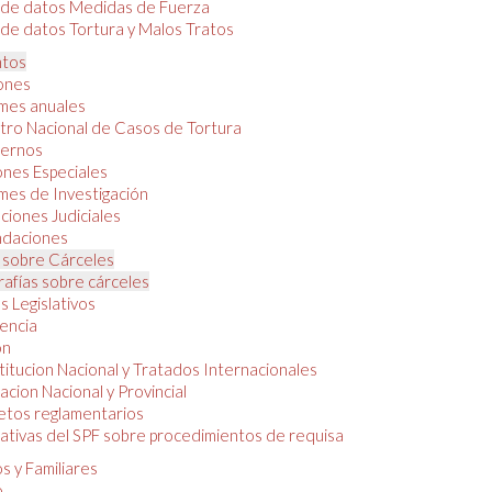
 de datos Medidas de Fuerza
de datos Tortura y Malos Tratos
tos
iones
mes anuales
tro Nacional de Casos de Tortura
ernos
ones Especiales
mes de Investigación
ciones Judiciales
daciones
 sobre Cárceles
rafías sobre cárceles
 Legislativos
dencia
ón
itucion Nacional y Tratados Internacionales
lacion Nacional y Provincial
etos reglamentarios
tivas del SPF sobre procedimientos de requisa
s y Familiares
o