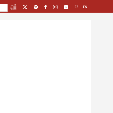
ES
EN