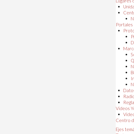
Lugares 
Unida
Centr
N
Portales
Proto
P
D
Marc
S
Q
N
B
I
N
Dato
Radi
Regl
Videos Y
Vide
Centro d
Ejes tem