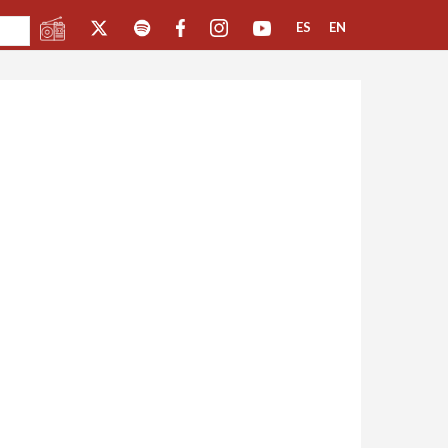
ES
EN