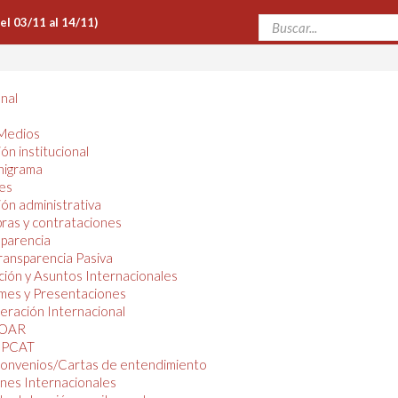
Del 03/11 al 14/11)
onal
Medios
ón institucional
nigrama
es
ón administrativa
ras y contrataciones
parencia
ransparencia Pasiva
ión y Asuntos Internacionales
mes y Presentaciones
ración Internacional
OAR
PCAT
onvenios/Cartas de entendimiento
nes Internacionales