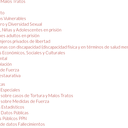
y Malos Tratos
nto
os Vulnerables
o y Diversidad Sexual
, Niñas y Adolescentes en prisión
es adultos en prisión
njeros privados de libertad
nas con discapacidad (discapacidad física y en términos de salud men
 Económicos, Sociales y Culturales
ntal
lación
de Fuerza
restaurativa
cas
 Especiales
 sobre casos de Tortura y Malos Tratos
 sobre Medidas de Fuerza
 Estadísticos
 Datos Públicas
 Públicos PPN
de datos Fallecimientos