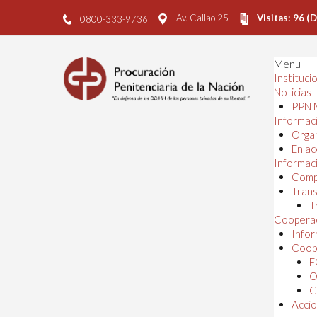
Av. Callao 25
Visitas: 96 (
0800-333-9736
Menu
Instituci
Noticias
PPN 
Informaci
Orga
Enlac
Informaci
Comp
Trans
T
Cooperac
Infor
Coope
F
O
C
Accio