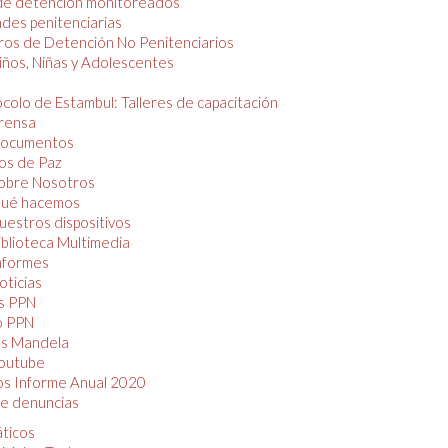
de detención monitoreados
des penitenciarias
os de Detención No Penitenciarios
iños, Niñas y Adolescentes
colo de Estambul: Talleres de capacitación
rensa
ocumentos
os de Paz
obre Nosotros
ué hacemos
uestros dispositivos
iblioteca Multimedia
nformes
oticias
s PPN
o PPN
as Mandela
outube
os Informe Anual 2020
e denuncias
áticos