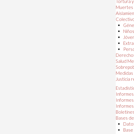
Tortura 
Muertes
Aislamie
Colectiv
Géner
Niños
Jóven
Extra
Perso
Derechos
Salud Me
Sobrepob
Medidas 
Justicia 
Estadísti
Informes
Informes
Informes
Boletines
Bases de
Datos
Base 