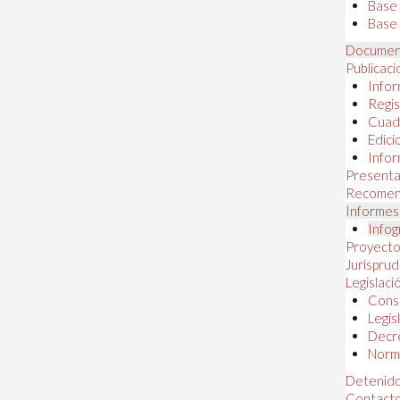
Base
Base 
Documen
Publicac
Infor
Regis
Cuad
Edici
Infor
Presenta
Recomen
Informes
Infog
Proyectos
Jurispru
Legislaci
Const
Legis
Decr
Norma
Detenido
Contact