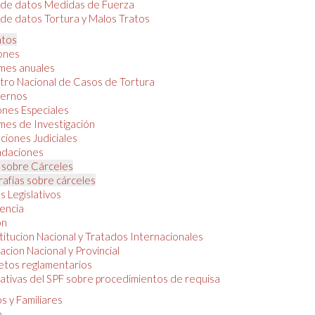
 de datos Medidas de Fuerza
de datos Tortura y Malos Tratos
tos
iones
mes anuales
tro Nacional de Casos de Tortura
ernos
ones Especiales
mes de Investigación
ciones Judiciales
daciones
 sobre Cárceles
rafías sobre cárceles
 Legislativos
dencia
ón
itucion Nacional y Tratados Internacionales
lacion Nacional y Provincial
etos reglamentarios
tivas del SPF sobre procedimientos de requisa
s y Familiares
o