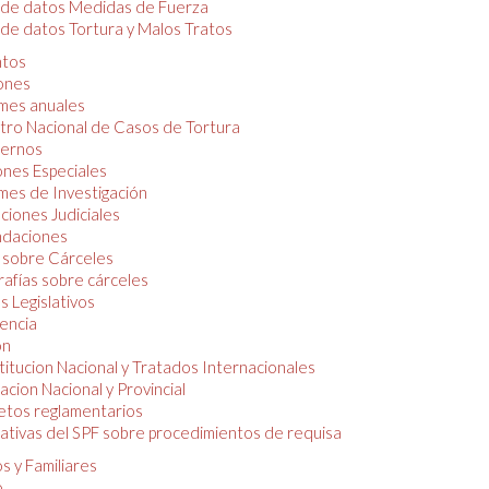
 de datos Medidas de Fuerza
de datos Tortura y Malos Tratos
tos
iones
mes anuales
tro Nacional de Casos de Tortura
ernos
ones Especiales
mes de Investigación
ciones Judiciales
daciones
 sobre Cárceles
rafías sobre cárceles
 Legislativos
dencia
ón
itucion Nacional y Tratados Internacionales
lacion Nacional y Provincial
etos reglamentarios
tivas del SPF sobre procedimientos de requisa
s y Familiares
o