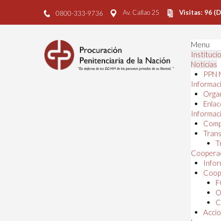
Av. Callao 25
Visitas: 96 (
0800-333-9736
Menu
Instituci
Noticias
PPN 
Informaci
Orga
Enlac
Informaci
Comp
Trans
T
Cooperac
Infor
Coope
F
O
C
Accio