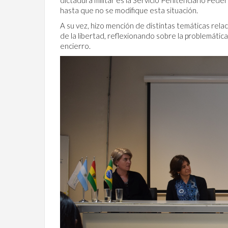
dictadura militar es la Servicio Penitenciario Fe
hasta que no se modifique esta situación.
A su vez, hizo mención de distintas temáticas rel
de la libertad, reflexionando sobre la problemátic
encierro.