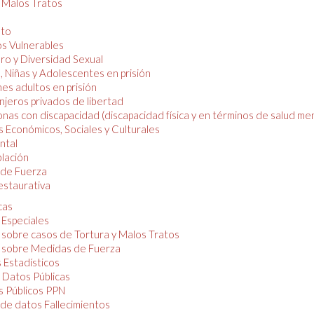
y Malos Tratos
nto
os Vulnerables
o y Diversidad Sexual
, Niñas y Adolescentes en prisión
es adultos en prisión
njeros privados de libertad
nas con discapacidad (discapacidad física y en términos de salud men
 Económicos, Sociales y Culturales
ntal
lación
de Fuerza
restaurativa
cas
 Especiales
 sobre casos de Tortura y Malos Tratos
 sobre Medidas de Fuerza
 Estadísticos
 Datos Públicas
 Públicos PPN
de datos Fallecimientos