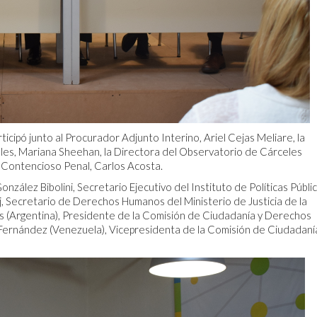
cipó junto al Procurador Adjunto Interino, Ariel Cejas Meliare, la
les, Mariana Sheehan, la Directora del Observatorio de Cárceles
 y Contencioso Penal, Carlos Acosta.
nzález Bibolini, Secretario Ejecutivo del Instituto de Políticas Públic
ecretario de Derechos Humanos del Ministerio de Justicia de la
s (Argentina), Presidente de la Comisión de Ciudadanía y Derechos
ernández (Venezuela), Vicepresidenta de la Comisión de Ciudadaní