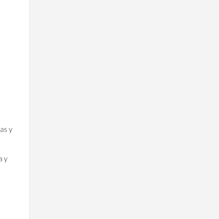
as y
a y