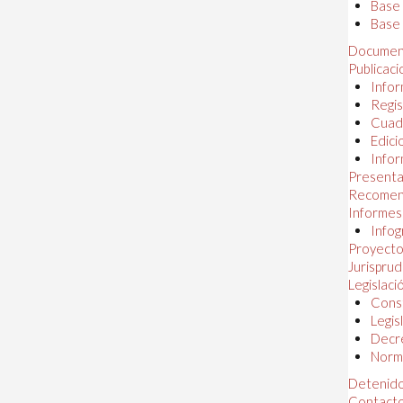
Base
Base 
Documen
Publicac
Infor
Regis
Cuad
Edici
Infor
Presenta
Recomen
Informes
Infog
Proyectos
Jurispru
Legislaci
Const
Legis
Decr
Norma
Detenido
Contact