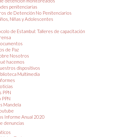
de detención monitoreados
des penitenciarias
os de Detención No Penitenciarios
iños, Niñas y Adolescentes
colo de Estambul: Talleres de capacitación
rensa
ocumentos
os de Paz
obre Nosotros
ué hacemos
uestros dispositivos
iblioteca Multimedia
nformes
oticias
s PPN
o PPN
as Mandela
outube
os Informe Anual 2020
e denuncias
áticos