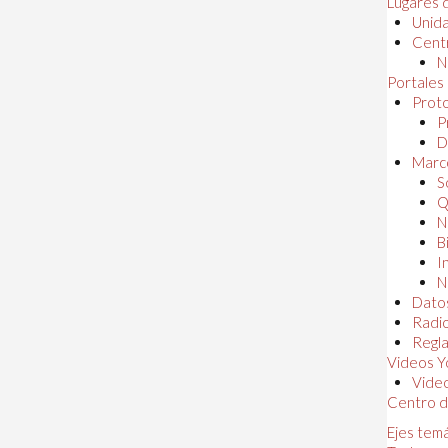
Lugares 
Unida
Centr
N
Portales
Proto
P
D
Marc
S
Q
N
B
I
N
Dato
Radi
Regl
Videos Y
Vide
Centro d
Ejes tem