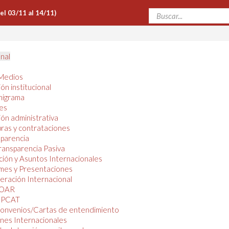
Del 03/11 al 14/11)
onal
Medios
ón institucional
nigrama
es
ón administrativa
ras y contrataciones
parencia
ransparencia Pasiva
ión y Asuntos Internacionales
mes y Presentaciones
ración Internacional
OAR
PCAT
onvenios/Cartas de entendimiento
nes Internacionales