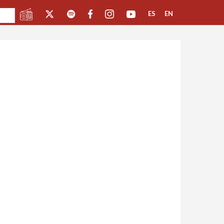
ES
EN