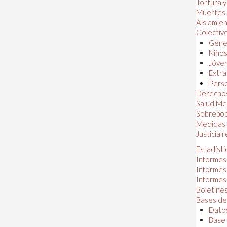
Tortura 
Muertes
Aislamie
Colectiv
Géner
Niños
Jóven
Extra
Perso
Derechos
Salud Me
Sobrepob
Medidas 
Justicia 
Estadísti
Informes
Informes
Informes
Boletines
Bases de
Datos
Base 