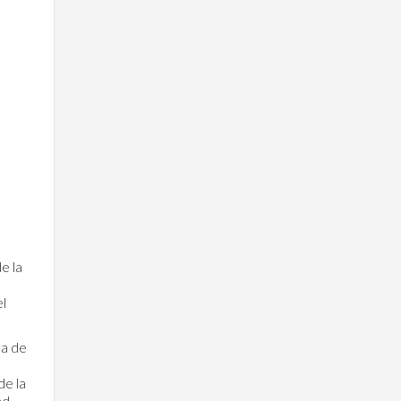
e la
el
sa de
de la