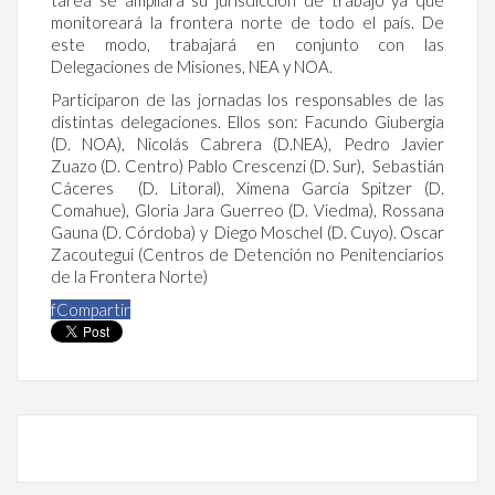
tarea se ampliará su jurisdicción de trabajo ya que
monitoreará la frontera norte de todo el país. De
este modo, trabajará en conjunto con las
Delegaciones de Misiones, NEA y NOA.
Participaron de las jornadas los responsables de las
distintas delegaciones. Ellos son: Facundo Giubergia
(D. NOA), Nicolás Cabrera (D.NEA), Pedro Javier
Zuazo (D. Centro) Pablo Crescenzi (D. Sur), Sebastián
Cáceres (D. Litoral), Ximena García Spitzer (D.
Comahue), Gloria Jara Guerreo (D. Viedma), Rossana
Gauna (D. Córdoba) y Diego Moschel (D. Cuyo). Oscar
Zacoutegui (Centros de Detención no Penitenciarios
de la Frontera Norte)
f
Compartir