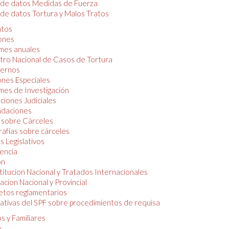
 de datos Medidas de Fuerza
de datos Tortura y Malos Tratos
tos
iones
mes anuales
tro Nacional de Casos de Tortura
ernos
ones Especiales
mes de Investigación
ciones Judiciales
daciones
 sobre Cárceles
rafías sobre cárceles
 Legislativos
dencia
ón
itucion Nacional y Tratados Internacionales
lacion Nacional y Provincial
etos reglamentarios
tivas del SPF sobre procedimientos de requisa
s y Familiares
o