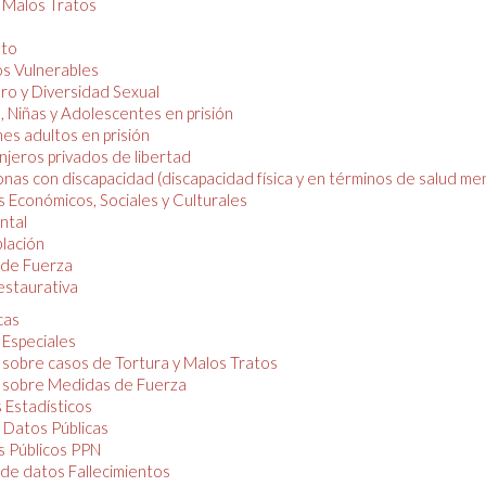
y Malos Tratos
nto
os Vulnerables
o y Diversidad Sexual
, Niñas y Adolescentes en prisión
es adultos en prisión
njeros privados de libertad
nas con discapacidad (discapacidad física y en términos de salud men
 Económicos, Sociales y Culturales
ntal
lación
de Fuerza
restaurativa
cas
 Especiales
 sobre casos de Tortura y Malos Tratos
 sobre Medidas de Fuerza
 Estadísticos
 Datos Públicas
 Públicos PPN
de datos Fallecimientos