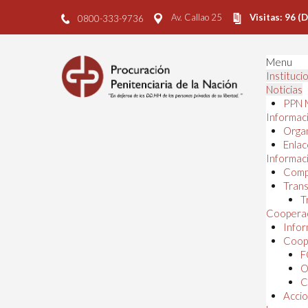
Av. Callao 25
Visitas: 96 (
0800-333-9736
Menu
Instituci
Noticias
PPN 
Informaci
Orga
Enlac
Informaci
Comp
Trans
T
Cooperac
Infor
Coope
F
O
C
Accio