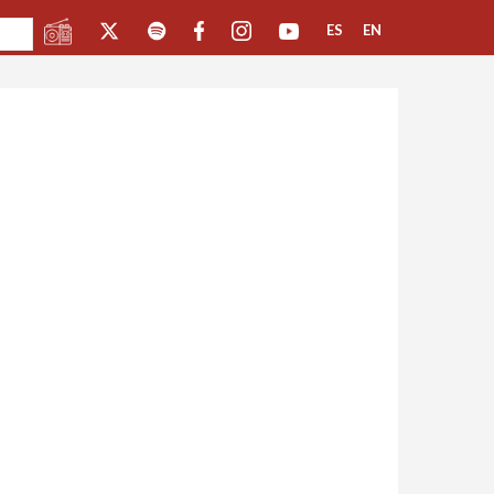
ES
EN