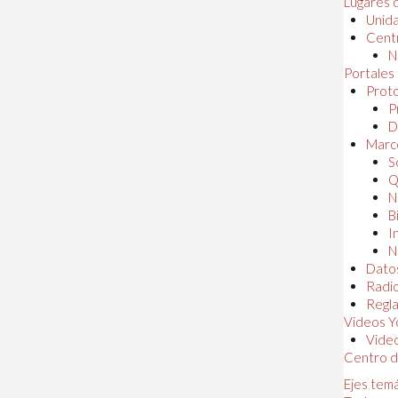
Lugares 
Unida
Centr
N
Portales
Proto
P
D
Marc
S
Q
N
B
I
N
Dato
Radi
Regl
Videos Y
Vide
Centro d
Ejes tem