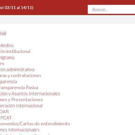
Del 03/11 al 14/11)
onal
Medios
ón institucional
nigrama
es
ón administrativa
ras y contrataciones
parencia
ransparencia Pasiva
ión y Asuntos Internacionales
mes y Presentaciones
ración Internacional
OAR
PCAT
onvenios/Cartas de entendimiento
nes Internacionales