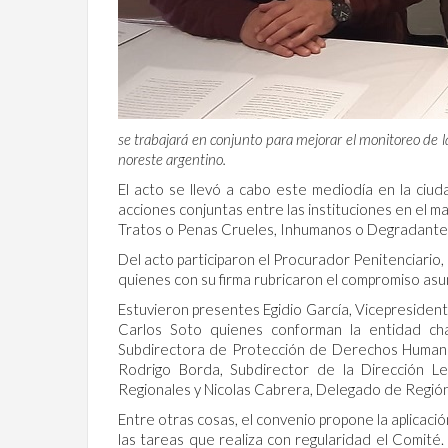
se trabajará en conjunto para mejorar el monitoreo de la
noreste argentino.
El acto se llevó a cabo este mediodía en la ciu
acciones conjuntas entre las instituciones en el m
Tratos o Penas Crueles, Inhumanos o Degradantes 
Del acto participaron el Procurador Penitenciario, 
quienes con su firma rubricaron el compromiso asu
Estuvieron presentes Egidio García, Vicepresidente
Carlos Soto quienes conforman la entidad cha
Subdirectora de Protección de Derechos Humano
Rodrigo Borda, Subdirector de la Dirección Le
Regionales y Nicolas Cabrera, Delegado de Regió
Entre otras cosas, el convenio propone la aplicac
las tareas que realiza con regularidad el Comit