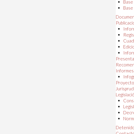
Base
Base 
Documen
Publicac
Infor
Regis
Cuad
Edici
Infor
Presenta
Recomen
Informes
Infog
Proyectos
Jurispru
Legislaci
Const
Legis
Decr
Norma
Detenido
Contact