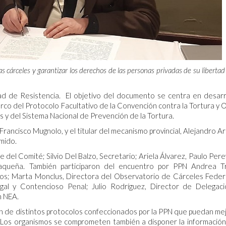
s cárceles y garantizar los derechos de las personas privadas de su libertad
dad de Resistencia. El objetivo del documento se centra en desarr
arco del Protocolo Facultativo de la Convención contra la Tortura y 
y del Sistema Nacional de Prevención de la Tortura.
Francisco Mugnolo, y el titular del mecanismo provincial, Alejandro A
mido.
 del Comité; Silvio Del Balzo, Secretario; Ariela Álvarez, Paulo Pere
queña. También participaron del encuentro por PPN Andrea Tr
s; Marta Monclus, Directora del Observatorio de Cárceles Feder
gal y Contencioso Penal; Julio Rodríguez, Director de Delegac
n NEA.
ión de distintos protocolos confeccionados por la PPN que puedan me
é. Los organismos se comprometen también a disponer la informació