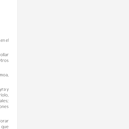
 en el
ollar
Otros
rmoa,
yra y
iolo,
ales;
iones
jorar
n que