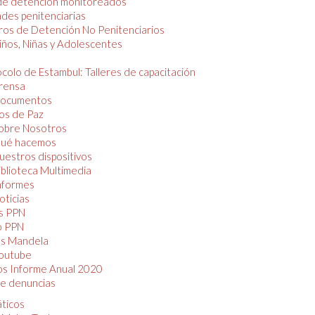
de detención monitoreados
des penitenciarias
os de Detención No Penitenciarios
iños, Niñas y Adolescentes
colo de Estambul: Talleres de capacitación
rensa
ocumentos
os de Paz
obre Nosotros
ué hacemos
uestros dispositivos
iblioteca Multimedia
nformes
oticias
s PPN
o PPN
as Mandela
outube
os Informe Anual 2020
e denuncias
áticos