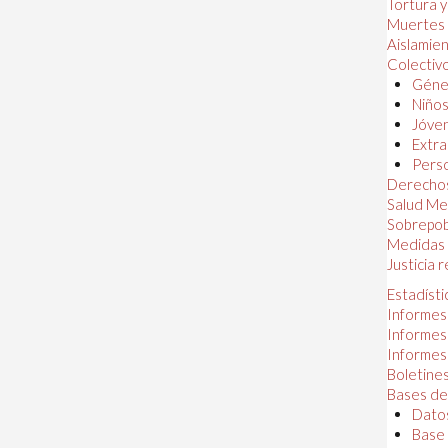
Tortura 
Muertes
Aislamie
Colectiv
Géner
Niños
Jóven
Extra
Perso
Derechos
Salud Me
Sobrepob
Medidas 
Justicia 
Estadísti
Informes
Informes
Informes
Boletines
Bases de
Datos
Base 