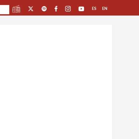
ES
EN