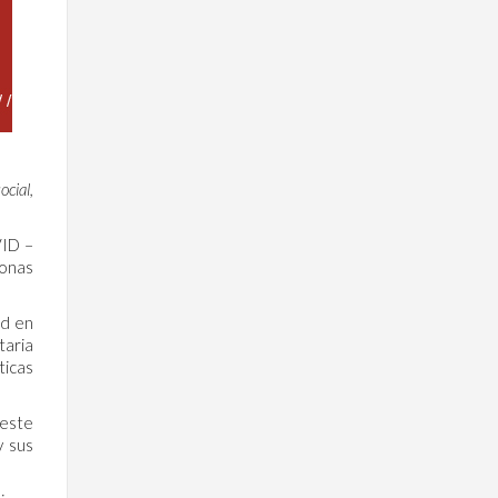
cial,
VID –
sonas
ad en
taria
ticas
 este
y sus