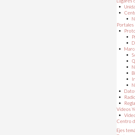
Lugares 
Unida
Centr
N
Portales
Proto
P
D
Marc
S
Q
N
B
I
N
Dato
Radi
Regl
Videos Y
Vide
Centro d
Ejes tem