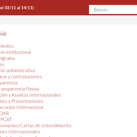
Del 03/11 al 14/11)
onal
Medios
ón institucional
nigrama
es
ón administrativa
ras y contrataciones
parencia
ransparencia Pasiva
ión y Asuntos Internacionales
mes y Presentaciones
ración Internacional
OAR
PCAT
onvenios/Cartas de entendimiento
nes Internacionales