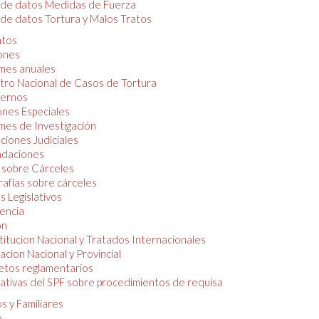
 de datos Medidas de Fuerza
de datos Tortura y Malos Tratos
tos
iones
mes anuales
tro Nacional de Casos de Tortura
ernos
ones Especiales
mes de Investigación
ciones Judiciales
daciones
 sobre Cárceles
rafías sobre cárceles
 Legislativos
dencia
ón
itucion Nacional y Tratados Internacionales
lacion Nacional y Provincial
etos reglamentarios
tivas del SPF sobre procedimientos de requisa
s y Familiares
o