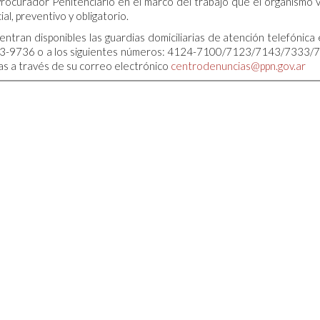
Procurador Penitenciario en el marco del trabajo que el organismo 
l, preventivo y obligatorio.
ran disponibles las guardias domiciliarias de atención telefónica 
333-9736 o a los siguientes números: 4124-7100/7123/7143/7333/
s a través de su correo electrónico
centrodenuncias@ppn.gov.ar