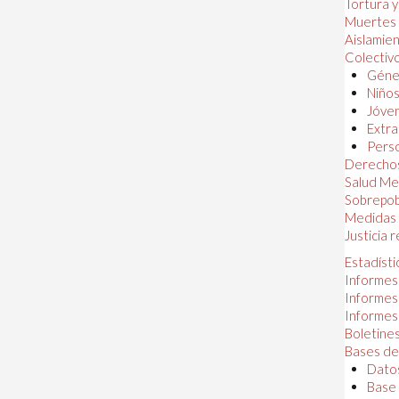
Tortura 
Muertes
Aislamie
Colectiv
Géner
Niños
Jóven
Extra
Perso
Derechos
Salud Me
Sobrepob
Medidas 
Justicia 
Estadísti
Informes
Informes
Informes
Boletines
Bases de
Datos
Base 