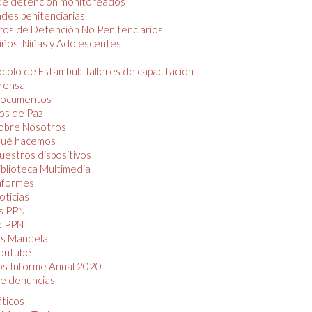
de detención monitoreados
des penitenciarias
os de Detención No Penitenciarios
iños, Niñas y Adolescentes
colo de Estambul: Talleres de capacitación
rensa
ocumentos
os de Paz
obre Nosotros
ué hacemos
uestros dispositivos
iblioteca Multimedia
nformes
oticias
s PPN
o PPN
as Mandela
outube
os Informe Anual 2020
e denuncias
áticos