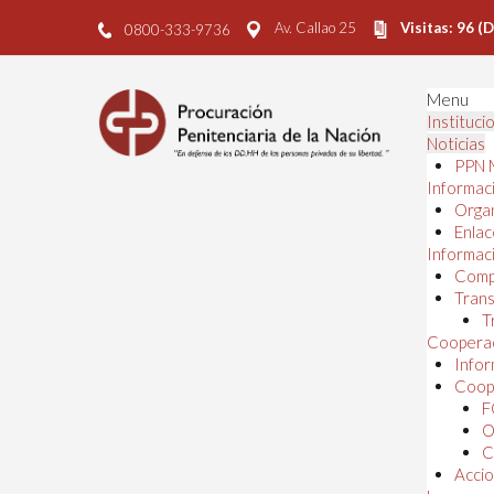
Av. Callao 25
Visitas: 96 (
0800-333-9736
Menu
Instituci
Noticias
PPN 
Informaci
Orga
Enlac
Informaci
Comp
Trans
T
Cooperac
Infor
Coope
F
O
C
Accio