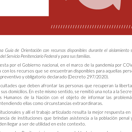
a Guía de Orientación con recursos disponibles durante el aislamiento so
del Servicio Penitenciario Federal y para sus familias.
uesta por el Gobierno nacional, en el marco de la pandemia por CO
n con los recursos que se encuentran disponibles para aquellas per
, preventivo y obligatorio declarado (Decreto 297/2020).
ficultades que deben afrontar las personas que recuperan la libert
 sus domicilios. En este mismo sentido, se remitió una nota a la Secre
os Humanos de la Nación con el objeto de informar las problemá
ntendiendo ellas como circunstancias extraordinaras.
ucionales y allí el trabajo articulado resulta la mejor respuesta en
vancia de instituciones que brindan asistencia a la población penal 
en llegar a ser de utilidad en este contexto.