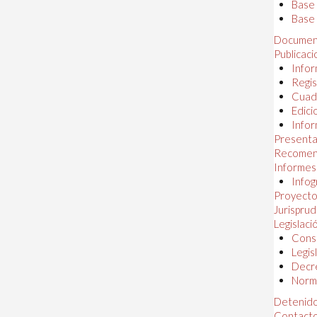
Base
Base 
Documen
Publicac
Infor
Regis
Cuad
Edici
Infor
Presenta
Recomen
Informes
Infog
Proyectos
Jurispru
Legislaci
Const
Legis
Decr
Norma
Detenido
Contact