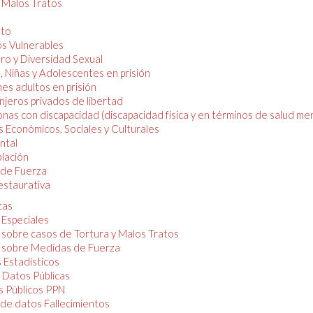
y Malos Tratos
nto
os Vulnerables
o y Diversidad Sexual
, Niñas y Adolescentes en prisión
es adultos en prisión
njeros privados de libertad
nas con discapacidad (discapacidad física y en términos de salud men
 Económicos, Sociales y Culturales
ntal
lación
de Fuerza
restaurativa
cas
 Especiales
 sobre casos de Tortura y Malos Tratos
 sobre Medidas de Fuerza
 Estadísticos
 Datos Públicas
 Públicos PPN
de datos Fallecimientos