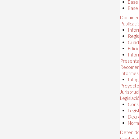
Base
Base 
Documen
Publicac
Infor
Regis
Cuad
Edici
Infor
Presenta
Recomen
Informes
Infog
Proyectos
Jurispru
Legislaci
Const
Legis
Decr
Norma
Detenido
Contact