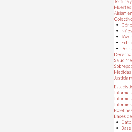
Tortura 
Muertes
Aislamie
Colectiv
Géner
Niños
Jóven
Extra
Perso
Derechos
Salud Me
Sobrepob
Medidas 
Justicia 
Estadísti
Informes
Informes
Informes
Boletines
Bases de
Datos
Base 