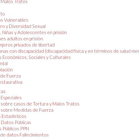
y Malos Tratos
nto
os Vulnerables
o y Diversidad Sexual
, Niñas y Adolescentes en prisión
es adultos en prisión
njeros privados de libertad
nas con discapacidad (discapacidad física y en términos de salud men
 Económicos, Sociales y Culturales
ntal
lación
de Fuerza
restaurativa
cas
 Especiales
 sobre casos de Tortura y Malos Tratos
 sobre Medidas de Fuerza
 Estadísticos
 Datos Públicas
 Públicos PPN
de datos Fallecimientos