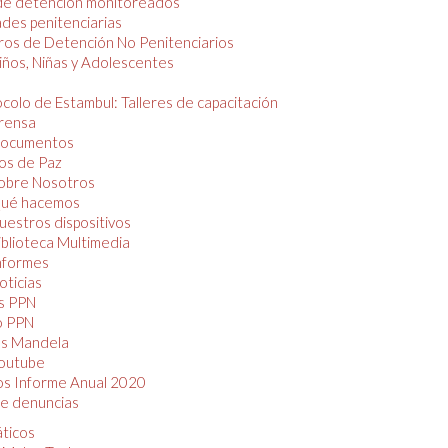
de detención monitoreados
des penitenciarias
os de Detención No Penitenciarios
iños, Niñas y Adolescentes
colo de Estambul: Talleres de capacitación
rensa
ocumentos
os de Paz
obre Nosotros
ué hacemos
uestros dispositivos
iblioteca Multimedia
nformes
oticias
s PPN
o PPN
as Mandela
outube
os Informe Anual 2020
e denuncias
áticos