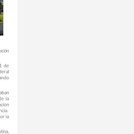
gación
21 de
deral
mando
vaban
te la
ación
ncia.
or la
tina,