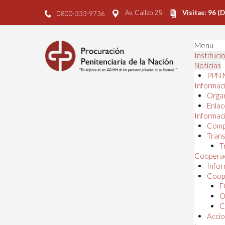
Av. Callao 25
Visitas: 96 (
0800-333-9736
Menu
Instituci
Noticias
PPN 
Informaci
Orga
Enlac
Informaci
Comp
Trans
T
Cooperac
Infor
Coope
F
O
C
Accio