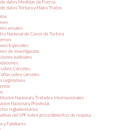
 de datos Medidas de Fuerza
de datos Tortura y Malos Tratos
tos
iones
mes anuales
tro Nacional de Casos de Tortura
ernos
ones Especiales
mes de Investigación
ciones Judiciales
daciones
 sobre Cárceles
rafías sobre cárceles
 Legislativos
dencia
ón
itucion Nacional y Tratados Internacionales
lacion Nacional y Provincial
etos reglamentarios
tivas del SPF sobre procedimientos de requisa
s y Familiares
o