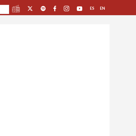
ES
EN