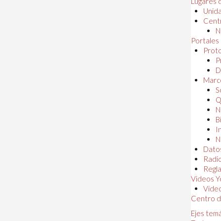
Lugares 
Unida
Centr
N
Portales
Proto
P
D
Marc
S
Q
N
B
I
N
Dato
Radi
Regl
Videos Y
Vide
Centro d
Ejes tem