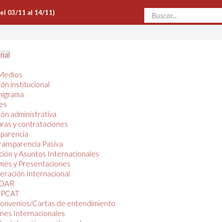
Del 03/11 al 14/11)
onal
Medios
ón institucional
nigrama
es
ón administrativa
ras y contrataciones
parencia
ransparencia Pasiva
ión y Asuntos Internacionales
mes y Presentaciones
ración Internacional
OAR
PCAT
onvenios/Cartas de entendimiento
nes Internacionales