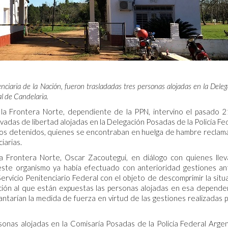
nciaria de la Nación, fueron trasladadas tres personas alojadas en la Dele
al de Candelaria.
la Frontera Norte, dependiente de la PPN, intervino el pasado 
vadas de libertad alojadas en la Delegación Posadas de la Policía Fe
gunos detenidos, quienes se encontraban en huelga de hambre recla
iarias.
a Frontera Norte, Oscar Zacoutegui, en diálogo con quienes lle
este organismo ya había efectuado con anterioridad gestiones an
rvicio Penitenciario Federal con el objeto de descomprimir la situ
ción al que están expuestas las personas alojadas en esa depende
ntarían la medida de fuerza en virtud de las gestiones realizadas p
sonas alojadas en la Comisaría Posadas de la Policía Federal Argen