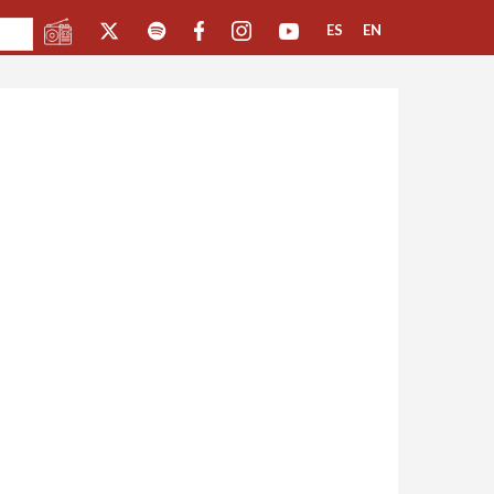
ES
EN