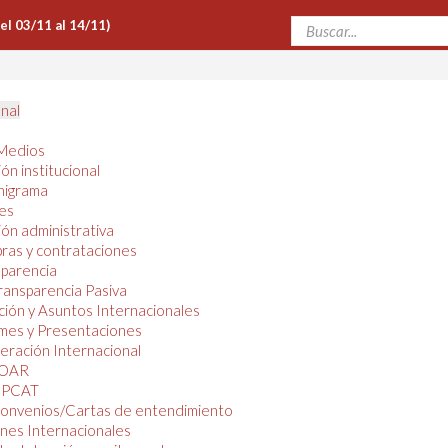
Del 03/11 al 14/11)
onal
Medios
ón institucional
nigrama
es
ón administrativa
ras y contrataciones
parencia
ransparencia Pasiva
ión y Asuntos Internacionales
mes y Presentaciones
ración Internacional
OAR
PCAT
onvenios/Cartas de entendimiento
nes Internacionales