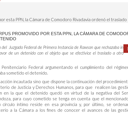
por esta PPN, la Cámara de Comodoro Rivadavia ordenó el traslado
ORPUS PROMOVIDO POR ESTA PPN, LA CÁMARA DE COMODO
ETENIDO
 del Juzgado Federal de Primera Instancia de Rawson que rechazaba in
or de un detenido con el objeto que se efectivice el traslado a otro
 Penitenciario Federal argumentando el cumplimiento del régim
laba sometido el detenido.
 acción incautada sino que dispone la continuación del procedimien
sterio de Justicia y Derechos Humanos, para que realicen las gest
ión en la que el detenido quedó en virtud de la negativa del Ser
Mendoza, para cuyo cometido se tenga en cuenta que el mencionad
írculo íntimo reside en esa provincia y, por último, se ordena
terio a la Cámara a los fines de conocer el avances de las gest