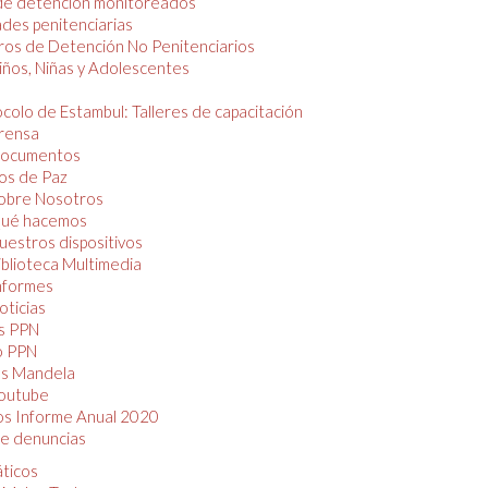
de detención monitoreados
des penitenciarias
os de Detención No Penitenciarios
iños, Niñas y Adolescentes
colo de Estambul: Talleres de capacitación
rensa
ocumentos
os de Paz
obre Nosotros
ué hacemos
uestros dispositivos
iblioteca Multimedia
nformes
oticias
s PPN
o PPN
as Mandela
outube
os Informe Anual 2020
e denuncias
áticos