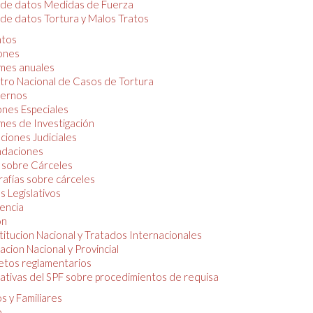
 de datos Medidas de Fuerza
de datos Tortura y Malos Tratos
tos
iones
mes anuales
tro Nacional de Casos de Tortura
ernos
ones Especiales
mes de Investigación
ciones Judiciales
daciones
 sobre Cárceles
rafías sobre cárceles
 Legislativos
dencia
ón
itucion Nacional y Tratados Internacionales
lacion Nacional y Provincial
etos reglamentarios
tivas del SPF sobre procedimientos de requisa
s y Familiares
o