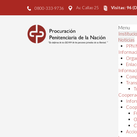
Av. Callao 25
Visitas: 96 (
0800-333-9736
Menu
Instituci
Noticias
PPN 
Informaci
Orga
Enlac
Informaci
Comp
Trans
T
Cooperac
Infor
Coope
F
O
C
Accio