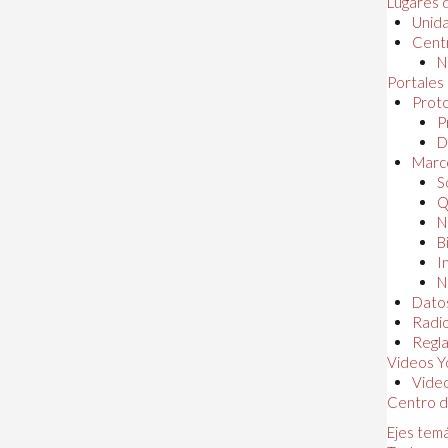
Lugares 
Unida
Centr
N
Portales
Proto
P
D
Marc
S
Q
N
B
I
N
Dato
Radi
Regl
Videos Y
Vide
Centro d
Ejes tem