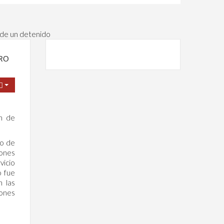
 de un detenido
RO
en de
to de
iones
vicio
o fue
n las
iones