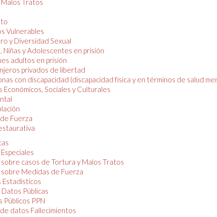
y Malos Tratos
nto
os Vulnerables
o y Diversidad Sexual
, Niñas y Adolescentes en prisión
es adultos en prisión
njeros privados de libertad
nas con discapacidad (discapacidad física y en términos de salud men
 Económicos, Sociales y Culturales
ntal
lación
de Fuerza
restaurativa
cas
 Especiales
 sobre casos de Tortura y Malos Tratos
 sobre Medidas de Fuerza
 Estadísticos
 Datos Públicas
 Públicos PPN
de datos Fallecimientos