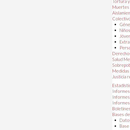
Tortura 
Muertes
Aislamie
Colectiv
Géner
Niños
Jóven
Extra
Perso
Derechos
Salud Me
Sobrepob
Medidas 
Justicia 
Estadísti
Informes
Informes
Informes
Boletines
Bases de
Datos
Base 