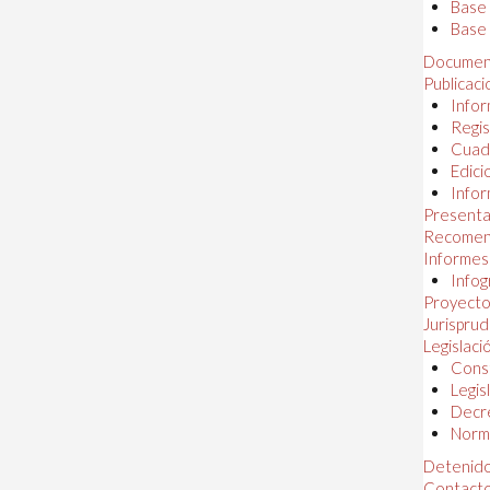
Base
Base 
Documen
Publicac
Infor
Regis
Cuad
Edici
Infor
Presenta
Recomen
Informes
Infog
Proyectos
Jurispru
Legislaci
Const
Legis
Decr
Norma
Detenido
Contact