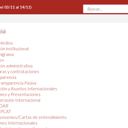
Del 03/11 al 14/11)
onal
Medios
ón institucional
nigrama
es
ón administrativa
ras y contrataciones
parencia
ransparencia Pasiva
ión y Asuntos Internacionales
mes y Presentaciones
ración Internacional
OAR
PCAT
onvenios/Cartas de entendimiento
nes Internacionales