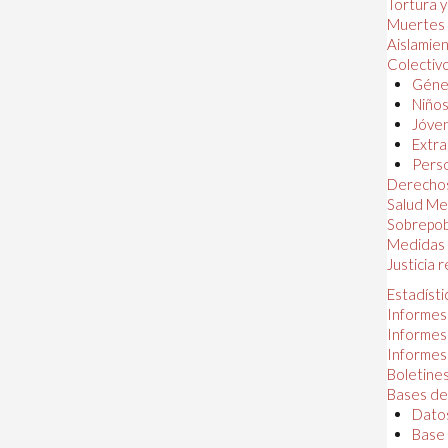
Tortura 
Muertes
Aislamie
Colectiv
Géner
Niños
Jóven
Extra
Perso
Derechos
Salud Me
Sobrepob
Medidas 
Justicia 
Estadísti
Informes
Informes
Informes
Boletines
Bases de
Datos
Base 