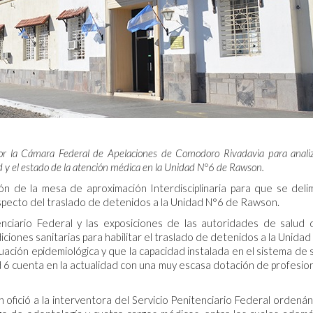
 por la Cámara Federal de Apelaciones de Comodoro Rivadavia para analiz
tad y el estado de la atención médica en la Unidad N°6 de Rawson.
ión de la mesa de aproximación Interdisciplinaria para que se deli
especto del traslado de detenidos a la Unidad N°6 de Rawson.
enciario Federal y las exposiciones de las autoridades de salud 
ciones sanitarias para habilitar el traslado de detenidos a la Unidad
ación epidemiológica y que la capacidad instalada en el sistema de 
6 cuenta en la actualidad con una muy escasa dotación de profesio
 ofició a la interventora del Servicio Penitenciario Federal ordená