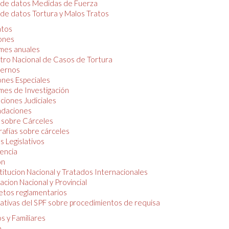
 de datos Medidas de Fuerza
de datos Tortura y Malos Tratos
tos
iones
mes anuales
tro Nacional de Casos de Tortura
ernos
ones Especiales
mes de Investigación
ciones Judiciales
daciones
 sobre Cárceles
rafías sobre cárceles
 Legislativos
dencia
ón
itucion Nacional y Tratados Internacionales
lacion Nacional y Provincial
etos reglamentarios
tivas del SPF sobre procedimientos de requisa
s y Familiares
o