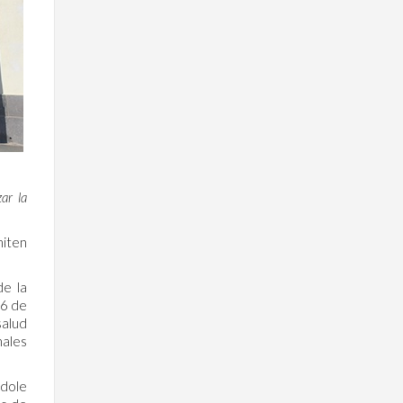
ar la
miten
de la
 6 de
salud
nales
ndole