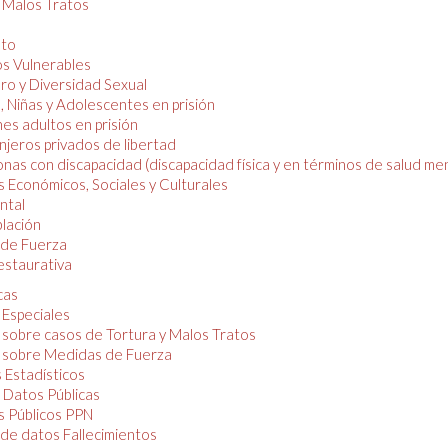
y Malos Tratos
nto
os Vulnerables
o y Diversidad Sexual
, Niñas y Adolescentes en prisión
es adultos en prisión
njeros privados de libertad
nas con discapacidad (discapacidad física y en términos de salud men
 Económicos, Sociales y Culturales
ntal
lación
de Fuerza
restaurativa
cas
 Especiales
 sobre casos de Tortura y Malos Tratos
 sobre Medidas de Fuerza
 Estadísticos
 Datos Públicas
 Públicos PPN
de datos Fallecimientos