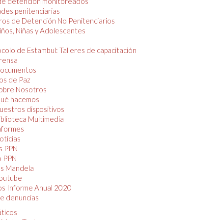
de detención monitoreados
des penitenciarias
os de Detención No Penitenciarios
iños, Niñas y Adolescentes
colo de Estambul: Talleres de capacitación
rensa
ocumentos
os de Paz
obre Nosotros
ué hacemos
uestros dispositivos
iblioteca Multimedia
nformes
oticias
s PPN
o PPN
as Mandela
outube
os Informe Anual 2020
e denuncias
áticos