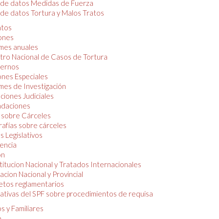
 de datos Medidas de Fuerza
de datos Tortura y Malos Tratos
tos
iones
mes anuales
tro Nacional de Casos de Tortura
ernos
ones Especiales
mes de Investigación
ciones Judiciales
daciones
 sobre Cárceles
rafías sobre cárceles
 Legislativos
dencia
ón
itucion Nacional y Tratados Internacionales
lacion Nacional y Provincial
etos reglamentarios
tivas del SPF sobre procedimientos de requisa
s y Familiares
o