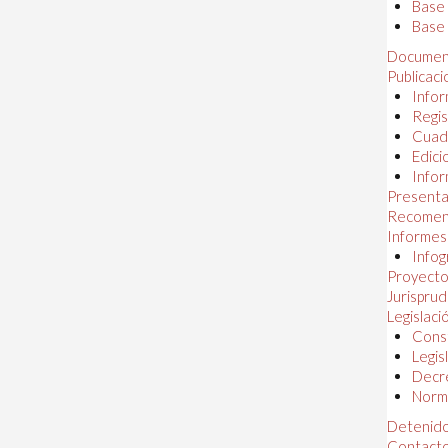
Base
Base 
Documen
Publicac
Infor
Regis
Cuad
Edici
Infor
Presenta
Recomen
Informes
Infog
Proyectos
Jurispru
Legislaci
Const
Legis
Decr
Norma
Detenido
Contact