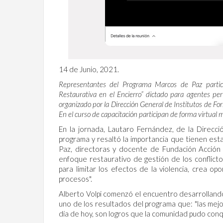
14 de Junio, 2021.
Representantes del Programa Marcos de Paz partici
Restaurativa en el Encierro” dictado para agentes per
organizado por la Dirección General de Institutos de Fo
En el curso de capacitación participan de forma virtual
En la jornada, Lautaro Fernández, de la Direcci
programa y resaltó la importancia que tienen estas
Paz, directoras y docente de Fundación Acción 
enfoque restaurativo de gestión de los conflicto
para limitar los efectos de la violencia, crea o
procesos".
Alberto Volpi comenzó el encuentro desarrollando 
uno de los resultados del programa que: "las mej
día de hoy, son logros que la comunidad pudo conqu