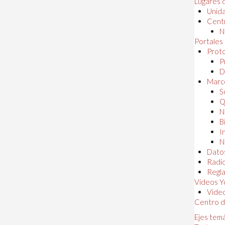
Lugares 
Unida
Centr
N
Portales
Proto
P
D
Marc
S
Q
N
B
I
N
Dato
Radi
Regl
Videos Y
Vide
Centro d
Ejes tem