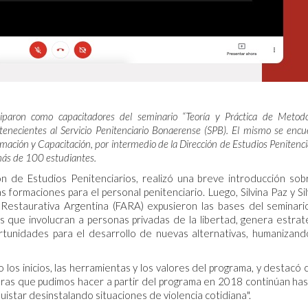
paron como capacitadores del seminario “Teoría y Práctica de Metodo
tenecientes al Servicio Penitenciario Bonaerense (SPB). El mismo se encu
rmación y Capacitación, por intermedio de la Dirección de Estudios Penitenci
 más de 100 estudiantes.
ón de Estudios Penitenciarios, realizó una breve introducción sob
 formaciones para el personal penitenciario. Luego, Silvina Paz y Si
Restaurativa Argentina (FARA) expusieron las bases del seminario
s que involucran a personas privadas de la libertad, genera estrat
portunidades para el desarrollo de nuevas alternativas, humanizand
los inicios, las herramientas y los valores del programa, y destacó
oras que pudimos hacer a partir del programa en 2018 continúan has
istar desinstalando situaciones de violencia cotidiana".