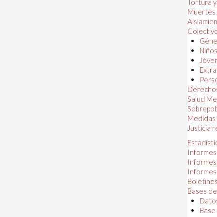
Tortura 
Muertes
Aislamie
Colectiv
Géner
Niños
Jóven
Extra
Perso
Derechos
Salud Me
Sobrepob
Medidas 
Justicia 
Estadísti
Informes
Informes
Informes
Boletines
Bases de
Datos
Base 