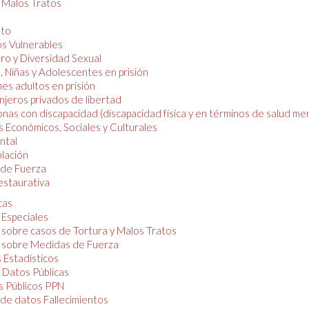
y Malos Tratos
nto
os Vulnerables
o y Diversidad Sexual
, Niñas y Adolescentes en prisión
es adultos en prisión
njeros privados de libertad
nas con discapacidad (discapacidad física y en términos de salud men
 Económicos, Sociales y Culturales
ntal
lación
de Fuerza
restaurativa
cas
 Especiales
 sobre casos de Tortura y Malos Tratos
 sobre Medidas de Fuerza
 Estadísticos
 Datos Públicas
 Públicos PPN
de datos Fallecimientos