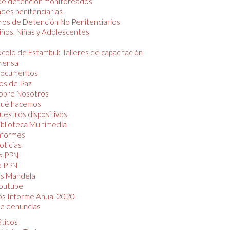
de detención monitoreados
des penitenciarias
os de Detención No Penitenciarios
iños, Niñas y Adolescentes
colo de Estambul: Talleres de capacitación
rensa
ocumentos
os de Paz
obre Nosotros
ué hacemos
uestros dispositivos
iblioteca Multimedia
nformes
oticias
s PPN
o PPN
as Mandela
outube
os Informe Anual 2020
e denuncias
áticos