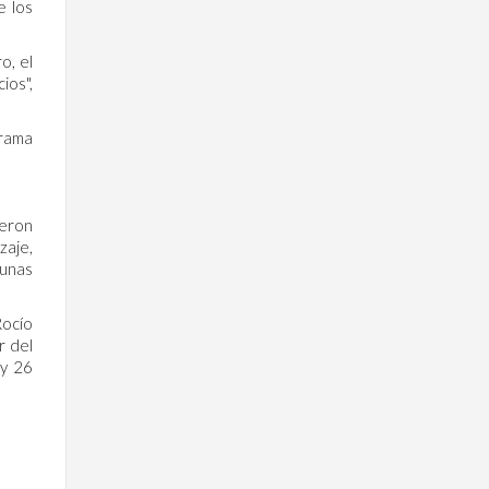
e los
o, el
ios",
grama
ieron
zaje,
gunas
Rocío
r del
 y 26