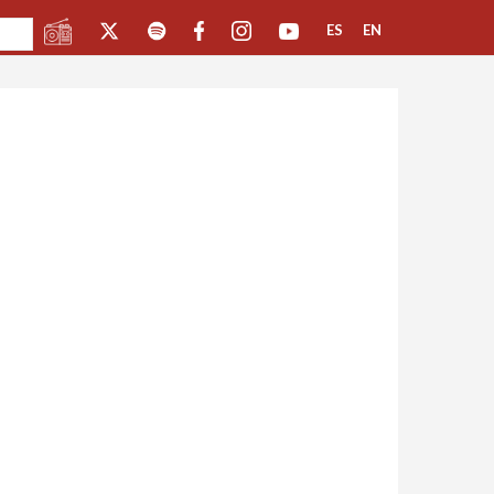
ES
EN