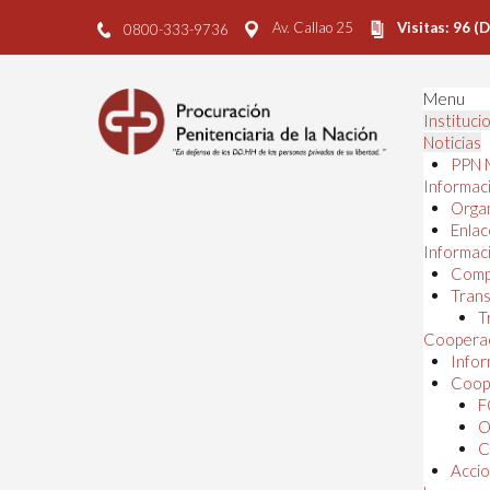
Av. Callao 25
Visitas: 96 (
0800-333-9736
Menu
Instituci
Noticias
PPN 
Informaci
Orga
Enlac
Informaci
Comp
Trans
T
Cooperac
Infor
Coope
F
O
C
Accio