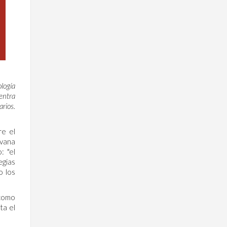
logía
entra
arios.
re el
lvana
: "el
egias
o los
 como
ta el