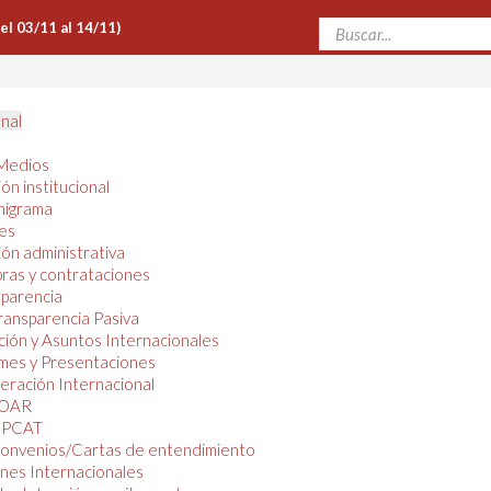
Del 03/11 al 14/11)
onal
Medios
ón institucional
nigrama
es
ón administrativa
ras y contrataciones
parencia
ransparencia Pasiva
ión y Asuntos Internacionales
mes y Presentaciones
ración Internacional
OAR
PCAT
onvenios/Cartas de entendimiento
nes Internacionales