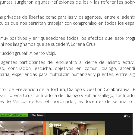
guntas surgieron algunas reflexiones de los y las referentes sobr
 privadas de libertad como para las y los agentes, entre el adentr
vínculos que nos permitan trabajar con compromiso en todos los espac
muy positivos y enriquecedores todos los efectos que este pro
ni nos imaginamos que se suceden", Lorena Cruz.
cción grupal", Alberto Volpi.
 agentes participantes del encuentro al cierre del mismo estuv
o, conciliación, escucha, objetivos en común, diálogo, aprendi
patía, experiencias para multiplicar, humanizar y puentes, entre al
ctor de Prevención de la Tortura, Diálogo y Gestión Colaborativa, 
Lorena Cruz, facilitadora del diálogo y Fabián Gallego, facilitado
res de Marcos de Paz, el coordinador, las docentes del seminario