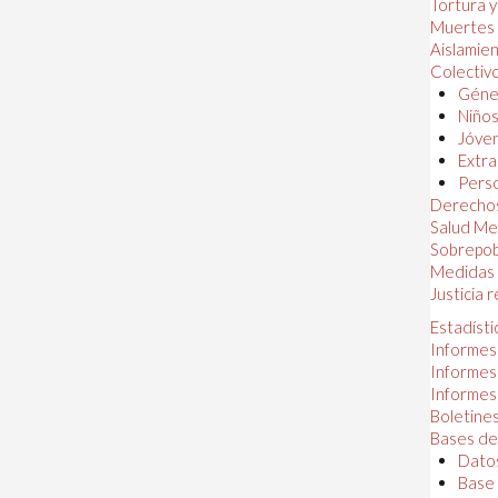
Tortura 
Muertes
Aislamie
Colectiv
Géner
Niños
Jóven
Extra
Perso
Derechos
Salud Me
Sobrepob
Medidas 
Justicia 
Estadísti
Informes
Informes
Informes
Boletines
Bases de
Datos
Base 