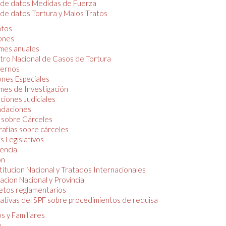
 de datos Medidas de Fuerza
de datos Tortura y Malos Tratos
tos
iones
mes anuales
tro Nacional de Casos de Tortura
ernos
ones Especiales
mes de Investigación
ciones Judiciales
daciones
 sobre Cárceles
rafías sobre cárceles
 Legislativos
dencia
ón
itucion Nacional y Tratados Internacionales
lacion Nacional y Provincial
etos reglamentarios
tivas del SPF sobre procedimientos de requisa
s y Familiares
o