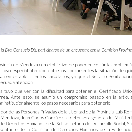
 la Dra. Consuelo Diz, participaron de un encuentro con la Comisión Provinc
Provincia de Mendoza con el objetivo de poner en común las problemá
. Tuvo especial atención entre los concurrentes la situación de qu
n en establecimientos carcelarios, ya que el Servicio Penitenciar
decuada atención.
s tuvo que ver con la dificultad para obtener el Certificado Úni
arrea. Ante esto, se asumió un compromiso basado en la articul
r institucionalmente los pasos necesarios para obtenerlo.
ador de las Personas Privadas de la Libertad de la Provincia, Luis Ro
 Mendoza, Juan Carlos González, la defensora general del Minister
ra de Derechos Humanos de la Subsecretaría de Desarrollo Social, Sa
presentante de la Comisión de Derechos Humanos de la Federaci