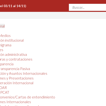
Del 03/11 al 14/11)
onal
Medios
ón institucional
nigrama
es
ón administrativa
ras y contrataciones
parencia
ransparencia Pasiva
ión y Asuntos Internacionales
mes y Presentaciones
ración Internacional
OAR
PCAT
onvenios/Cartas de entendimiento
nes Internacionales