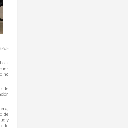
ial de
ticas
ienes
io no
co de
ación
mero;
io de
lud y
ón de