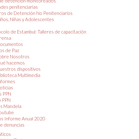
de detención monitoreados
des penitenciarias
os de Detención No Penitenciarios
iños, Niñas y Adolescentes
colo de Estambul: Talleres de capacitación
rensa
ocumentos
os de Paz
obre Nosotros
ué hacemos
uestros dispositivos
iblioteca Multimedia
nformes
oticias
s PPN
o PPN
as Mandela
outube
os Informe Anual 2020
e denuncias
áticos