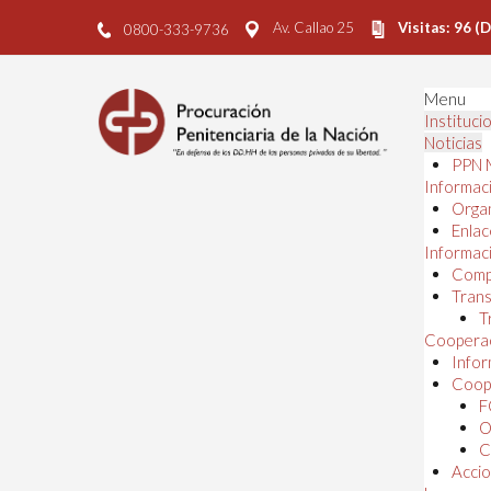
Av. Callao 25
Visitas: 96 (
0800-333-9736
Menu
Instituci
Noticias
PPN 
Informaci
Orga
Enlac
Informaci
Comp
Trans
T
Cooperac
Infor
Coope
F
O
C
Accio