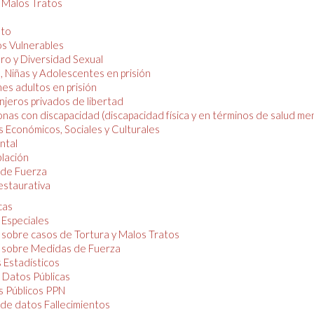
y Malos Tratos
nto
os Vulnerables
o y Diversidad Sexual
, Niñas y Adolescentes en prisión
es adultos en prisión
njeros privados de libertad
nas con discapacidad (discapacidad física y en términos de salud men
 Económicos, Sociales y Culturales
ntal
lación
de Fuerza
restaurativa
cas
 Especiales
 sobre casos de Tortura y Malos Tratos
 sobre Medidas de Fuerza
 Estadísticos
 Datos Públicas
 Públicos PPN
de datos Fallecimientos