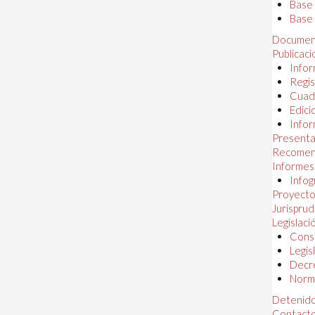
Base
Base 
Documen
Publicac
Infor
Regis
Cuad
Edici
Infor
Presenta
Recomen
Informes
Infog
Proyectos
Jurispru
Legislaci
Const
Legis
Decr
Norma
Detenido
Contact