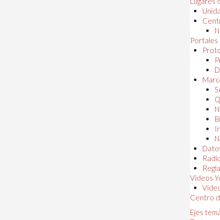
Lugares 
Unida
Centr
N
Portales
Proto
P
D
Marc
S
Q
N
B
I
N
Dato
Radi
Regl
Videos Y
Vide
Centro d
Ejes tem