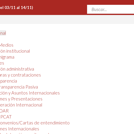
Del 03/11 al 14/11)
onal
Medios
ón institucional
nigrama
es
ón administrativa
ras y contrataciones
parencia
ransparencia Pasiva
ión y Asuntos Internacionales
mes y Presentaciones
ración Internacional
OAR
PCAT
onvenios/Cartas de entendimiento
nes Internacionales