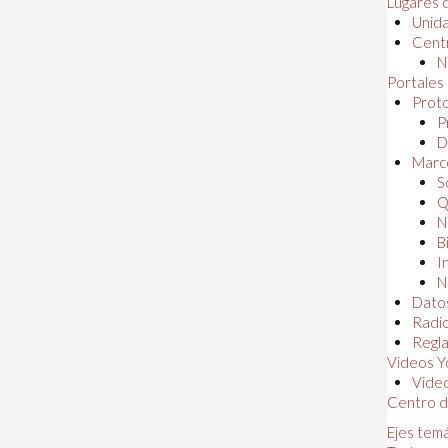
Lugares 
Unida
Centr
N
Portales
Proto
P
D
Marc
S
Q
N
B
I
N
Dato
Radi
Regl
Videos Y
Vide
Centro d
Ejes tem