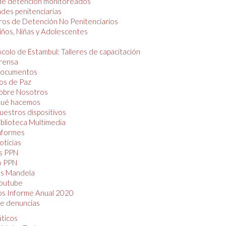
de detención monitoreados
des penitenciarias
os de Detención No Penitenciarios
iños, Niñas y Adolescentes
colo de Estambul: Talleres de capacitación
rensa
ocumentos
os de Paz
obre Nosotros
ué hacemos
uestros dispositivos
iblioteca Multimedia
nformes
oticias
s PPN
o PPN
as Mandela
outube
os Informe Anual 2020
e denuncias
áticos