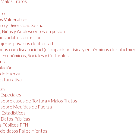
y Malos Tratos
nto
os Vulnerables
o y Diversidad Sexual
, Niñas y Adolescentes en prisión
es adultos en prisión
njeros privados de libertad
nas con discapacidad (discapacidad física y en términos de salud men
 Económicos, Sociales y Culturales
ntal
lación
de Fuerza
restaurativa
cas
 Especiales
 sobre casos de Tortura y Malos Tratos
 sobre Medidas de Fuerza
 Estadísticos
 Datos Públicas
 Públicos PPN
de datos Fallecimientos