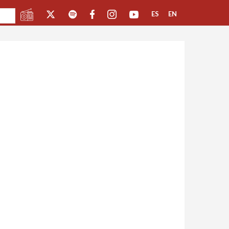
ES
EN