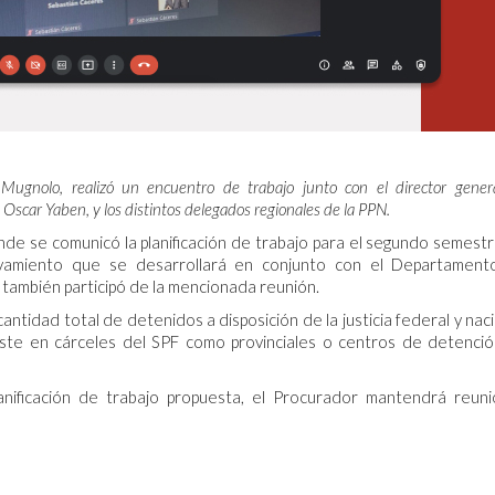
 Mugnolo, realizó un encuentro de trabajo junto con el director gener
 Oscar Yaben, y los distintos delegados regionales de la PPN.
onde se comunicó la planificación de trabajo para el segundo semest
evamiento que se desarrollará en conjunto con el Departamen
n también participó de la mencionada reunión.
cantidad total de detenidos a disposición de la justicia federal y naci
este en cárceles del SPF como provinciales o centros de detenci
lanificación de trabajo propuesta, el Procurador mantendrá reun