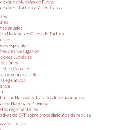
 de datos Medidas de Fuerza
de datos Tortura y Malos Tratos
tos
iones
mes anuales
tro Nacional de Casos de Tortura
ernos
ones Especiales
mes de Investigación
ciones Judiciales
daciones
 sobre Cárceles
rafías sobre cárceles
 Legislativos
dencia
ón
itucion Nacional y Tratados Internacionales
lacion Nacional y Provincial
etos reglamentarios
tivas del SPF sobre procedimientos de requisa
s y Familiares
o