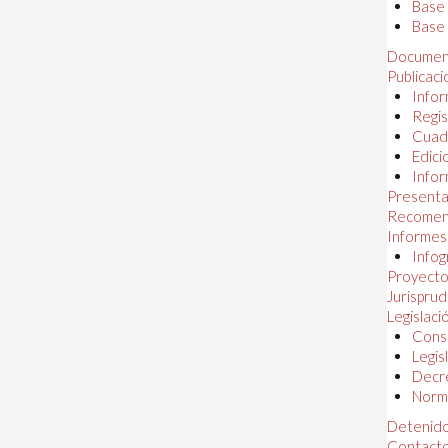
Base
Base 
Documen
Publicac
Infor
Regis
Cuad
Edici
Infor
Presenta
Recomen
Informes
Infog
Proyectos
Jurispru
Legislaci
Const
Legis
Decr
Norma
Detenido
Contact