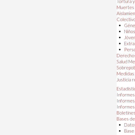
Tortura 
Muertes
Aislamie
Colectiv
Géner
Niños
Jóven
Extra
Perso
Derechos
Salud Me
Sobrepob
Medidas 
Justicia 
Estadísti
Informes
Informes
Informes
Boletines
Bases de
Datos
Base 