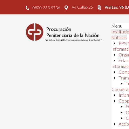
Av. Callao 25
Visitas: 96 (
0800-333-9736
Menu
Instituci
Noticias
PPN 
Informaci
Orga
Enlac
Informaci
Comp
Trans
T
Cooperac
Infor
Coope
F
O
C
Accio