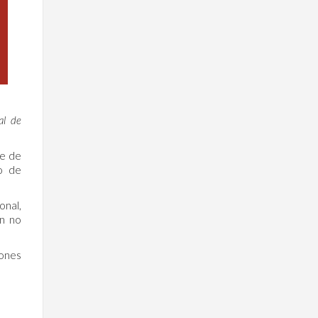
al de
re de
to de
onal,
ón no
iones