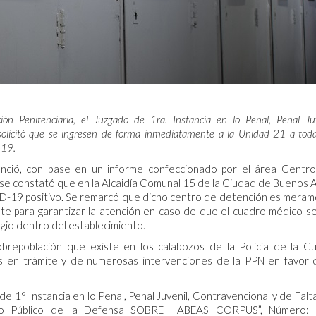
ón Penitenciaria, el Juzgado de 1ra. Instancia en lo Penal, Penal Juv
 solicitó que se ingresen de forma inmediatamente a la Unidad 21 a toda
-19.
unció, con base en un informe confeccionado por el área Centr
o se constató que en la Alcaidía Comunal 15 de la Ciudad de Buenos A
D-19 positivo. Se remarcó que dicho centro de detención es mera
ente para garantizar la atención en caso de que el cuadro médico s
gio dentro del establecimiento.
brepoblación que existe en los calabozos de la Policía de la C
pus en trámite y de numerosas intervenciones de la PPN en favor 
e 1° Instancia en lo Penal, Penal Juvenil, Contravencional y de Falt
terio Público de la Defensa SOBRE HABEAS CORPUS”, Número: