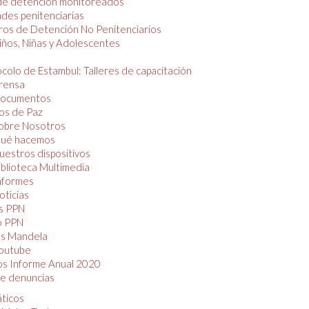
de detención monitoreados
des penitenciarias
os de Detención No Penitenciarios
iños, Niñas y Adolescentes
colo de Estambul: Talleres de capacitación
rensa
ocumentos
os de Paz
obre Nosotros
ué hacemos
uestros dispositivos
iblioteca Multimedia
nformes
oticias
s PPN
o PPN
as Mandela
outube
os Informe Anual 2020
e denuncias
áticos