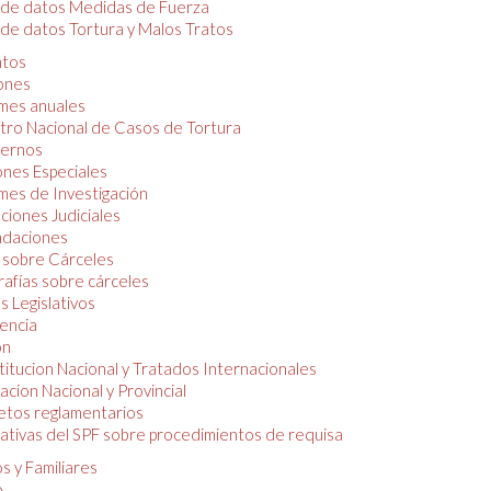
 de datos Medidas de Fuerza
de datos Tortura y Malos Tratos
tos
iones
mes anuales
tro Nacional de Casos de Tortura
ernos
ones Especiales
mes de Investigación
ciones Judiciales
daciones
 sobre Cárceles
rafías sobre cárceles
 Legislativos
dencia
ón
itucion Nacional y Tratados Internacionales
lacion Nacional y Provincial
etos reglamentarios
tivas del SPF sobre procedimientos de requisa
s y Familiares
o