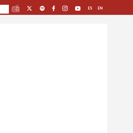
ES
EN