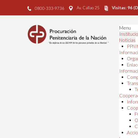
Av. Callao 25
Visitas: 96 (
0800-333-9736
Menu
Instituci
Noticias
PPN 
Informaci
Orga
Enlac
Informaci
Comp
Trans
T
Cooperac
Infor
Coope
F
O
C
Accio