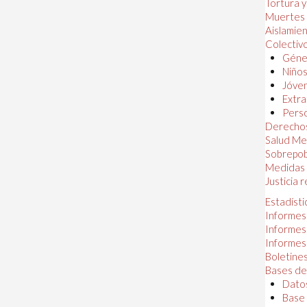
Tortura 
Muertes
Aislamie
Colectiv
Géner
Niños
Jóven
Extra
Perso
Derechos
Salud Me
Sobrepob
Medidas 
Justicia 
Estadísti
Informes
Informes
Informes
Boletines
Bases de
Datos
Base 