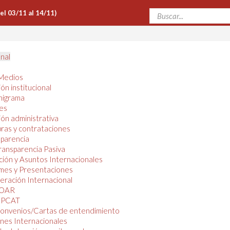
Del 03/11 al 14/11)
onal
Medios
ón institucional
nigrama
es
ón administrativa
ras y contrataciones
parencia
ransparencia Pasiva
ión y Asuntos Internacionales
mes y Presentaciones
ración Internacional
OAR
PCAT
onvenios/Cartas de entendimiento
nes Internacionales