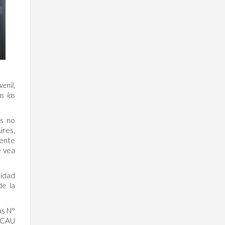
enil,
s las
os no
ires,
mente
e vea
uidad
de la
as N°
 CAU