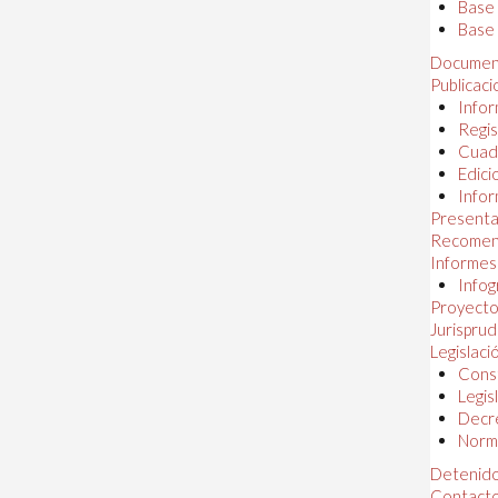
Base
Base 
Documen
Publicac
Infor
Regis
Cuad
Edici
Infor
Presenta
Recomen
Informes
Infog
Proyectos
Jurispru
Legislaci
Const
Legis
Decr
Norma
Detenido
Contact