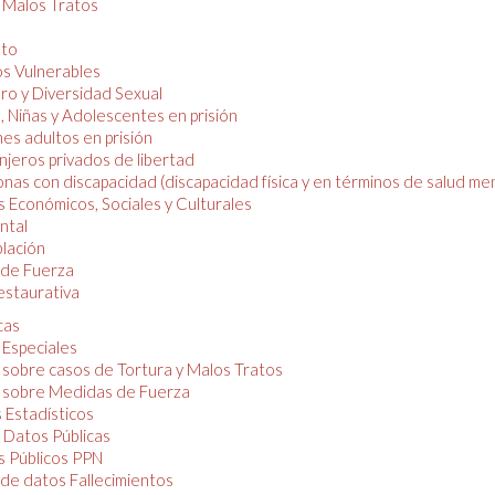
y Malos Tratos
nto
os Vulnerables
o y Diversidad Sexual
, Niñas y Adolescentes en prisión
es adultos en prisión
njeros privados de libertad
nas con discapacidad (discapacidad física y en términos de salud men
 Económicos, Sociales y Culturales
ntal
lación
de Fuerza
restaurativa
cas
 Especiales
 sobre casos de Tortura y Malos Tratos
 sobre Medidas de Fuerza
 Estadísticos
 Datos Públicas
 Públicos PPN
de datos Fallecimientos