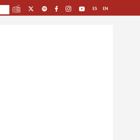
ES
EN