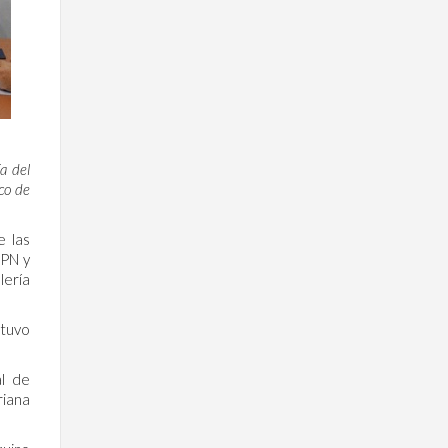
a del
co de
e las
PPN y
lería
stuvo
al de
riana