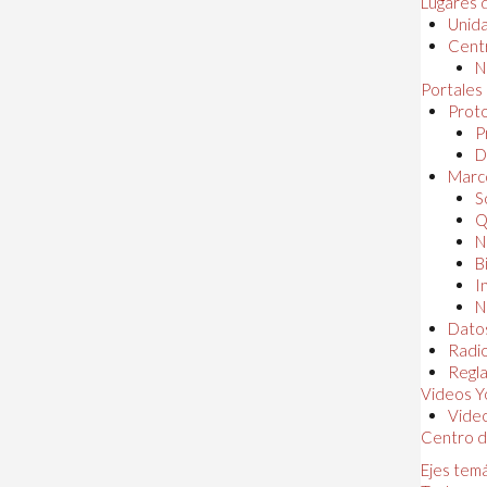
Lugares 
Unida
Centr
N
Portales
Proto
P
D
Marc
S
Q
N
B
I
N
Dato
Radi
Regl
Videos Y
Vide
Centro d
Ejes tem