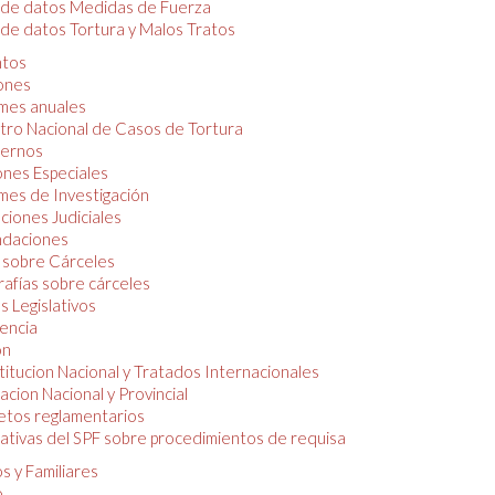
 de datos Medidas de Fuerza
de datos Tortura y Malos Tratos
tos
iones
mes anuales
tro Nacional de Casos de Tortura
ernos
ones Especiales
mes de Investigación
ciones Judiciales
daciones
 sobre Cárceles
rafías sobre cárceles
 Legislativos
dencia
ón
itucion Nacional y Tratados Internacionales
lacion Nacional y Provincial
etos reglamentarios
tivas del SPF sobre procedimientos de requisa
s y Familiares
o