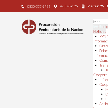
Av. Callao 25
Visitas: 96 (
0800-333-9736
Menu
Instituci
Noticias
PPN 
Informaci
Orga
Enlac
Informaci
Comp
Trans
T
Cooperac
Infor
Coope
F
O
C
Accio