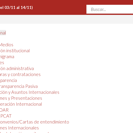
Del 03/11 al 14/11)
onal
Medios
ón institucional
nigrama
es
ón administrativa
ras y contrataciones
parencia
ransparencia Pasiva
ión y Asuntos Internacionales
mes y Presentaciones
ración Internacional
OAR
PCAT
onvenios/Cartas de entendimiento
nes Internacionales