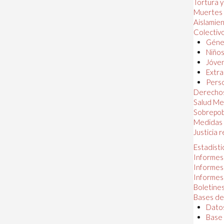
Tortura 
Muertes
Aislamie
Colectiv
Géner
Niños
Jóven
Extra
Perso
Derechos
Salud Me
Sobrepob
Medidas 
Justicia 
Estadísti
Informes
Informes
Informes
Boletines
Bases de
Datos
Base 