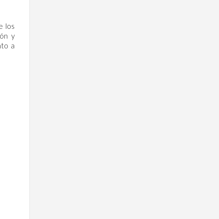
e los
ión y
nto a