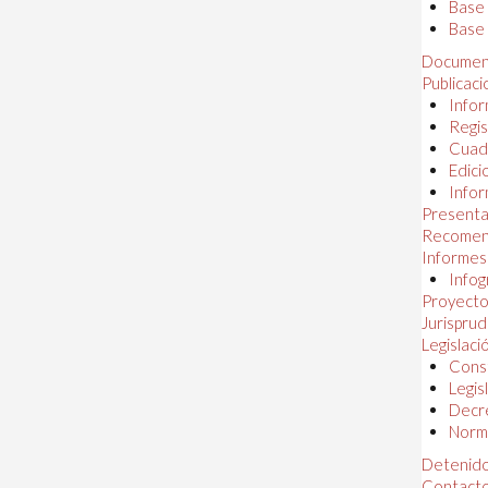
Base
Base 
Documen
Publicac
Infor
Regis
Cuad
Edici
Infor
Presenta
Recomen
Informes
Infog
Proyectos
Jurispru
Legislaci
Const
Legis
Decr
Norma
Detenido
Contact