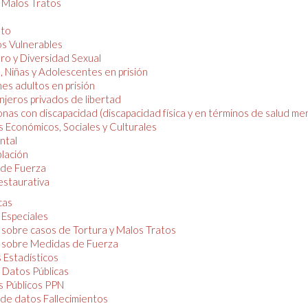
y Malos Tratos
nto
os Vulnerables
o y Diversidad Sexual
, Niñas y Adolescentes en prisión
es adultos en prisión
njeros privados de libertad
nas con discapacidad (discapacidad física y en términos de salud men
 Económicos, Sociales y Culturales
ntal
lación
de Fuerza
restaurativa
cas
 Especiales
 sobre casos de Tortura y Malos Tratos
 sobre Medidas de Fuerza
 Estadísticos
 Datos Públicas
 Públicos PPN
de datos Fallecimientos