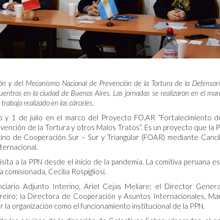
ión y del Mecanismo Nacional de Prevención de la Tortura de la Defensorí
ntros en la ciudad de Buenos Aires. Las jornadas se realizaron en el mar
trabajo realizado en las cárceles.
io y 1 de julio en el marco del Proyecto FO.AR “Fortalecimiento d
vención de la Tortura y otros Malos Tratos”. Es un proyecto que la 
ino de Cooperación Sur – Sur y Triangular (FOAR) mediante Cancil
ternacional.
isita a la PPN desde el inicio de la pandemia. La comitiva peruana e
a comisionada, Cecilia Rospigliosi.
iario Adjunto Interino, Ariel Cejas Meliare; el Director Gener
iro; la Directora de Cooperación y Asuntos Internacionales, Ma
 la organización como el funcionamiento institucional de la PPN.