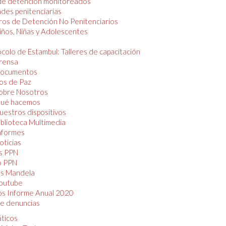
de detención monitoreados
des penitenciarias
os de Detención No Penitenciarios
iños, Niñas y Adolescentes
colo de Estambul: Talleres de capacitación
rensa
ocumentos
os de Paz
obre Nosotros
ué hacemos
uestros dispositivos
iblioteca Multimedia
nformes
oticias
s PPN
o PPN
as Mandela
outube
os Informe Anual 2020
e denuncias
áticos