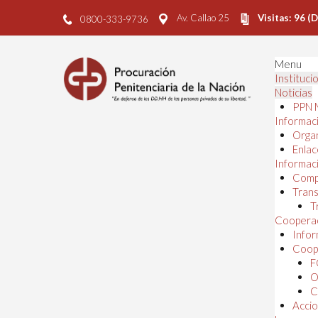
Av. Callao 25
Visitas: 96 (
0800-333-9736
Menu
Instituci
Noticias
PPN 
Informaci
Orga
Enlac
Informaci
Comp
Trans
T
Cooperac
Infor
Coope
F
O
C
Accio