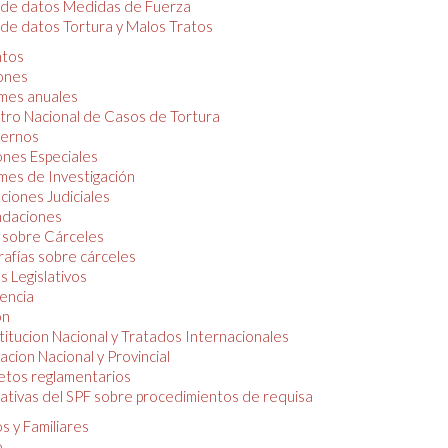
 de datos Medidas de Fuerza
de datos Tortura y Malos Tratos
tos
iones
mes anuales
tro Nacional de Casos de Tortura
ernos
ones Especiales
mes de Investigación
ciones Judiciales
daciones
 sobre Cárceles
rafías sobre cárceles
 Legislativos
dencia
ón
itucion Nacional y Tratados Internacionales
lacion Nacional y Provincial
etos reglamentarios
tivas del SPF sobre procedimientos de requisa
s y Familiares
o