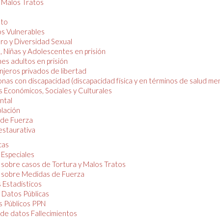
y Malos Tratos
nto
os Vulnerables
o y Diversidad Sexual
, Niñas y Adolescentes en prisión
es adultos en prisión
njeros privados de libertad
nas con discapacidad (discapacidad física y en términos de salud men
 Económicos, Sociales y Culturales
ntal
lación
de Fuerza
restaurativa
cas
 Especiales
 sobre casos de Tortura y Malos Tratos
 sobre Medidas de Fuerza
 Estadísticos
 Datos Públicas
 Públicos PPN
de datos Fallecimientos