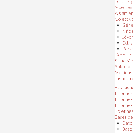
Tortura 
Muertes
Aislamie
Colectiv
Géner
Niños
Jóven
Extra
Perso
Derechos
Salud Me
Sobrepob
Medidas 
Justicia 
Estadísti
Informes
Informes
Informes
Boletines
Bases de
Datos
Base 