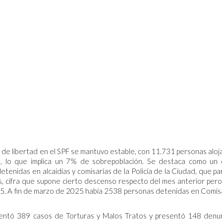
a de libertad en el SPF se mantuvo estable, con 11.731 personas aloj
s, lo que implica un 7% de sobrepoblación. Se destaca como un
enidas en alcaidías y comisarías de la Policía de la Ciudad, que par
, cifra que supone cierto descenso respecto del mes anterior per
5. A fin de marzo de 2025 había 2538 personas detenidas en Comis
entó 389 casos de Torturas y Malos Tratos y presentó 148 denu