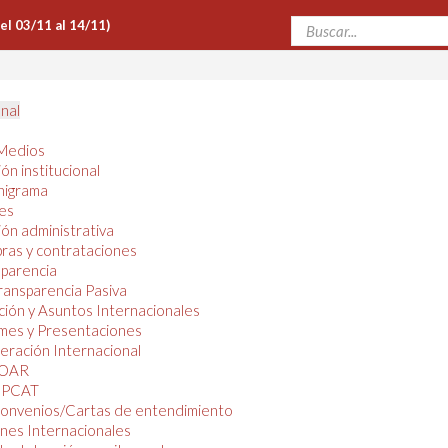
Del 03/11 al 14/11)
onal
Medios
ón institucional
nigrama
es
ón administrativa
ras y contrataciones
parencia
ransparencia Pasiva
ión y Asuntos Internacionales
mes y Presentaciones
ración Internacional
OAR
PCAT
onvenios/Cartas de entendimiento
nes Internacionales