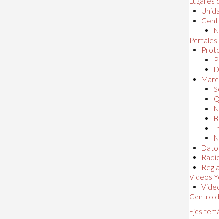
Lugares 
Unida
Centr
N
Portales
Proto
P
D
Marc
S
Q
N
B
I
N
Dato
Radi
Regl
Videos Y
Vide
Centro d
Ejes tem