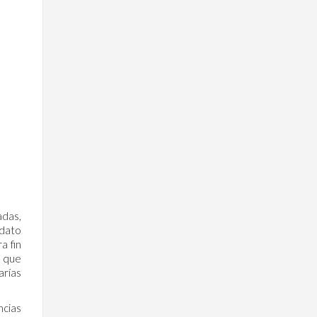
adas,
 dato
a fin
o que
arías
ncias