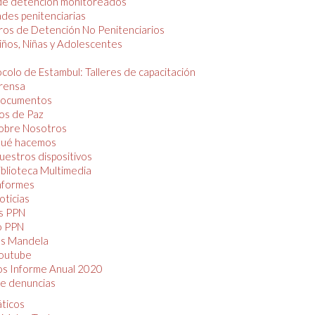
de detención monitoreados
des penitenciarias
os de Detención No Penitenciarios
iños, Niñas y Adolescentes
colo de Estambul: Talleres de capacitación
rensa
ocumentos
os de Paz
obre Nosotros
ué hacemos
uestros dispositivos
iblioteca Multimedia
nformes
oticias
s PPN
o PPN
as Mandela
outube
os Informe Anual 2020
e denuncias
áticos