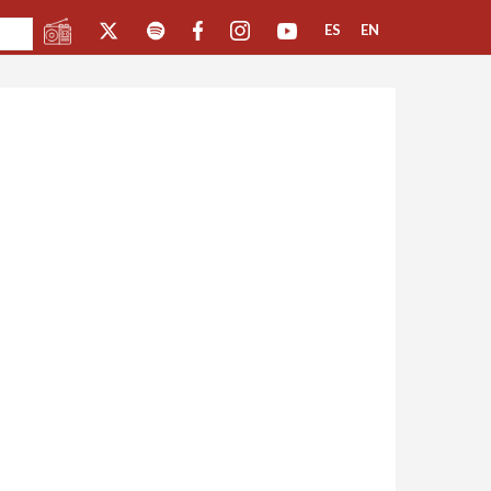
ES
EN