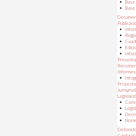
Base
Base 
Documen
Publicac
Infor
Regis
Cuad
Edici
Infor
Presenta
Recomen
Informes
Infog
Proyectos
Jurispru
Legislaci
Const
Legis
Decr
Norma
Detenido
Contact