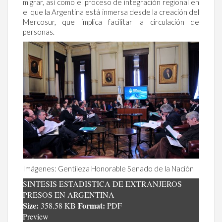
migrar, así como el proceso de integración regional en
el que la Argentina está inmersa desde la creación del
Mercosur, que implica facilitar la circulación de
personas.
Imágenes: Gentileza Honorable Senado de la Nación
SINTESIS ESTADISTICA DE EXTRANJEROS
PRESOS EN ARGENTINA
Size:
Format:
358.58 KB
PDF
Preview