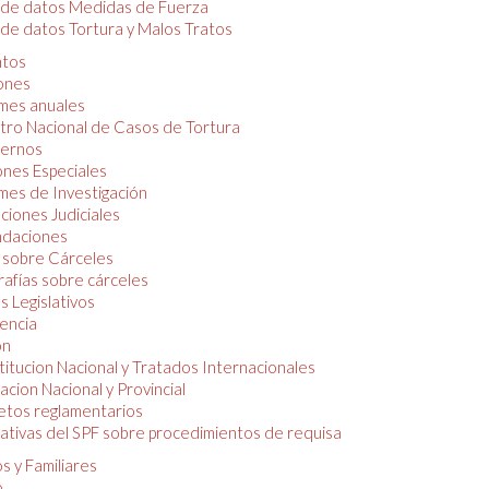
 de datos Medidas de Fuerza
de datos Tortura y Malos Tratos
tos
iones
mes anuales
tro Nacional de Casos de Tortura
ernos
ones Especiales
mes de Investigación
ciones Judiciales
daciones
 sobre Cárceles
rafías sobre cárceles
 Legislativos
dencia
ón
itucion Nacional y Tratados Internacionales
lacion Nacional y Provincial
etos reglamentarios
tivas del SPF sobre procedimientos de requisa
s y Familiares
o