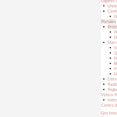
Lugares 
Unida
Centr
N
Portales
Proto
P
D
Marc
S
Q
N
B
I
N
Dato
Radi
Regl
Videos Y
Vide
Centro d
Ejes tem