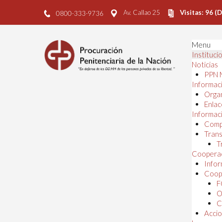
Av. Callao 25
Visitas: 96 (
0800-333-9736
Menu
Instituci
Noticias
PPN 
Informaci
Orga
Enlac
Informaci
Comp
Trans
T
Cooperac
Infor
Coope
F
O
C
Accio