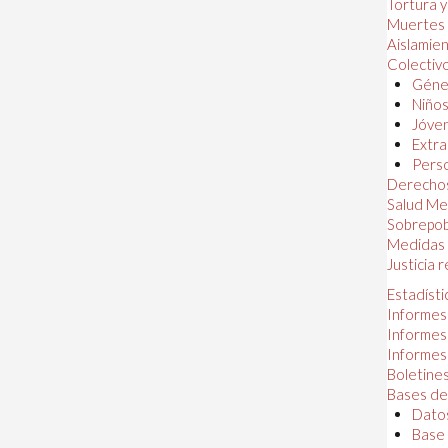
Tortura 
Muertes
Aislamie
Colectiv
Géner
Niños
Jóven
Extra
Perso
Derechos
Salud Me
Sobrepob
Medidas 
Justicia 
Estadísti
Informes
Informes
Informes
Boletines
Bases de
Datos
Base 