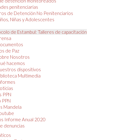
de detención monitoreados
des penitenciarias
os de Detención No Penitenciarios
iños, Niñas y Adolescentes
colo de Estambul: Talleres de capacitación
rensa
ocumentos
os de Paz
obre Nosotros
ué hacemos
uestros dispositivos
iblioteca Multimedia
nformes
oticias
s PPN
o PPN
as Mandela
outube
os Informe Anual 2020
e denuncias
áticos