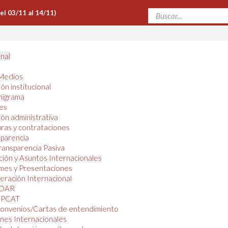
Del 03/11 al 14/11)
onal
Medios
ón institucional
nigrama
es
ón administrativa
ras y contrataciones
parencia
ransparencia Pasiva
ión y Asuntos Internacionales
mes y Presentaciones
ración Internacional
OAR
PCAT
onvenios/Cartas de entendimiento
nes Internacionales