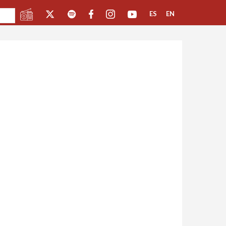
ES
EN