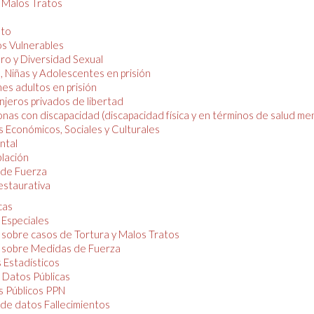
y Malos Tratos
nto
os Vulnerables
o y Diversidad Sexual
, Niñas y Adolescentes en prisión
es adultos en prisión
njeros privados de libertad
nas con discapacidad (discapacidad física y en términos de salud men
 Económicos, Sociales y Culturales
ntal
lación
de Fuerza
restaurativa
cas
 Especiales
 sobre casos de Tortura y Malos Tratos
 sobre Medidas de Fuerza
 Estadísticos
 Datos Públicas
 Públicos PPN
de datos Fallecimientos