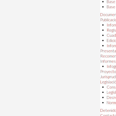
Base
Base 
Documen
Publicac
Infor
Regis
Cuad
Edici
Infor
Presenta
Recomen
Informes
Infog
Proyectos
Jurispru
Legislaci
Const
Legis
Decr
Norma
Detenido
Contact