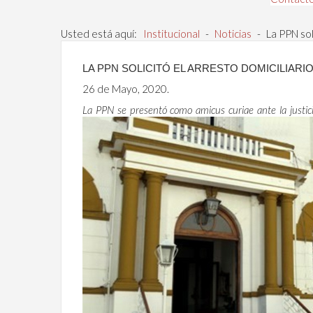
Usted está aquí:
Institucional
-
Noticias
-
La PPN sol
LA PPN SOLICITÓ EL ARRESTO DOMICILIAR
26 de Mayo, 2020.
La PPN se presentó como amicus curiae ante la justici