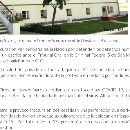
o tuvo lugar durante la protesta en la cárcel de Devoto el 24 de abril.
rocuración Penitenciaria de la Nación por defender los derechos hu
 un escrito ante el Tribunal Oral en lo Criminal Federal 5 de San M
sto domiciliario de C. G.
la salud del privado de libertad, quien el 24 de abril de este añ
 personal penitenciario durante la protesta en reclamo por medidas
al Pirovano, donde ingresó mediante un protocolo por COVID-19, y
na detenida que había dado positiva ante el virus. Allí se constat
paro le provocó fractura en dos costillas y una perforación que deri
 heridas derivaron en secuelas pulmonares que lo colocan en riesgo
VID-19. Por tal motivo la PPN presentó el recurso con la intenci
uestión.