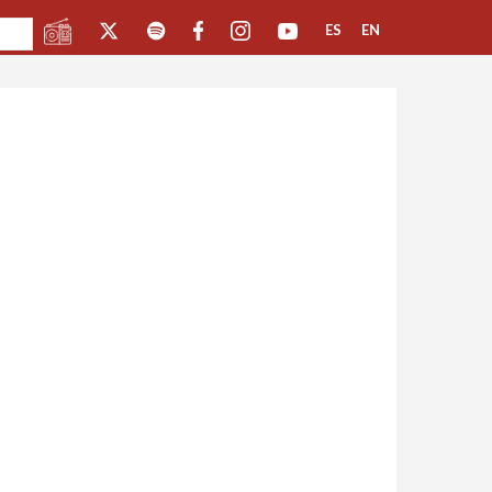
ES
EN