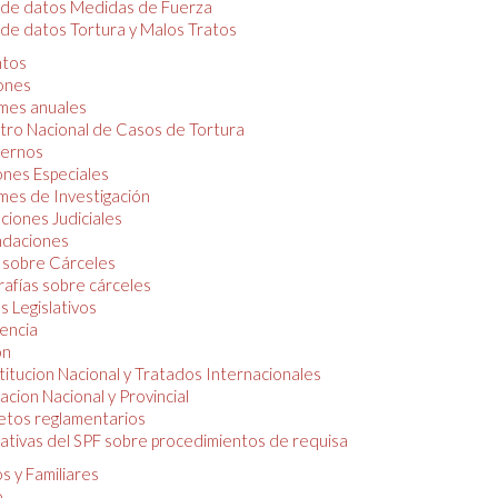
 de datos Medidas de Fuerza
de datos Tortura y Malos Tratos
tos
iones
mes anuales
tro Nacional de Casos de Tortura
ernos
ones Especiales
mes de Investigación
ciones Judiciales
daciones
 sobre Cárceles
rafías sobre cárceles
 Legislativos
dencia
ón
itucion Nacional y Tratados Internacionales
lacion Nacional y Provincial
etos reglamentarios
tivas del SPF sobre procedimientos de requisa
s y Familiares
o