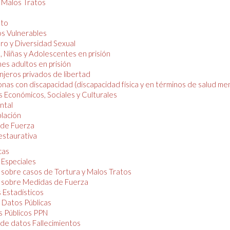
y Malos Tratos
nto
os Vulnerables
o y Diversidad Sexual
, Niñas y Adolescentes en prisión
es adultos en prisión
njeros privados de libertad
nas con discapacidad (discapacidad física y en términos de salud men
 Económicos, Sociales y Culturales
ntal
lación
de Fuerza
restaurativa
cas
 Especiales
 sobre casos de Tortura y Malos Tratos
 sobre Medidas de Fuerza
 Estadísticos
 Datos Públicas
 Públicos PPN
de datos Fallecimientos