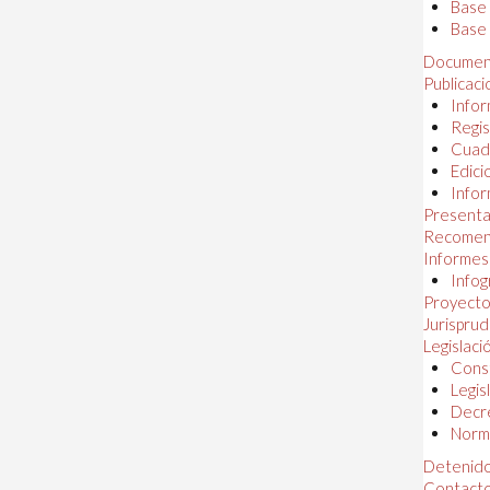
Base
Base 
Documen
Publicac
Infor
Regis
Cuad
Edici
Infor
Presenta
Recomen
Informes
Infog
Proyectos
Jurispru
Legislaci
Const
Legis
Decr
Norma
Detenido
Contact