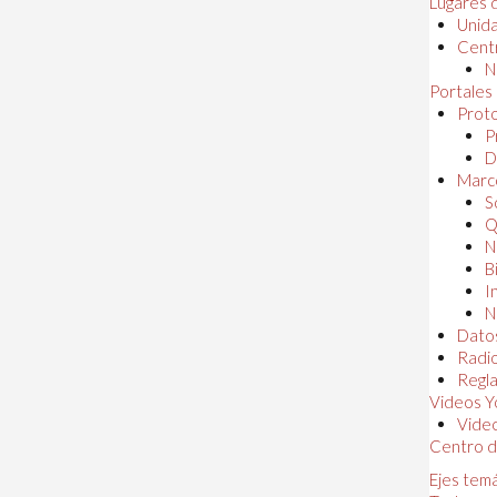
Lugares 
Unida
Centr
N
Portales
Proto
P
D
Marc
S
Q
N
B
I
N
Dato
Radi
Regl
Videos Y
Vide
Centro d
Ejes tem