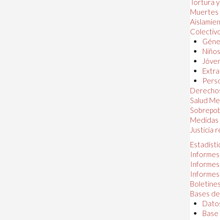
Tortura 
Muertes
Aislamie
Colectiv
Géner
Niños
Jóven
Extra
Perso
Derechos
Salud Me
Sobrepob
Medidas 
Justicia 
Estadísti
Informes
Informes
Informes
Boletines
Bases de
Datos
Base 