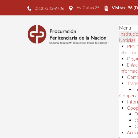
Av. Callao 25
Visitas: 96 (
0800-333-9736
Menu
Instituci
Noticias
PPN 
Informaci
Orga
Enlac
Informaci
Comp
Trans
T
Cooperac
Infor
Coope
F
O
C
Accio