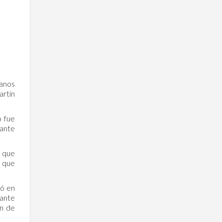
manos
artín
o fue
 ante
a que
ó que
vó en
 ante
ón de