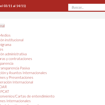
Del 03/11 al 14/11)
onal
Medios
ón institucional
nigrama
es
ón administrativa
ras y contrataciones
parencia
ransparencia Pasiva
ión y Asuntos Internacionales
mes y Presentaciones
ración Internacional
OAR
PCAT
onvenios/Cartas de entendimiento
nes Internacionales