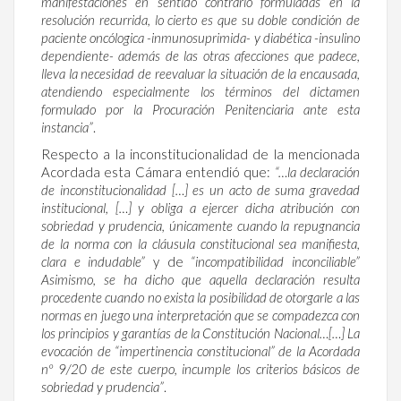
manifestaciones en sentido contrario formuladas en la
resolución recurrida, lo cierto es que su doble condición de
paciente oncólogica -inmunosuprimida- y diabética -insulino
dependiente- además de las otras afecciones que padece,
lleva la necesidad de reevaluar la situación de la encausada,
atendiendo especialmente los términos del dictamen
formulado por la Procuración Penitenciaria ante esta
instancia”
.
Respecto a la inconstitucionalidad de la mencionada
Acordada esta Cámara entendió que:
“…la declaración
de inconstitucionalidad […] es un acto de suma gravedad
institucional, […] y obliga a ejercer dicha atribución con
sobriedad y prudencia, únicamente cuando la repugnancia
de la norma con la cláusula constitucional sea manifiesta,
clara e indudable”
y de
“incompatibilidad inconciliable”
Asimismo, se ha dicho que aquella declaración resulta
procedente cuando no exista la posibilidad de otorgarle a las
normas en juego una interpretación que se compadezca con
los principios y garantías de la Constitución Nacional…[…] La
evocación de “impertinencia constitucional” de la Acordada
nº 9/20 de este cuerpo, incumple los criterios básicos de
sobriedad y prudencia”
.