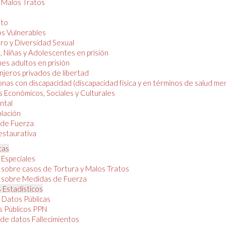
y Malos Tratos
nto
os Vulnerables
o y Diversidad Sexual
, Niñas y Adolescentes en prisión
es adultos en prisión
njeros privados de libertad
nas con discapacidad (discapacidad física y en términos de salud men
 Económicos, Sociales y Culturales
ntal
lación
de Fuerza
restaurativa
cas
 Especiales
 sobre casos de Tortura y Malos Tratos
 sobre Medidas de Fuerza
 Estadísticos
 Datos Públicas
 Públicos PPN
de datos Fallecimientos