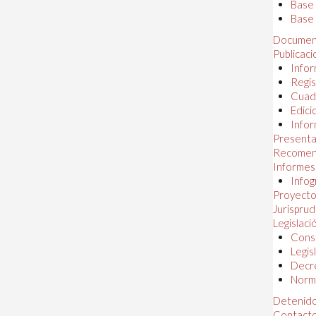
Base
Base 
Documen
Publicac
Infor
Regis
Cuad
Edici
Infor
Presenta
Recomen
Informes
Infog
Proyectos
Jurispru
Legislaci
Const
Legis
Decr
Norma
Detenido
Contact