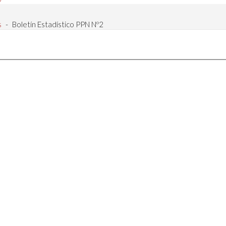
s
-
Boletín Estadístico PPN Nº2