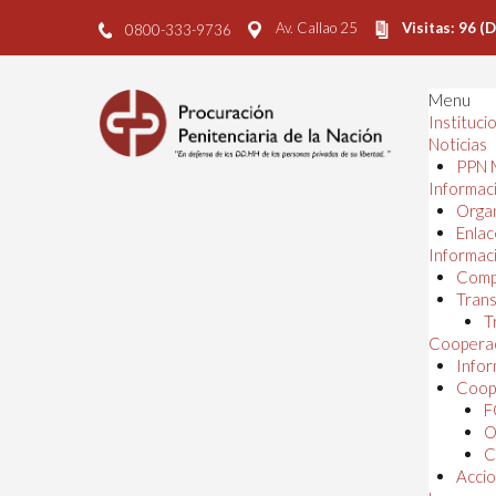
Av. Callao 25
Visitas: 96 (
0800-333-9736
Menu
Instituci
Noticias
PPN 
Informaci
Orga
Enlac
Informaci
Comp
Trans
T
Cooperac
Infor
Coope
F
O
C
Accio