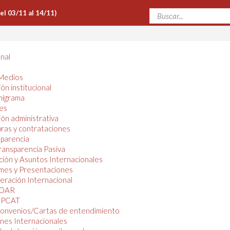
Del 03/11 al 14/11)
onal
Medios
ón institucional
nigrama
es
ón administrativa
ras y contrataciones
parencia
ransparencia Pasiva
ión y Asuntos Internacionales
mes y Presentaciones
ración Internacional
OAR
PCAT
onvenios/Cartas de entendimiento
nes Internacionales