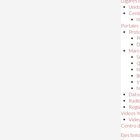
Lugares 
Unida
Centr
N
Portales
Proto
P
D
Marc
S
Q
N
B
I
N
Dato
Radi
Regl
Videos Y
Vide
Centro d
Ejes tem