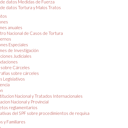
 de datos Medidas de Fuerza
de datos Tortura y Malos Tratos
tos
iones
mes anuales
tro Nacional de Casos de Tortura
ernos
ones Especiales
mes de Investigación
ciones Judiciales
daciones
 sobre Cárceles
rafías sobre cárceles
 Legislativos
dencia
ón
itucion Nacional y Tratados Internacionales
lacion Nacional y Provincial
etos reglamentarios
tivas del SPF sobre procedimientos de requisa
s y Familiares
o