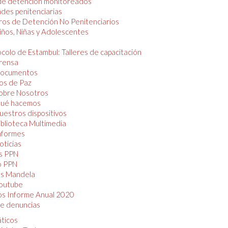
de detención monitoreados
des penitenciarias
os de Detención No Penitenciarios
iños, Niñas y Adolescentes
colo de Estambul: Talleres de capacitación
rensa
ocumentos
os de Paz
obre Nosotros
ué hacemos
uestros dispositivos
iblioteca Multimedia
nformes
oticias
s PPN
o PPN
as Mandela
outube
os Informe Anual 2020
e denuncias
áticos