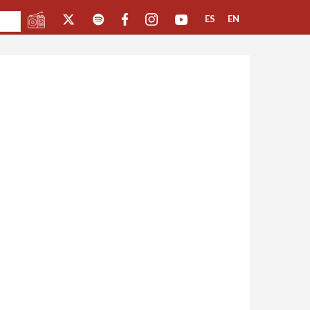
ES
EN