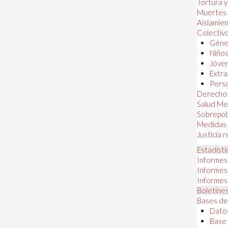
Tortura 
Muertes
Aislamie
Colectiv
Géner
Niños
Jóven
Extra
Perso
Derechos
Salud Me
Sobrepob
Medidas 
Justicia 
Estadísti
Informes
Informes
Informes
Boletines
Bases de
Datos
Base 