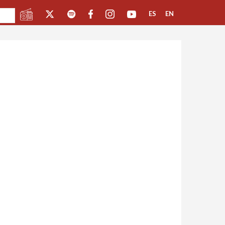
ES
EN