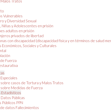
y Malos Tratos
nto
os Vulnerables
o y Diversidad Sexual
, Niñas y Adolescentes en prisión
es adultos en prisión
njeros privados de libertad
nas con discapacidad (discapacidad física y en términos de salud men
 Económicos, Sociales y Culturales
ntal
lación
de Fuerza
restaurativa
cas
 Especiales
 sobre casos de Tortura y Malos Tratos
 sobre Medidas de Fuerza
 Estadísticos
 Datos Públicas
 Públicos PPN
de datos Fallecimientos