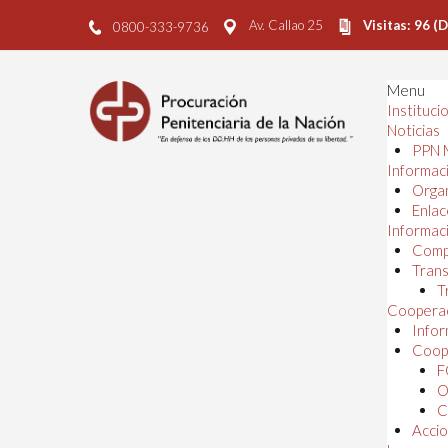
Av. Callao 25
Visitas: 96 (
0800-333-9736
Menu
Instituci
Noticias
PPN 
Informaci
Orga
Enlac
Informaci
Comp
Trans
T
Cooperac
Infor
Coope
F
O
C
Accio