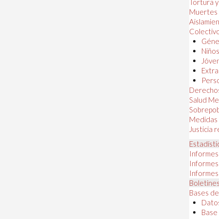
Tortura 
Muertes
Aislamie
Colectiv
Géner
Niños
Jóven
Extra
Perso
Derechos
Salud Me
Sobrepob
Medidas 
Justicia 
Estadísti
Informes
Informes
Informes
Boletines
Bases de
Datos
Base 