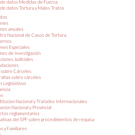
 de datos Medidas de Fuerza
de datos Tortura y Malos Tratos
tos
iones
mes anuales
tro Nacional de Casos de Tortura
ernos
ones Especiales
mes de Investigación
ciones Judiciales
daciones
 sobre Cárceles
rafías sobre cárceles
 Legislativos
dencia
ón
itucion Nacional y Tratados Internacionales
lacion Nacional y Provincial
etos reglamentarios
tivas del SPF sobre procedimientos de requisa
s y Familiares
o