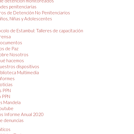
de detención monitoreados
des penitenciarias
os de Detención No Penitenciarios
iños, Niñas y Adolescentes
colo de Estambul: Talleres de capacitación
rensa
ocumentos
os de Paz
obre Nosotros
ué hacemos
uestros dispositivos
iblioteca Multimedia
nformes
oticias
s PPN
o PPN
as Mandela
outube
os Informe Anual 2020
e denuncias
áticos