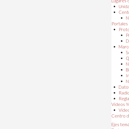
Lugares 
Unida
Centr
N
Portales
Proto
P
D
Marc
S
Q
N
B
I
N
Dato
Radi
Regl
Videos Y
Vide
Centro d
Ejes tem