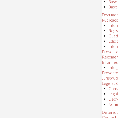
Base
Base 
Documen
Publicac
Infor
Regis
Cuad
Edici
Infor
Presenta
Recomen
Informes
Infog
Proyectos
Jurispru
Legislaci
Const
Legis
Decr
Norma
Detenido
Contact