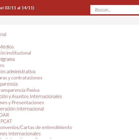
Del 03/11 al 14/11)
onal
Medios
ón institucional
nigrama
es
ón administrativa
ras y contrataciones
parencia
ransparencia Pasiva
ión y Asuntos Internacionales
mes y Presentaciones
ración Internacional
OAR
PCAT
onvenios/Cartas de entendimiento
nes Internacionales