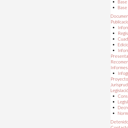
Base
Base 
Documen
Publicac
Infor
Regis
Cuad
Edici
Infor
Presenta
Recomen
Informes
Infog
Proyectos
Jurispru
Legislaci
Const
Legis
Decr
Norma
Detenido
Contact