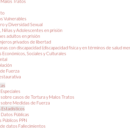
y Malos Tratos
nto
os Vulnerables
o y Diversidad Sexual
, Niñas y Adolescentes en prisión
es adultos en prisión
njeros privados de libertad
nas con discapacidad (discapacidad física y en términos de salud men
 Económicos, Sociales y Culturales
ntal
lación
de Fuerza
restaurativa
cas
 Especiales
 sobre casos de Tortura y Malos Tratos
 sobre Medidas de Fuerza
 Estadísticos
 Datos Públicas
 Públicos PPN
de datos Fallecimientos