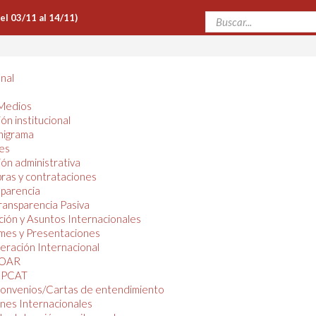
Del 03/11 al 14/11)
onal
Medios
ón institucional
nigrama
es
ón administrativa
ras y contrataciones
parencia
ransparencia Pasiva
ión y Asuntos Internacionales
mes y Presentaciones
ración Internacional
OAR
PCAT
onvenios/Cartas de entendimiento
nes Internacionales