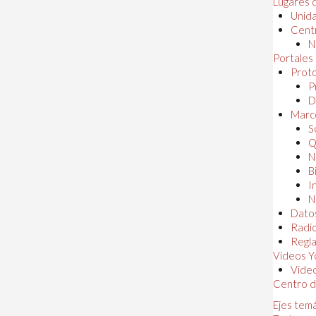
Lugares 
Unida
Centr
N
Portales
Proto
P
D
Marc
S
Q
N
B
I
N
Dato
Radi
Regl
Videos Y
Vide
Centro d
Ejes tem