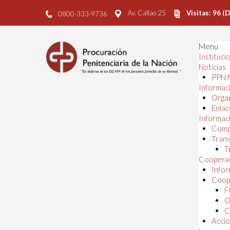
Av. Callao 25
Visitas: 96 (
0800-333-9736
Menu
Instituci
Noticias
PPN 
Informaci
Orga
Enlac
Informaci
Comp
Trans
T
Cooperac
Infor
Coope
F
O
C
Accio