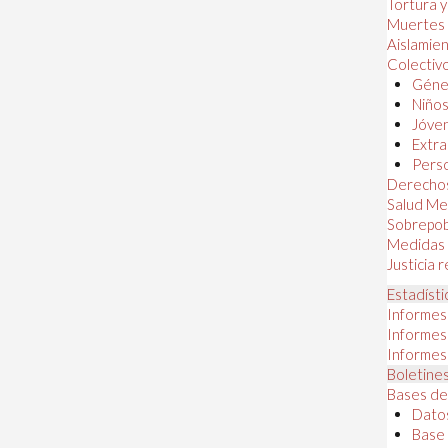
Tortura 
Muertes
Aislamie
Colectiv
Géner
Niños
Jóven
Extra
Perso
Derechos
Salud Me
Sobrepob
Medidas 
Justicia 
Estadísti
Informes
Informes
Informes
Boletines
Bases de
Datos
Base 