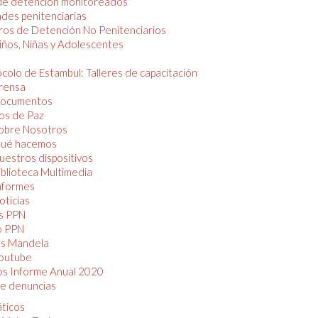
de detención monitoreados
des penitenciarias
os de Detención No Penitenciarios
iños, Niñas y Adolescentes
colo de Estambul: Talleres de capacitación
rensa
ocumentos
os de Paz
obre Nosotros
ué hacemos
uestros dispositivos
iblioteca Multimedia
nformes
oticias
s PPN
o PPN
as Mandela
outube
os Informe Anual 2020
e denuncias
áticos