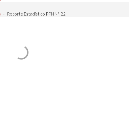
s
-
Reporte Estadístico PPN N° 22