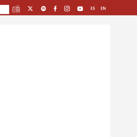
ES
EN