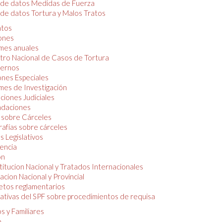
 de datos Medidas de Fuerza
de datos Tortura y Malos Tratos
tos
iones
mes anuales
tro Nacional de Casos de Tortura
ernos
ones Especiales
mes de Investigación
ciones Judiciales
daciones
 sobre Cárceles
rafías sobre cárceles
 Legislativos
dencia
ón
itucion Nacional y Tratados Internacionales
lacion Nacional y Provincial
etos reglamentarios
tivas del SPF sobre procedimientos de requisa
s y Familiares
o