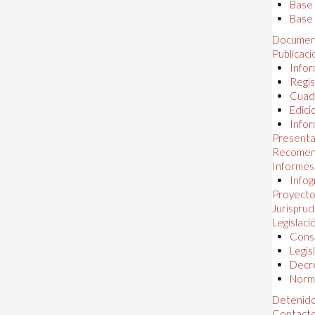
Base
Base 
Documen
Publicac
Infor
Regis
Cuad
Edici
Infor
Presenta
Recomen
Informes
Infog
Proyectos
Jurispru
Legislaci
Const
Legis
Decr
Norma
Detenido
Contact