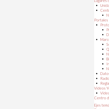
Lugares 
Unida
Centr
N
Portales
Proto
P
D
Marc
S
Q
N
B
I
N
Dato
Radi
Regl
Videos Y
Vide
Centro d
Ejes tem