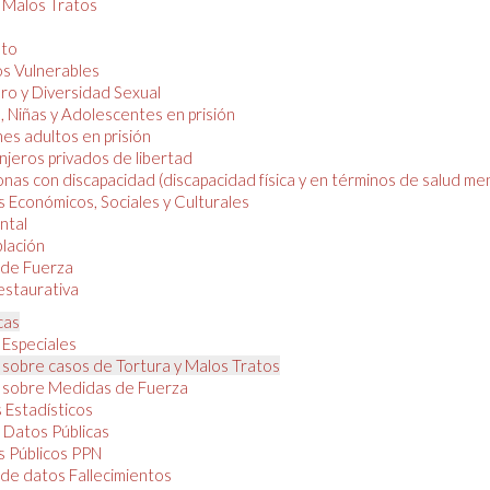
y Malos Tratos
nto
os Vulnerables
o y Diversidad Sexual
, Niñas y Adolescentes en prisión
es adultos en prisión
njeros privados de libertad
nas con discapacidad (discapacidad física y en términos de salud men
 Económicos, Sociales y Culturales
ntal
lación
de Fuerza
restaurativa
cas
 Especiales
 sobre casos de Tortura y Malos Tratos
 sobre Medidas de Fuerza
 Estadísticos
 Datos Públicas
 Públicos PPN
de datos Fallecimientos