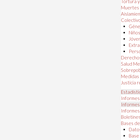
Tortura 
Muertes
Aislamie
Colectiv
Géner
Niños
Jóven
Extra
Perso
Derechos
Salud Me
Sobrepob
Medidas 
Justicia 
Estadísti
Informes
Informes
Informes
Boletines
Bases de
Datos
Base 