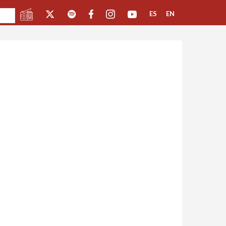
ES
EN