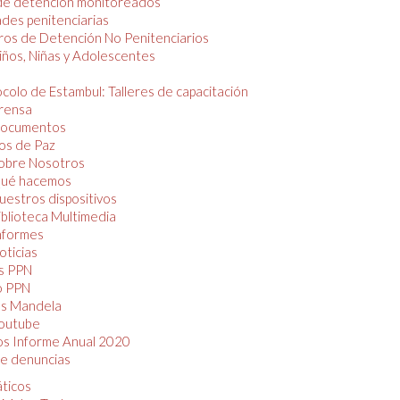
de detención monitoreados
des penitenciarias
os de Detención No Penitenciarios
iños, Niñas y Adolescentes
colo de Estambul: Talleres de capacitación
rensa
ocumentos
os de Paz
obre Nosotros
ué hacemos
uestros dispositivos
iblioteca Multimedia
nformes
oticias
s PPN
o PPN
as Mandela
outube
os Informe Anual 2020
e denuncias
áticos