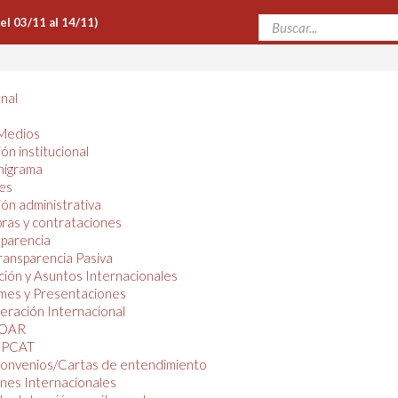
Del 03/11 al 14/11)
onal
Medios
ón institucional
nigrama
es
ón administrativa
ras y contrataciones
parencia
ransparencia Pasiva
ión y Asuntos Internacionales
mes y Presentaciones
ración Internacional
OAR
PCAT
onvenios/Cartas de entendimiento
nes Internacionales