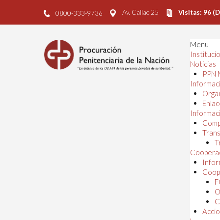
Av. Callao 25
Visitas: 96 (
0800-333-9736
Menu
Instituci
Noticias
PPN 
Informaci
Orga
Enlac
Informaci
Comp
Trans
T
Cooperac
Infor
Coope
F
O
C
Accio