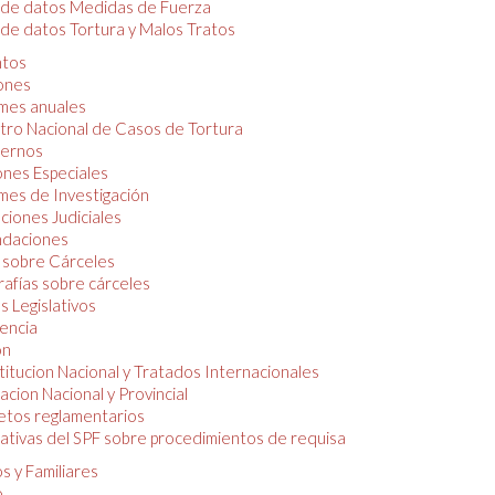
 de datos Medidas de Fuerza
de datos Tortura y Malos Tratos
tos
iones
mes anuales
tro Nacional de Casos de Tortura
ernos
ones Especiales
mes de Investigación
ciones Judiciales
daciones
 sobre Cárceles
rafías sobre cárceles
 Legislativos
dencia
ón
itucion Nacional y Tratados Internacionales
lacion Nacional y Provincial
etos reglamentarios
tivas del SPF sobre procedimientos de requisa
s y Familiares
o