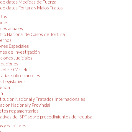
 de datos Medidas de Fuerza
de datos Tortura y Malos Tratos
tos
iones
mes anuales
tro Nacional de Casos de Tortura
ernos
ones Especiales
mes de Investigación
ciones Judiciales
daciones
 sobre Cárceles
rafías sobre cárceles
 Legislativos
dencia
ón
itucion Nacional y Tratados Internacionales
lacion Nacional y Provincial
etos reglamentarios
tivas del SPF sobre procedimientos de requisa
s y Familiares
o