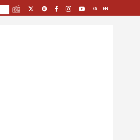
ES
EN