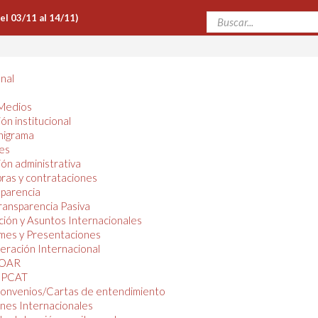
Del 03/11 al 14/11)
onal
Medios
ón institucional
nigrama
es
ón administrativa
ras y contrataciones
parencia
ransparencia Pasiva
ión y Asuntos Internacionales
mes y Presentaciones
ración Internacional
OAR
PCAT
onvenios/Cartas de entendimiento
nes Internacionales