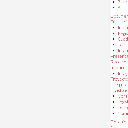
Base
Base 
Documen
Publicac
Infor
Regis
Cuad
Edici
Infor
Presenta
Recomen
Informes
Infog
Proyectos
Jurispru
Legislaci
Const
Legis
Decr
Norma
Detenido
Contact