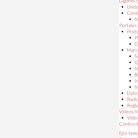
Lugares 
Unida
Centr
N
Portales
Proto
P
D
Marc
S
Q
N
B
I
N
Dato
Radi
Regl
Videos Y
Vide
Centro d
Ejes tem