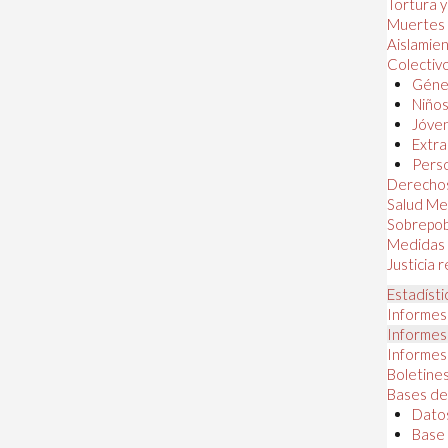
Tortura 
Muertes
Aislamie
Colectiv
Géner
Niños
Jóven
Extra
Perso
Derechos
Salud Me
Sobrepob
Medidas 
Justicia 
Estadísti
Informes
Informes
Informes
Boletines
Bases de
Datos
Base 