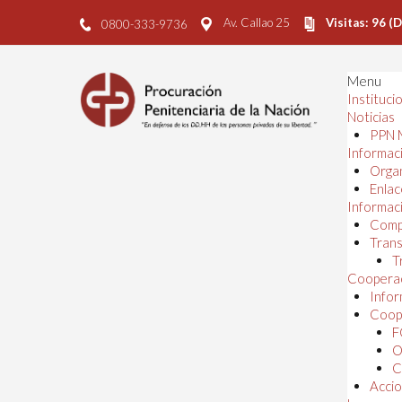
Av. Callao 25
Visitas: 96 (
0800-333-9736
Menu
Instituci
Noticias
PPN 
Informaci
Orga
Enlac
Informaci
Comp
Trans
T
Cooperac
Infor
Coope
F
O
C
Accio