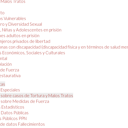
y Malos Tratos
nto
os Vulnerables
o y Diversidad Sexual
, Niñas y Adolescentes en prisión
es adultos en prisión
njeros privados de libertad
nas con discapacidad (discapacidad física y en términos de salud men
 Económicos, Sociales y Culturales
ntal
lación
de Fuerza
restaurativa
cas
 Especiales
 sobre casos de Tortura y Malos Tratos
 sobre Medidas de Fuerza
 Estadísticos
 Datos Públicas
 Públicos PPN
de datos Fallecimientos