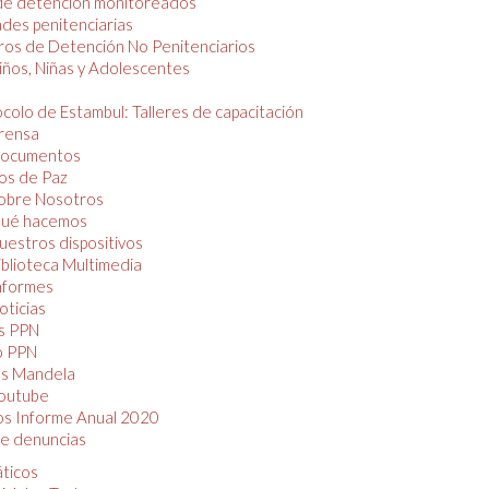
de detención monitoreados
des penitenciarias
os de Detención No Penitenciarios
iños, Niñas y Adolescentes
colo de Estambul: Talleres de capacitación
rensa
ocumentos
os de Paz
obre Nosotros
ué hacemos
uestros dispositivos
iblioteca Multimedia
nformes
oticias
s PPN
o PPN
as Mandela
outube
os Informe Anual 2020
e denuncias
áticos