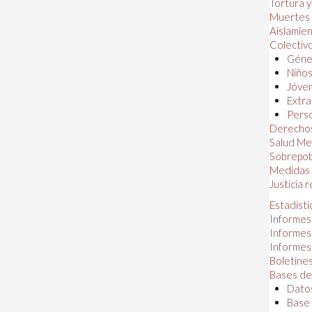
Tortura 
Muertes
Aislamie
Colectiv
Géner
Niños
Jóven
Extra
Perso
Derechos
Salud Me
Sobrepob
Medidas 
Justicia 
Estadísti
Informes
Informes
Informes
Boletines
Bases de
Datos
Base 