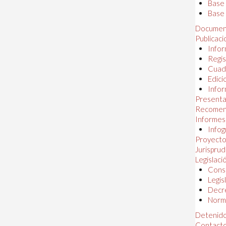
Base
Base 
Documen
Publicac
Infor
Regis
Cuad
Edici
Infor
Presenta
Recomen
Informes
Infog
Proyectos
Jurispru
Legislaci
Const
Legis
Decr
Norma
Detenido
Contact