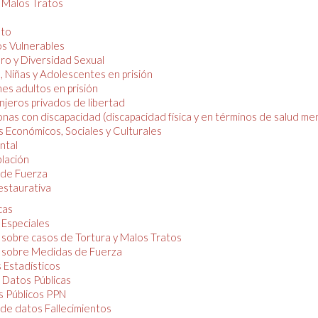
y Malos Tratos
nto
os Vulnerables
o y Diversidad Sexual
, Niñas y Adolescentes en prisión
es adultos en prisión
njeros privados de libertad
nas con discapacidad (discapacidad física y en términos de salud men
 Económicos, Sociales y Culturales
ntal
lación
de Fuerza
restaurativa
cas
 Especiales
 sobre casos de Tortura y Malos Tratos
 sobre Medidas de Fuerza
 Estadísticos
 Datos Públicas
 Públicos PPN
de datos Fallecimientos