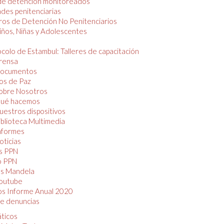
de detención monitoreados
des penitenciarias
os de Detención No Penitenciarios
iños, Niñas y Adolescentes
colo de Estambul: Talleres de capacitación
rensa
ocumentos
os de Paz
obre Nosotros
ué hacemos
uestros dispositivos
iblioteca Multimedia
nformes
oticias
s PPN
o PPN
as Mandela
outube
os Informe Anual 2020
e denuncias
áticos