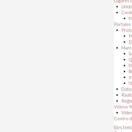
Lugares 
Unida
Centr
N
Portales
Proto
P
D
Marc
S
Q
N
B
I
N
Dato
Radi
Regl
Videos Y
Vide
Centro d
Ejes tem