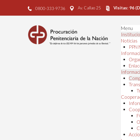
Av. Callao 25
Visitas: 96 (
0800-333-9736
Menu
Instituci
Noticias
PPN 
Informaci
Orga
Enlac
Informaci
Comp
Trans
T
Cooperac
Infor
Coope
F
O
C
Accio