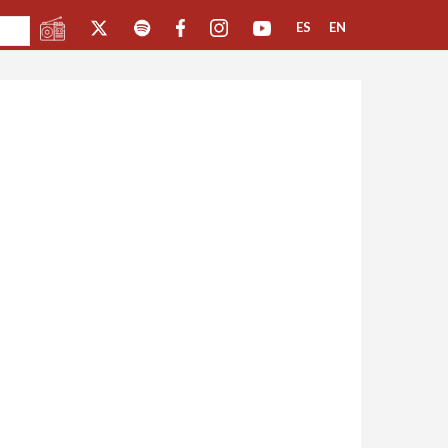
ES
EN