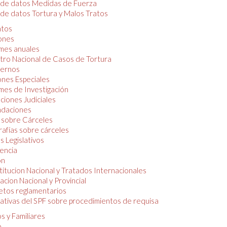
 de datos Medidas de Fuerza
de datos Tortura y Malos Tratos
tos
iones
mes anuales
tro Nacional de Casos de Tortura
ernos
ones Especiales
mes de Investigación
ciones Judiciales
daciones
 sobre Cárceles
rafías sobre cárceles
 Legislativos
dencia
ón
itucion Nacional y Tratados Internacionales
lacion Nacional y Provincial
etos reglamentarios
tivas del SPF sobre procedimientos de requisa
s y Familiares
o