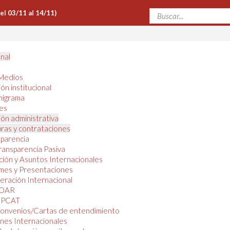
Del 03/11 al 14/11)
onal
Medios
ón institucional
nigrama
es
ón administrativa
ras y contrataciones
parencia
ransparencia Pasiva
ión y Asuntos Internacionales
mes y Presentaciones
ración Internacional
OAR
PCAT
onvenios/Cartas de entendimiento
nes Internacionales