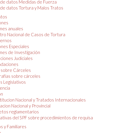
 de datos Medidas de Fuerza
de datos Tortura y Malos Tratos
tos
iones
mes anuales
tro Nacional de Casos de Tortura
ernos
ones Especiales
mes de Investigación
ciones Judiciales
daciones
 sobre Cárceles
rafías sobre cárceles
 Legislativos
dencia
ón
itucion Nacional y Tratados Internacionales
lacion Nacional y Provincial
etos reglamentarios
tivas del SPF sobre procedimientos de requisa
s y Familiares
o