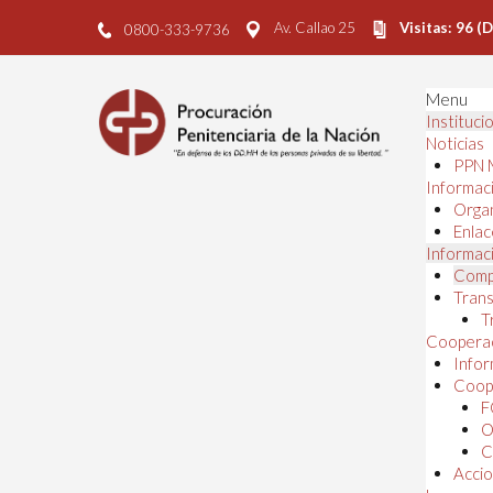
Av. Callao 25
Visitas: 96 (
0800-333-9736
Menu
Instituci
Noticias
PPN 
Informaci
Orga
Enlac
Informaci
Comp
Trans
T
Cooperac
Infor
Coope
F
O
C
Accio