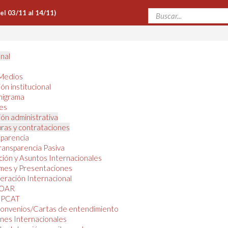
Del 03/11 al 14/11)
onal
Medios
ón institucional
nigrama
es
ón administrativa
ras y contrataciones
parencia
ransparencia Pasiva
ión y Asuntos Internacionales
mes y Presentaciones
ración Internacional
OAR
PCAT
onvenios/Cartas de entendimiento
nes Internacionales