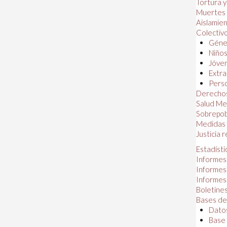
Tortura 
Muertes
Aislamie
Colectiv
Géner
Niños
Jóven
Extra
Perso
Derechos
Salud Me
Sobrepob
Medidas 
Justicia 
Estadísti
Informes
Informes
Informes
Boletines
Bases de
Datos
Base 