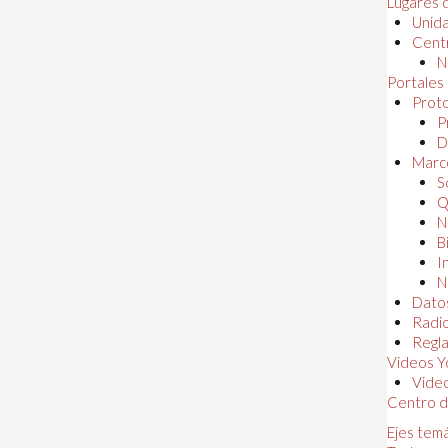
Lugares 
Unida
Centr
N
Portales
Proto
P
D
Marc
S
Q
N
B
I
N
Dato
Radi
Regl
Videos Y
Vide
Centro d
Ejes tem