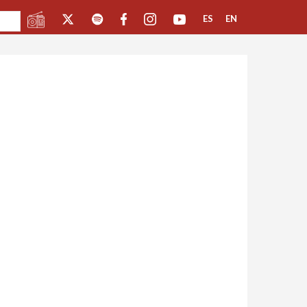
ES
EN