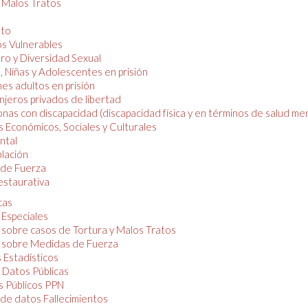
y Malos Tratos
nto
os Vulnerables
o y Diversidad Sexual
, Niñas y Adolescentes en prisión
es adultos en prisión
njeros privados de libertad
nas con discapacidad (discapacidad física y en términos de salud men
 Económicos, Sociales y Culturales
ntal
lación
de Fuerza
restaurativa
cas
 Especiales
 sobre casos de Tortura y Malos Tratos
 sobre Medidas de Fuerza
 Estadísticos
 Datos Públicas
 Públicos PPN
de datos Fallecimientos