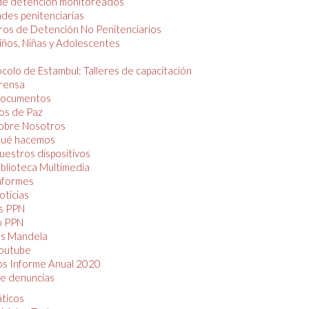
de detención monitoreados
des penitenciarias
os de Detención No Penitenciarios
iños, Niñas y Adolescentes
colo de Estambul: Talleres de capacitación
rensa
ocumentos
os de Paz
obre Nosotros
ué hacemos
uestros dispositivos
iblioteca Multimedia
nformes
oticias
s PPN
o PPN
as Mandela
outube
os Informe Anual 2020
e denuncias
áticos