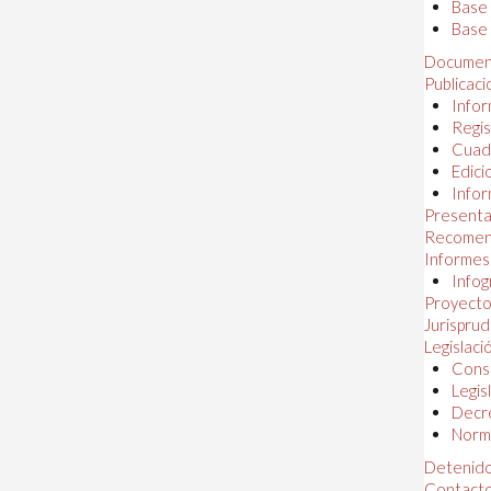
Base
Base 
Documen
Publicac
Infor
Regis
Cuad
Edici
Infor
Presenta
Recomen
Informes
Infog
Proyectos
Jurispru
Legislaci
Const
Legis
Decr
Norma
Detenido
Contact