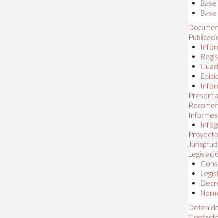
Base
Base 
Documen
Publicac
Infor
Regis
Cuad
Edici
Infor
Presenta
Recomen
Informes
Infog
Proyectos
Jurispru
Legislaci
Const
Legis
Decr
Norma
Detenido
Contact