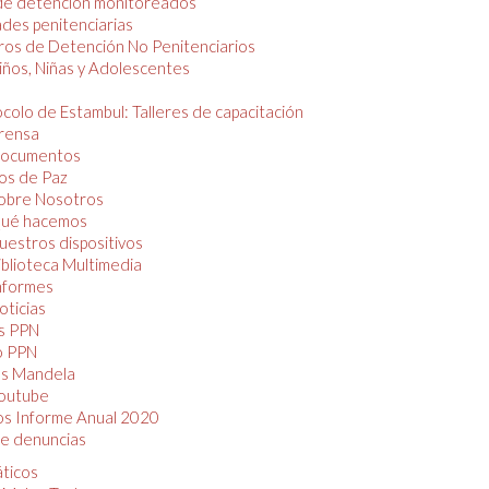
de detención monitoreados
des penitenciarias
os de Detención No Penitenciarios
iños, Niñas y Adolescentes
colo de Estambul: Talleres de capacitación
rensa
ocumentos
os de Paz
obre Nosotros
ué hacemos
uestros dispositivos
iblioteca Multimedia
nformes
oticias
s PPN
o PPN
as Mandela
outube
os Informe Anual 2020
e denuncias
áticos