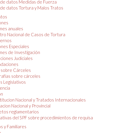
 de datos Medidas de Fuerza
de datos Tortura y Malos Tratos
tos
iones
mes anuales
tro Nacional de Casos de Tortura
ernos
ones Especiales
mes de Investigación
ciones Judiciales
daciones
 sobre Cárceles
rafías sobre cárceles
 Legislativos
dencia
ón
itucion Nacional y Tratados Internacionales
lacion Nacional y Provincial
etos reglamentarios
tivas del SPF sobre procedimientos de requisa
s y Familiares
o