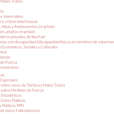
y Malos Tratos
nto
os Vulnerables
o y Diversidad Sexual
, Niñas y Adolescentes en prisión
es adultos en prisión
njeros privados de libertad
nas con discapacidad (discapacidad física y en términos de salud men
 Económicos, Sociales y Culturales
ntal
lación
de Fuerza
restaurativa
cas
 Especiales
 sobre casos de Tortura y Malos Tratos
 sobre Medidas de Fuerza
 Estadísticos
 Datos Públicas
 Públicos PPN
de datos Fallecimientos