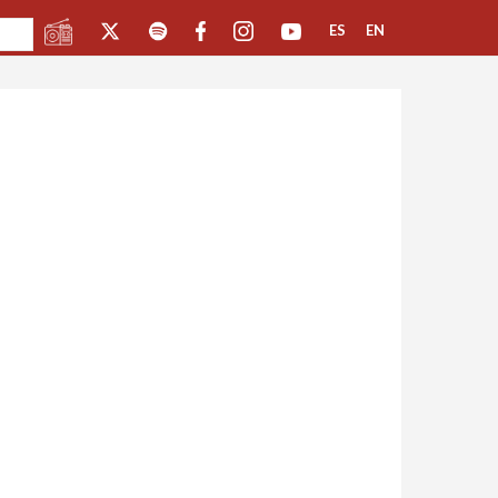
ES
EN