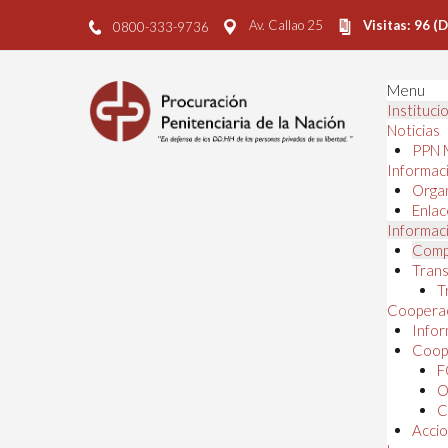
Av. Callao 25
Visitas: 96 (
0800-333-9736
Menu
Instituci
Noticias
PPN 
Informaci
Orga
Enlac
Informaci
Comp
Trans
T
Cooperac
Infor
Coope
F
O
C
Accio