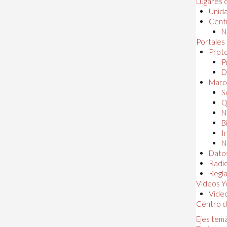
Lugares 
Unida
Centr
N
Portales
Proto
P
D
Marc
S
Q
N
B
I
N
Dato
Radi
Regl
Videos Y
Vide
Centro d
Ejes tem