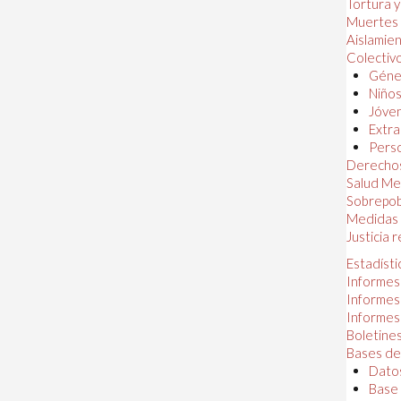
Tortura 
Muertes
Aislamie
Colectiv
Géner
Niños
Jóven
Extra
Perso
Derechos
Salud Me
Sobrepob
Medidas 
Justicia 
Estadísti
Informes
Informes
Informes
Boletines
Bases de
Datos
Base 