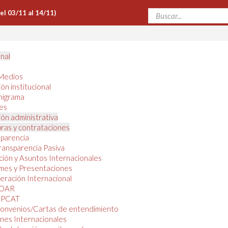
Del 03/11 al 14/11)
onal
Medios
ón institucional
nigrama
es
ón administrativa
ras y contrataciones
parencia
ransparencia Pasiva
ión y Asuntos Internacionales
mes y Presentaciones
ración Internacional
OAR
PCAT
onvenios/Cartas de entendimiento
nes Internacionales