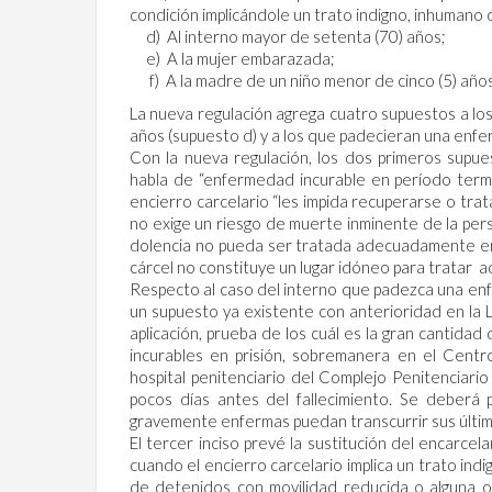
condición implicándole un trato indigno, inhumano o
d) Al interno mayor de setenta (70) años;
e) A la mujer embarazada;
f) A la madre de un niño menor de cinco (5) años
La nueva regulación agrega cuatro supuestos a los
años (supuesto d) y a los que padecieran una enfe
Con la nueva regulación, los dos primeros supu
habla de “enfermedad incurable en período termi
encierro carcelario “les impida recuperarse o tra
no exige un riesgo de muerte inminente de la pers
dolencia no pueda ser tratada adecuadamente en pr
cárcel no constituye un lugar idóneo para trata
Respecto al caso del interno que padezca una enf
un supuesto ya existente con anterioridad en l
aplicación, prueba de los cuál es la gran canti
incurables en prisión, sobremanera en el Centr
hospital penitenciario del Complejo Penitenciari
pocos días antes del fallecimiento. Se deberá 
gravemente enfermas puedan transcurrir sus último
El tercer inciso prevé la sustitución del encarce
cuando el encierro carcelario implica un trato ind
de detenidos con movilidad reducida o alguna otr