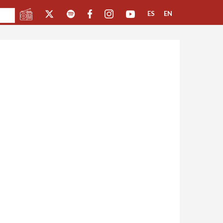
ES
EN