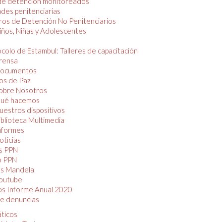
de detención monitoreados
des penitenciarias
os de Detención No Penitenciarios
iños, Niñas y Adolescentes
colo de Estambul: Talleres de capacitación
rensa
ocumentos
os de Paz
obre Nosotros
ué hacemos
uestros dispositivos
iblioteca Multimedia
nformes
oticias
s PPN
o PPN
as Mandela
outube
os Informe Anual 2020
e denuncias
áticos