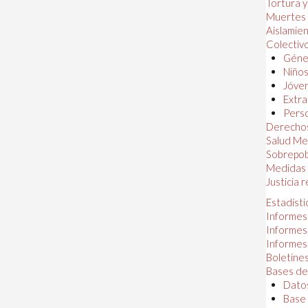
Tortura 
Muertes
Aislamie
Colectiv
Géner
Niños
Jóven
Extra
Perso
Derechos
Salud Me
Sobrepob
Medidas 
Justicia 
Estadísti
Informes
Informes
Informes
Boletines
Bases de
Datos
Base 