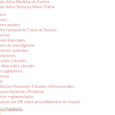
 de datos Medidas de Fuerza
de datos Tortura y Malos Tratos
tos
iones
mes anuales
tro Nacional de Casos de Tortura
ernos
ones Especiales
mes de Investigación
ciones Judiciales
daciones
 sobre Cárceles
rafías sobre cárceles
 Legislativos
dencia
ón
itucion Nacional y Tratados Internacionales
lacion Nacional y Provincial
etos reglamentarios
tivas del SPF sobre procedimientos de requisa
s y Familiares
o