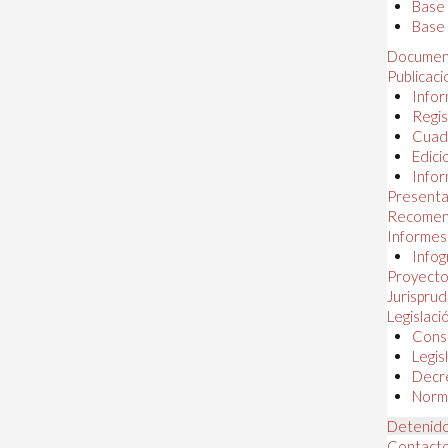
Base
Base 
Documen
Publicac
Infor
Regis
Cuad
Edici
Infor
Presenta
Recomen
Informes
Infog
Proyectos
Jurispru
Legislaci
Const
Legis
Decr
Norma
Detenido
Contact