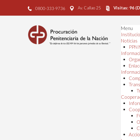
Av. Callao 25
Visitas: 96 (
0800-333-9736
Menu
Instituci
Noticias
PPN 
Informaci
Orga
Enlac
Informaci
Comp
Trans
T
Cooperac
Infor
Coope
F
O
C
Accio