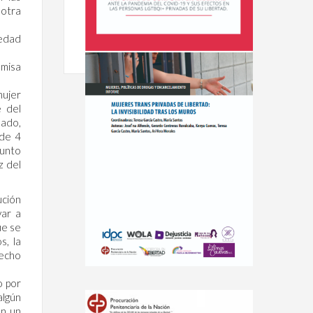
 otra
 edad
emisa
mujer
 del
lado,
 de 4
junto
z del
ución
var a
ue se
s, la
recho
o por
algún
on un