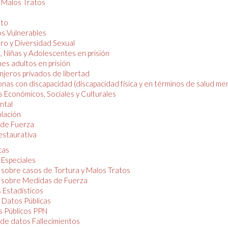
y Malos Tratos
nto
os Vulnerables
o y Diversidad Sexual
, Niñas y Adolescentes en prisión
es adultos en prisión
njeros privados de libertad
nas con discapacidad (discapacidad física y en términos de salud men
 Económicos, Sociales y Culturales
ntal
lación
de Fuerza
restaurativa
cas
 Especiales
 sobre casos de Tortura y Malos Tratos
 sobre Medidas de Fuerza
 Estadísticos
 Datos Públicas
 Públicos PPN
de datos Fallecimientos