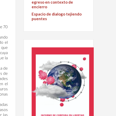
egreso en contexto de
encierro
Espacio de dialogo tejiendo
puentes
de 70
gundo
do el
, que
 cuya
ue la
ta de
as de
dades
en el
muros
sonas
tadas
casos
r las