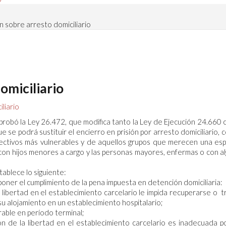
n sobre arresto domiciliario
omiciliario
liario
probó la Ley 26.472, que modifica tanto la Ley de Ejecución 24.660
 se podrá sustituir el encierro en prisión por arresto domiciliario, c
olectivos más vulnerables y de aquellos grupos que merecen una esp
on hijos menores a cargo y las personas mayores, enfermas o con a
tablece lo siguiente:
poner el cumplimiento de la pena impuesta en detención domiciliaria:
ibertad en el establecimiento carcelario le impida recuperarse o t
 alojamiento en un establecimiento hospitalario;
ble en período terminal;
 de la libertad en el establecimiento carcelario es inadecuada p