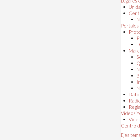
Lugares 
Unida
Centr
N
Portales
Proto
P
D
Marc
S
Q
N
B
I
N
Dato
Radi
Regl
Videos Y
Vide
Centro d
Ejes tem