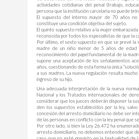
actividades cotidianas del penal (trabajo, edu
persona que la institución carcelaria no puede brin
El supuesto del interno mayor de 70 años no 
constituye una condición objetiva del sujeto.
El quinto supuesto relativo a la mujer embarazada
reconocida por todos los especialistas de que la 
Por último, el sexto supuesto en que se prevé la s
madre de un niño menor de 5 años de edad o 
reconocimiento del papel fundamental de la madre 
supone una aceptación de los señalamientos ace
años, cuestionando de esta forma la única “solución
a sus madres. La nueva regulación resulta mucho m
ingreso de su hijo.
Una adecuada interpretación de la nueva normat
Nacional y los Tratados internacionales de der
considerar que los jueces deberán disponer la sust
den los supuestos establecidos por la ley, salvo
concesión del arresto domiciliario no debe ser in
de las personas en conflicto con la ley penal que s
Por otro lado, si bien la Ley 26.472 ha enumerado
arresto domiciliario, no debemos entender que dic
caso que no esté previsto en la textualidad de la