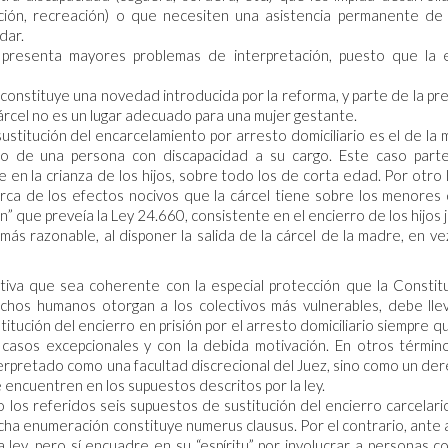
cación, recreación) o que necesiten una asistencia permanente de
dar.
presenta mayores problemas de interpretación, puesto que la
 constituye una novedad introducida por la reforma, y parte de la pr
cárcel no es un lugar adecuado para una mujer gestante.
ustitución del encarcelamiento por arresto domiciliario es el de la 
de una persona con discapacidad a su cargo. Este caso parte
en la crianza de los hijos, sobre todo los de corta edad. Por otro 
rca de los efectos nocivos que la cárcel tiene sobre los menores
” que preveía la Ley 24.660, consistente en el encierro de los hijos 
ás razonable, al disponer la salida de la cárcel de la madre, en ve
iva que sea coherente con la especial protección que la Constit
echos humanos otorgan a los colectivos más vulnerables, debe lle
itución del encierro en prisión por el arresto domiciliario siempre q
 casos excepcionales y con la debida motivación. En otros término
terpretado como una facultad discrecional del Juez, sino como un de
e encuentren en los supuestos descritos por la ley.
 los referidos seis supuestos de sustitución del encierro carcelari
ha enumeración constituye numerus clausus. Por el contrario, ante 
 ley, pero sí encuadre en su “espíritu” por involucrar a personas c