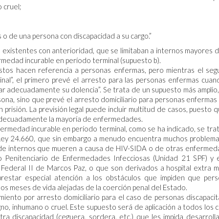
 cruel;
 o de una persona con discapacidad a su cargo.”
 existentes con anterioridad, que se limitaban a internos mayores 
rmedad incurable en período terminal (supuesto b).
estos hacen referencia a personas enfermas, pero mientras el se
nal”, el primero prevé el arresto para las personas enfermas cuan
tar adecuadamente su dolencia”. Se trata de un supuesto más amplio
ona, sino que prevé el arresto domiciliario para personas enfermas
isión. La previsión legal puede incluir multitud de casos, puesto q
r adecuadamente la mayoría de enfermedades.
ermedad incurable en período terminal, como se ha indicado, se tra
a Ley 24.660, que sin embargo a menudo encuentra muchos problem
dad de internos que mueren a causa de HIV-SIDA o de otras enferme
o Penitenciario de Enfermedades Infecciosas (Unidad 21 SPF) y 
o Federal II de Marcos Paz, o que son derivados a hospital extra 
prestar especial atención a los obstáculos que impiden que per
s meses de vida alejadas de la coerción penal del Estado.
lamiento por arresto domiciliario para el caso de personas discapaci
igno, inhumano o cruel. Este supuesto será de aplicación a todos los 
a discapacidad (ceguera, sordera, etc.) que les impida desarrolla