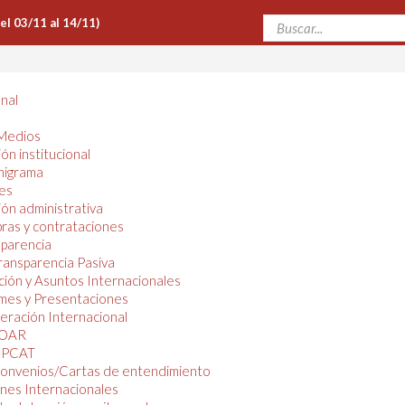
Del 03/11 al 14/11)
onal
Medios
ón institucional
nigrama
es
ón administrativa
ras y contrataciones
parencia
ransparencia Pasiva
ión y Asuntos Internacionales
mes y Presentaciones
ración Internacional
OAR
PCAT
onvenios/Cartas de entendimiento
nes Internacionales