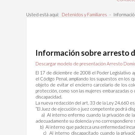
Usted está aquí:
Detenidos y Familiares
-
Informació
Información sobre arresto d
Descargar modelo de presentación Arresto Domici
El 17 de diciembre de 2008 el Poder Legislativo a
el Código Penal, ampliando los supuestos en los que
objeto de evitar el encierro carcelario de los c
protección, como son las mujeres embarazadas o c
discapacidad.
La nueva redacción del art. 33 de la Ley 24.660 es
“El Juez de ejecución o juez competente podrá dis
a) Al interno enfermo cuando la privación de la l
adecuadamente su dolencia y no correspondiere su
b) Al interno que padezca una enfermedad incura
c) Al interno discapacitado cuando la privación