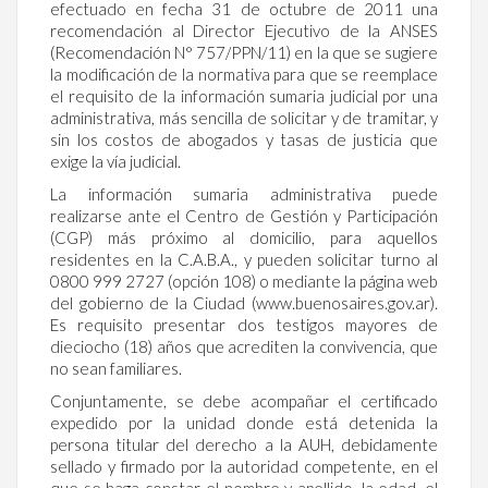
efectuado en fecha 31 de octubre de 2011 una
recomendación al Director Ejecutivo de la ANSES
(Recomendación N° 757/PPN/11) en la que se sugiere
la modificación de la normativa para que se reemplace
el requisito de la información sumaria judicial por una
administrativa, más sencilla de solicitar y de tramitar, y
sin los costos de abogados y tasas de justicia que
exige la vía judicial.
La información sumaria administrativa puede
realizarse ante el Centro de Gestión y Participación
(CGP) más próximo al domicilio, para aquellos
residentes en la C.A.B.A., y pueden solicitar turno al
0800 999 2727 (opción 108) o mediante la página web
del gobierno de la Ciudad (www.buenosaires.gov.ar).
Es requisito presentar dos testigos mayores de
dieciocho (18) años que acrediten la convivencia, que
no sean familiares.
Conjuntamente, se debe acompañar el certificado
expedido por la unidad donde está detenida la
persona titular del derecho a la AUH, debidamente
sellado y firmado por la autoridad competente, en el
que se haga constar el nombre y apellido, la edad, el