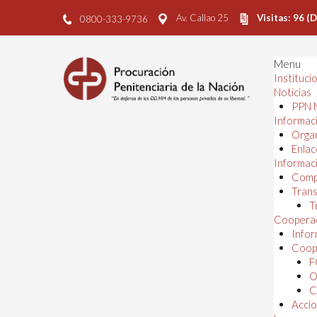
Av. Callao 25
Visitas: 96 (
0800-333-9736
Menu
Instituci
Noticias
PPN 
Informaci
Orga
Enlac
Informaci
Comp
Trans
T
Cooperac
Infor
Coope
F
O
C
Accio