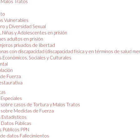
y Malos Tratos
nto
os Vulnerables
o y Diversidad Sexual
, Niñas y Adolescentes en prisión
es adultos en prisión
njeros privados de libertad
nas con discapacidad (discapacidad física y en términos de salud men
 Económicos, Sociales y Culturales
ntal
lación
de Fuerza
restaurativa
cas
 Especiales
 sobre casos de Tortura y Malos Tratos
 sobre Medidas de Fuerza
 Estadísticos
 Datos Públicas
 Públicos PPN
de datos Fallecimientos