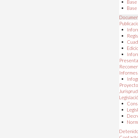
Base
Base 
Documen
Publicac
Infor
Regis
Cuad
Edici
Infor
Presenta
Recomen
Informes
Infog
Proyectos
Jurispru
Legislaci
Const
Legis
Decr
Norma
Detenido
Contact