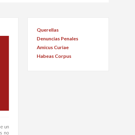
Querellas
Denuncias Penales
Amicus Curiae
Habeas Corpus
de un
is no