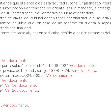
ntiende que el ejercicio de esta facultad supone “un justificado inter
de la Procuración Penitenciaria se orienta, según mandato, a protege
e su libertad por cualquier motivo en jurisdicción federal.
ácter de amigo del tribunal deben tener por finalidad la búsqueda 
elementos de juicio que, en caso de no tenerse en cuenta o sope
ria a tal finalidad.
terés destacar algunas en particular, debido a las circunstancias del
4.
Ver documento.
N por resolución de expulsión, 15-08-2024.
Ver documento.
e privada de libertad y su hijo, 13-08-2024.
Ver documento.
 indeterminadas, 02-07-2024.
Ver documento.
4.
Ver documento.
024:
Ver 1er documento.
024:
Ver 2do documento.
 .
Ver documento.