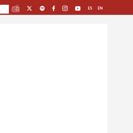
ES
EN