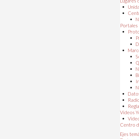
Lugares 
Unida
Centr
N
Portales
Proto
P
D
Marc
S
Q
N
B
I
N
Dato
Radi
Regl
Videos Y
Vide
Centro d
Ejes tem