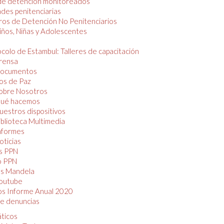
de detención monitoreados
des penitenciarias
os de Detención No Penitenciarios
iños, Niñas y Adolescentes
colo de Estambul: Talleres de capacitación
rensa
ocumentos
os de Paz
obre Nosotros
ué hacemos
uestros dispositivos
iblioteca Multimedia
nformes
oticias
s PPN
o PPN
as Mandela
outube
os Informe Anual 2020
e denuncias
áticos