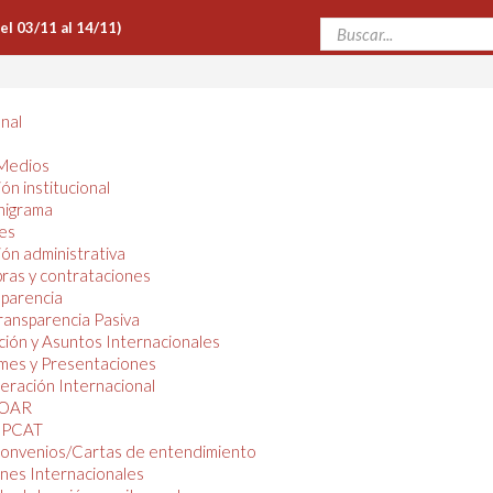
Del 03/11 al 14/11)
onal
Medios
ón institucional
nigrama
es
ón administrativa
ras y contrataciones
parencia
ransparencia Pasiva
ión y Asuntos Internacionales
mes y Presentaciones
ración Internacional
OAR
PCAT
onvenios/Cartas de entendimiento
nes Internacionales