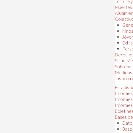
Tortura 
Muertes
Aislamie
Colectiv
Géner
Niños
Jóven
Extra
Perso
Derechos
Salud Me
Sobrepob
Medidas 
Justicia 
Estadísti
Informes
Informes
Informes
Boletines
Bases de
Datos
Base 