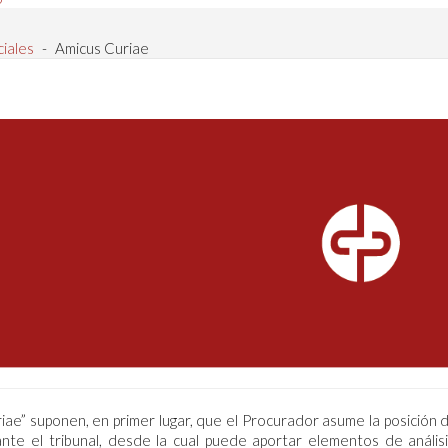
iales
-
Amicus Curiae
riae” suponen, en primer lugar, que el Procurador asume la posición 
ante el tribunal, desde la cual puede aportar elementos de anális