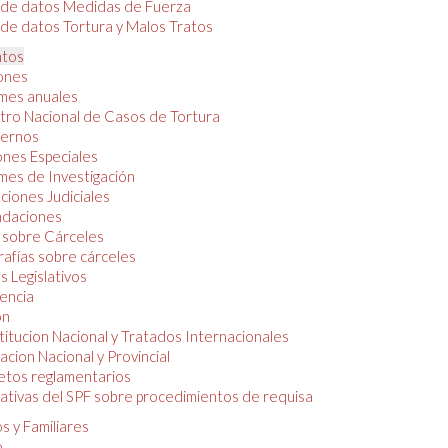
 de datos Medidas de Fuerza
de datos Tortura y Malos Tratos
tos
iones
mes anuales
tro Nacional de Casos de Tortura
ernos
ones Especiales
mes de Investigación
ciones Judiciales
daciones
 sobre Cárceles
rafías sobre cárceles
 Legislativos
dencia
ón
itucion Nacional y Tratados Internacionales
lacion Nacional y Provincial
etos reglamentarios
tivas del SPF sobre procedimientos de requisa
s y Familiares
o