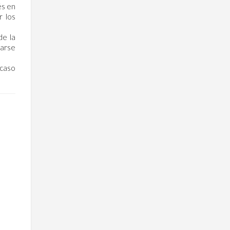
és en
r los
de la
sarse
 caso