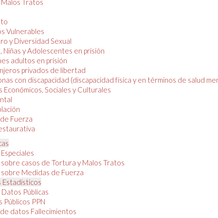
y Malos Tratos
nto
os Vulnerables
o y Diversidad Sexual
, Niñas y Adolescentes en prisión
es adultos en prisión
njeros privados de libertad
nas con discapacidad (discapacidad física y en términos de salud men
 Económicos, Sociales y Culturales
ntal
lación
de Fuerza
restaurativa
cas
 Especiales
 sobre casos de Tortura y Malos Tratos
 sobre Medidas de Fuerza
 Estadísticos
 Datos Públicas
 Públicos PPN
de datos Fallecimientos