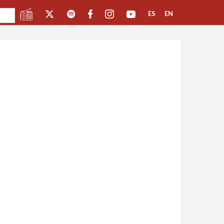
ES
EN