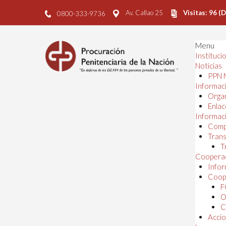
Av. Callao 25
Visitas: 96 (
0800-333-9736
Menu
Instituci
Noticias
PPN 
Informaci
Orga
Enlac
Informaci
Comp
Trans
T
Cooperac
Infor
Coope
F
O
C
Accio