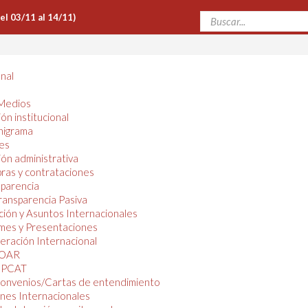
Del 03/11 al 14/11)
onal
Medios
ón institucional
nigrama
es
ón administrativa
ras y contrataciones
parencia
ransparencia Pasiva
ión y Asuntos Internacionales
mes y Presentaciones
ración Internacional
OAR
PCAT
onvenios/Cartas de entendimiento
nes Internacionales