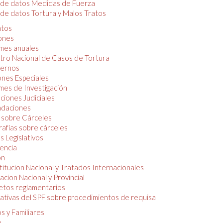
 de datos Medidas de Fuerza
de datos Tortura y Malos Tratos
tos
iones
mes anuales
tro Nacional de Casos de Tortura
ernos
ones Especiales
mes de Investigación
ciones Judiciales
daciones
 sobre Cárceles
rafías sobre cárceles
 Legislativos
dencia
ón
itucion Nacional y Tratados Internacionales
lacion Nacional y Provincial
etos reglamentarios
tivas del SPF sobre procedimientos de requisa
s y Familiares
o