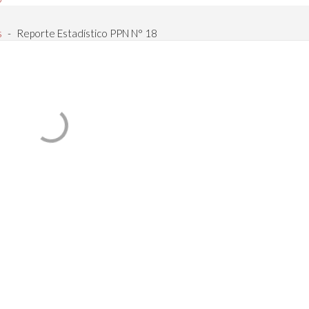
s
-
Reporte Estadístico PPN N° 18