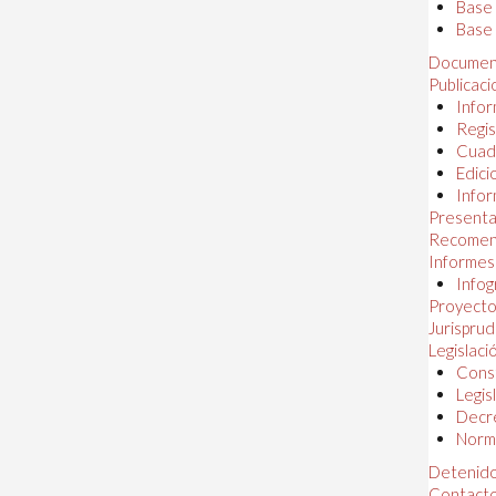
Base
Base 
Documen
Publicac
Infor
Regis
Cuad
Edici
Infor
Presenta
Recomen
Informes
Infog
Proyectos
Jurispru
Legislaci
Const
Legis
Decr
Norma
Detenido
Contact