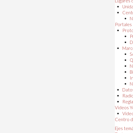
Lugares 
Unida
Centr
N
Portales
Proto
P
D
Marc
S
Q
N
B
I
N
Dato
Radi
Regl
Videos Y
Vide
Centro d
Ejes tem