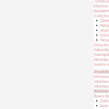
Tortura 
Muertes
Aislamie
Colectiv
Géner
Niños
Jóven
Extra
Perso
Derechos
Salud Me
Sobrepob
Medidas 
Justicia 
Estadísti
Informes
Informes
Informes
Boletines
Bases de
Datos
Base 