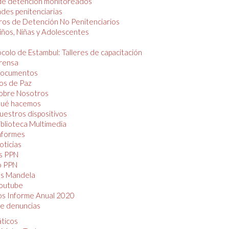
de detención monitoreados
des penitenciarias
os de Detención No Penitenciarios
iños, Niñas y Adolescentes
colo de Estambul: Talleres de capacitación
rensa
ocumentos
os de Paz
obre Nosotros
ué hacemos
uestros dispositivos
iblioteca Multimedia
nformes
oticias
s PPN
o PPN
as Mandela
outube
os Informe Anual 2020
e denuncias
áticos