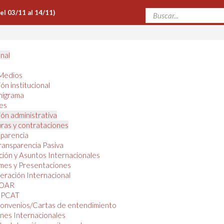
Del 03/11 al 14/11)
onal
Medios
ón institucional
nigrama
es
ón administrativa
ras y contrataciones
parencia
ransparencia Pasiva
ión y Asuntos Internacionales
mes y Presentaciones
ración Internacional
OAR
PCAT
onvenios/Cartas de entendimiento
nes Internacionales