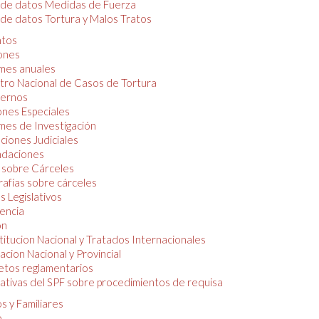
 de datos Medidas de Fuerza
de datos Tortura y Malos Tratos
tos
iones
mes anuales
tro Nacional de Casos de Tortura
ernos
ones Especiales
mes de Investigación
ciones Judiciales
daciones
 sobre Cárceles
rafías sobre cárceles
 Legislativos
dencia
ón
itucion Nacional y Tratados Internacionales
lacion Nacional y Provincial
etos reglamentarios
tivas del SPF sobre procedimientos de requisa
s y Familiares
o