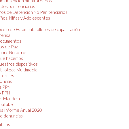
de detención monitoreados
des penitenciarias
os de Detención No Penitenciarios
iños, Niñas y Adolescentes
colo de Estambul: Talleres de capacitación
rensa
ocumentos
os de Paz
obre Nosotros
ué hacemos
uestros dispositivos
iblioteca Multimedia
nformes
oticias
s PPN
o PPN
as Mandela
outube
os Informe Anual 2020
e denuncias
áticos