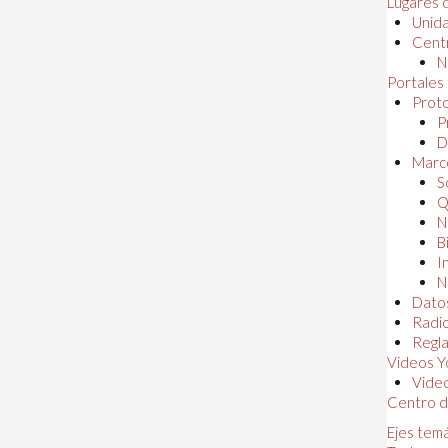
Lugares 
Unida
Centr
N
Portales
Proto
P
D
Marc
S
Q
N
B
I
N
Dato
Radi
Regl
Videos Y
Vide
Centro d
Ejes tem