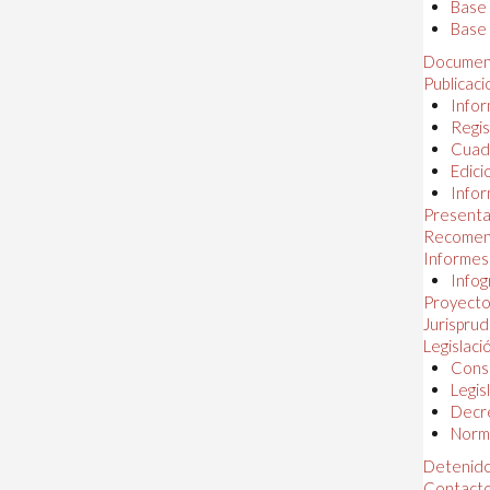
Base
Base 
Documen
Publicac
Infor
Regis
Cuad
Edici
Infor
Presenta
Recomen
Informes
Infog
Proyectos
Jurispru
Legislaci
Const
Legis
Decr
Norma
Detenido
Contact