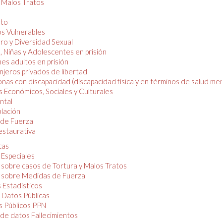
y Malos Tratos
nto
os Vulnerables
o y Diversidad Sexual
, Niñas y Adolescentes en prisión
es adultos en prisión
njeros privados de libertad
nas con discapacidad (discapacidad física y en términos de salud men
 Económicos, Sociales y Culturales
ntal
lación
de Fuerza
restaurativa
cas
 Especiales
 sobre casos de Tortura y Malos Tratos
 sobre Medidas de Fuerza
 Estadísticos
 Datos Públicas
 Públicos PPN
de datos Fallecimientos