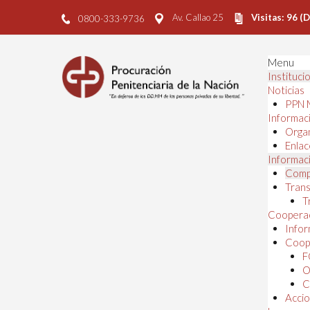
Av. Callao 25
Visitas: 96 (
0800-333-9736
Menu
Instituci
Noticias
PPN 
Informaci
Orga
Enlac
Informaci
Comp
Trans
T
Cooperac
Infor
Coope
F
O
C
Accio