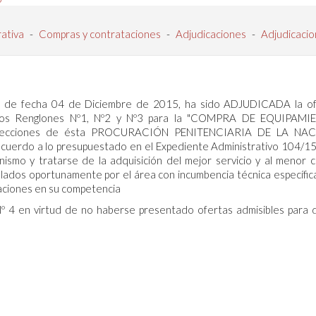
rativa
-
Compras y contrataciones
-
Adjudicaciones
-
Adjudicaci
, de fecha 04 de Diciembre de 2015, ha sido ADJUDICADA la of
los Renglones Nº1, Nº2 y Nº3 para la "COMPRA DE EQUIPAMI
Direcciones de ésta PROCURACIÓN PENITENCIARIA DE LA NAC
 acuerdo a lo presupuestado en el Expediente Administrativo 104/15
nismo y tratarse de la adquisición del mejor servicio y al menor 
lados oportunamente por el área con incumbencia técnica específica
caciones en su competencia
virtud de no haberse presentado ofertas admisibles para d