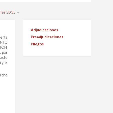
ones 2015
-
Adjudicaciones
Preadjudicaciones
erta
ENTO
Pliegos
IÓN,
, por
costo
 y el
icho