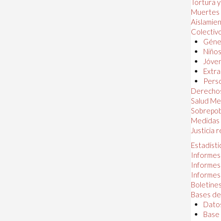
Tortura 
Muertes
Aislamie
Colectiv
Géner
Niños
Jóven
Extra
Perso
Derechos
Salud Me
Sobrepob
Medidas 
Justicia 
Estadísti
Informes
Informes
Informes
Boletines
Bases de
Datos
Base 