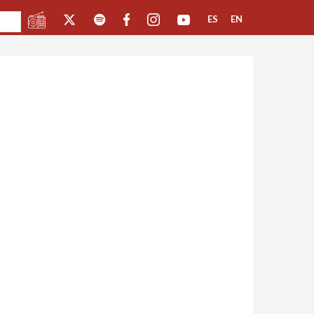
ES
EN