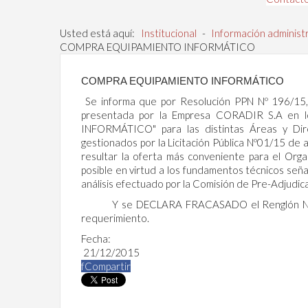
Usted está aquí:
Institucional
-
Información administ
COMPRA EQUIPAMIENTO INFORMÁTICO
COMPRA EQUIPAMIENTO INFORMÁTICO
Se informa que por Resolución PPN Nº 196/15
presentada por la Empresa CORADIR S.A en 
INFORMÁTICO" para las distintas Áreas y 
gestionados por la Licitación Pública Nº01/15 de
resultar la oferta más conveniente para el Orga
posible en virtud a los fundamentos técnicos seña
análisis efectuado por la Comisión de Pre-Adjudi
Y se DECLARA FRACASADO el Renglón Nº 4 en 
requerimiento.
Fecha:
21/12/2015
f
Compartir