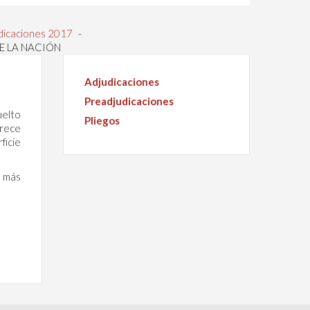
dicaciones 2017
-
E LA NACIÓN
Adjudicaciones
Preadjudicaciones
uelto
Pliegos
frece
ficie
 más