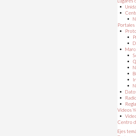
Lugares 
Unida
Centr
N
Portales
Proto
P
D
Marc
S
Q
N
B
I
N
Dato
Radi
Regl
Videos Y
Vide
Centro d
Ejes tem