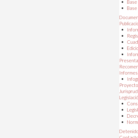
Base
Base 
Documen
Publicac
Infor
Regis
Cuad
Edici
Infor
Presenta
Recomen
Informes
Infog
Proyectos
Jurispru
Legislaci
Const
Legis
Decr
Norma
Detenido
Contact