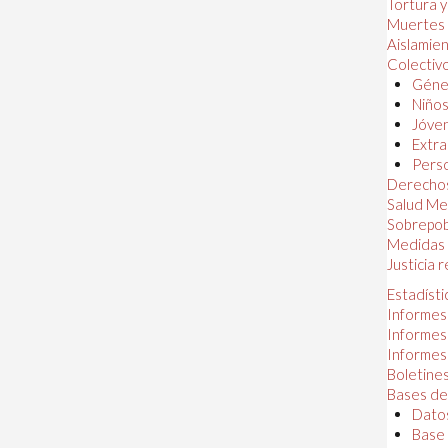
Tortura 
Muertes
Aislamie
Colectiv
Géner
Niños
Jóven
Extra
Perso
Derechos
Salud Me
Sobrepob
Medidas 
Justicia 
Estadísti
Informes
Informes
Informes
Boletines
Bases de
Datos
Base 