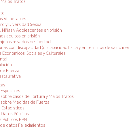
y Malos Tratos
nto
os Vulnerables
o y Diversidad Sexual
, Niñas y Adolescentes en prisión
es adultos en prisión
njeros privados de libertad
nas con discapacidad (discapacidad física y en términos de salud men
 Económicos, Sociales y Culturales
ntal
lación
de Fuerza
restaurativa
cas
 Especiales
 sobre casos de Tortura y Malos Tratos
 sobre Medidas de Fuerza
 Estadísticos
 Datos Públicas
 Públicos PPN
de datos Fallecimientos