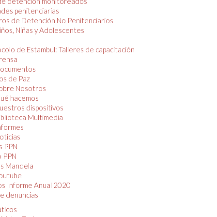
de detención monitoreados
des penitenciarias
os de Detención No Penitenciarios
iños, Niñas y Adolescentes
colo de Estambul: Talleres de capacitación
rensa
ocumentos
os de Paz
obre Nosotros
ué hacemos
uestros dispositivos
iblioteca Multimedia
nformes
oticias
s PPN
o PPN
as Mandela
outube
os Informe Anual 2020
e denuncias
áticos