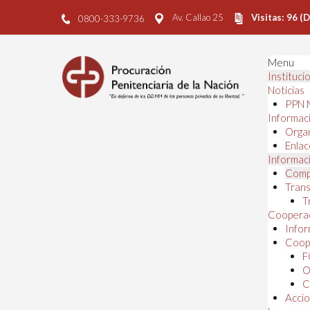
Av. Callao 25
Visitas: 96 (
0800-333-9736
Menu
Instituci
Noticias
PPN 
Informaci
Orga
Enlac
Informaci
Comp
Trans
T
Cooperac
Infor
Coope
F
O
C
Accio