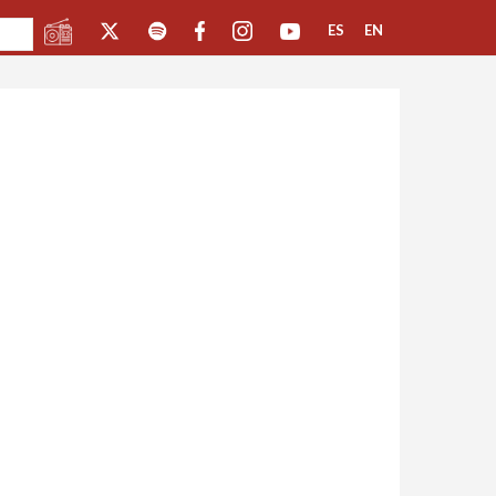
ES
EN