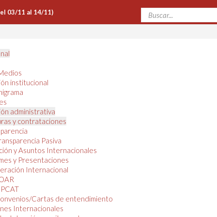
Del 03/11 al 14/11)
onal
Medios
ón institucional
nigrama
es
ón administrativa
ras y contrataciones
parencia
ransparencia Pasiva
ión y Asuntos Internacionales
mes y Presentaciones
ración Internacional
OAR
PCAT
onvenios/Cartas de entendimiento
nes Internacionales