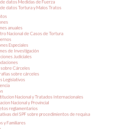
 de datos Medidas de Fuerza
de datos Tortura y Malos Tratos
tos
iones
mes anuales
tro Nacional de Casos de Tortura
ernos
ones Especiales
mes de Investigación
ciones Judiciales
daciones
 sobre Cárceles
rafías sobre cárceles
 Legislativos
dencia
ón
itucion Nacional y Tratados Internacionales
lacion Nacional y Provincial
etos reglamentarios
tivas del SPF sobre procedimientos de requisa
s y Familiares
o