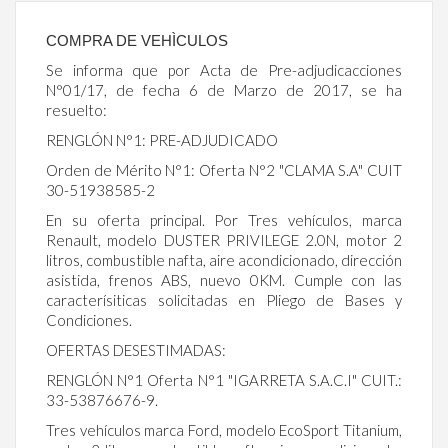
COMPRA DE VEHÌCULOS
Se informa que por Acta de Pre-adjudicacciones
N°01/17, de fecha 6 de Marzo de 2017, se ha
resuelto:
RENGLÓN N°1: PRE-ADJUDICADO
Orden de Mérito N°1: Oferta N°2 "CLAMA S.A" CUIT
30-51938585-2
En su oferta principal. Por Tres vehículos, marca
Renault, modelo DUSTER PRIVILEGE 2.0N, motor 2
litros, combustible nafta, aire acondicionado, dirección
asistida, frenos ABS, nuevo 0KM. Cumple con las
caracterísiticas solicitadas en Pliego de Bases y
Condiciones.
OFERTAS DESESTIMADAS:
RENGLÓN N°1 Oferta N°1 "IGARRETA S.A.C.I" CUIT.:
33-53876676-9.
Tres vehículos marca Ford, modelo EcoSport Titanium,