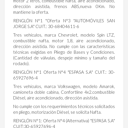
motor 2 litros, combustible nafta, aire acondicionado,
dirección asistida, frenos ABS,nueva 0Km. No
mantiene la oferta.
RENGLÓN N°1 "Oferta N°3 "AUTOMÓVILES SAN
JORGE S.A" CUIT.: 30-68404611-6
Tres vehículos, marca Chevrolet, modelo Spin LTZ,
combustible nafta, motor 1,8, aire acondicionado,
dirección asistida. No cumple con las características
técnicas exigidas en Pliego de Bases y Condiciones.
(Cantidad de válvulas, despeje mínimo y tamaño del
rodado).
RENGLÓN N°1 Oferta N°4 "ESPASA S.A" CUIT.: 30-
65927696-4
Tres vehículos, marca Volkswagen, modelo Amarok,
camioneta doble cabina, Confortline 4x2.combustible
Diésel, aire acondicionado, dirección asistida.
No cumple con los requerimientos técnicos solicitados
en pliego, motorización Diésel, se solicita Nafta.
RENGLÓN N°1: Oferta N°4 (Alternativa) "ESPASA S.A"
CUIT:30-65927696-4