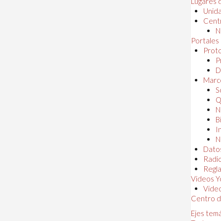
Lugares 
Unida
Centr
N
Portales
Proto
P
D
Marc
S
Q
N
B
I
N
Dato
Radi
Regl
Videos Y
Vide
Centro d
Ejes tem