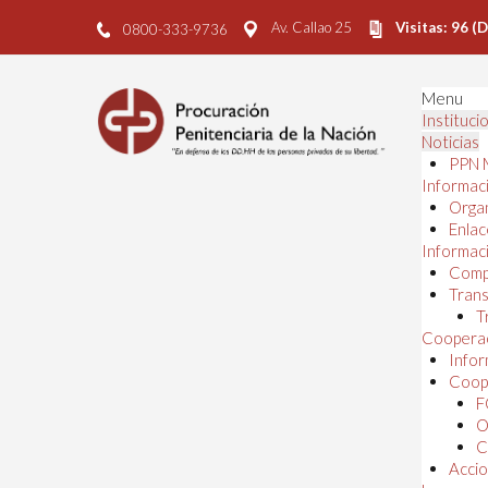
Av. Callao 25
Visitas: 96 (
0800-333-9736
Menu
Instituci
Noticias
PPN 
Informaci
Orga
Enlac
Informaci
Comp
Trans
T
Cooperac
Infor
Coope
F
O
C
Accio