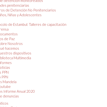
de detención monitoreados
des penitenciarias
os de Detención No Penitenciarios
iños, Niñas y Adolescentes
colo de Estambul: Talleres de capacitación
rensa
ocumentos
os de Paz
obre Nosotros
ué hacemos
uestros dispositivos
iblioteca Multimedia
nformes
oticias
s PPN
o PPN
as Mandela
outube
os Informe Anual 2020
e denuncias
áticos