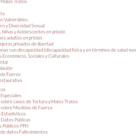
y Malos Tratos
nto
os Vulnerables
o y Diversidad Sexual
, Niñas y Adolescentes en prisión
es adultos en prisión
njeros privados de libertad
nas con discapacidad (discapacidad física y en términos de salud men
 Económicos, Sociales y Culturales
ntal
lación
de Fuerza
restaurativa
cas
 Especiales
 sobre casos de Tortura y Malos Tratos
 sobre Medidas de Fuerza
 Estadísticos
 Datos Públicas
 Públicos PPN
de datos Fallecimientos