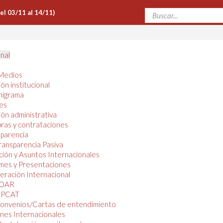
Del 03/11 al 14/11)
onal
Medios
ón institucional
nigrama
es
ón administrativa
ras y contrataciones
parencia
ransparencia Pasiva
ión y Asuntos Internacionales
mes y Presentaciones
ración Internacional
OAR
PCAT
onvenios/Cartas de entendimiento
nes Internacionales