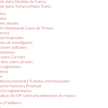
 de datos Medidas de Fuerza
de datos Tortura y Malos Tratos
tos
iones
mes anuales
tro Nacional de Casos de Tortura
ernos
ones Especiales
mes de Investigación
ciones Judiciales
daciones
 sobre Cárceles
rafías sobre cárceles
 Legislativos
dencia
ón
itucion Nacional y Tratados Internacionales
lacion Nacional y Provincial
etos reglamentarios
tivas del SPF sobre procedimientos de requisa
s y Familiares
o