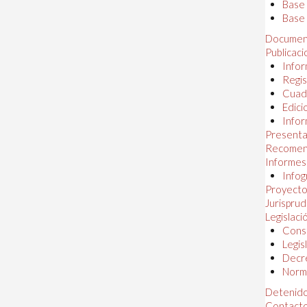
Base
Base 
Documen
Publicac
Infor
Regis
Cuad
Edici
Infor
Presenta
Recomen
Informes
Infog
Proyectos
Jurispru
Legislaci
Const
Legis
Decr
Norma
Detenido
Contact