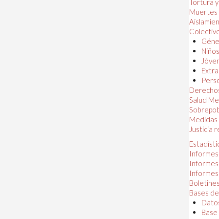
Tortura 
Muertes
Aislamie
Colectiv
Géner
Niños
Jóven
Extra
Perso
Derechos
Salud Me
Sobrepob
Medidas 
Justicia 
Estadísti
Informes
Informes
Informes
Boletines
Bases de
Datos
Base 