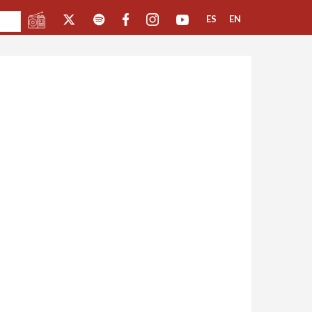
ES
EN