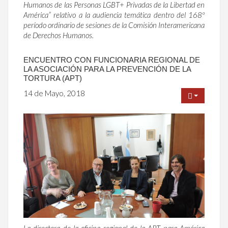
Humanos de las Personas LGBT+ Privadas de la Libertad en
América” relativo a la audiencia temática dentro del 168º
período ordinario de sesiones de la Comisión Interamericana
de Derechos Humanos.
ENCUENTRO CON FUNCIONARIA REGIONAL DE
LA ASOCIACIÓN PARA LA PREVENCIÓN DE LA
TORTURA (APT)
14 de Mayo, 2018
La directora de la oficina regional de la APT para América