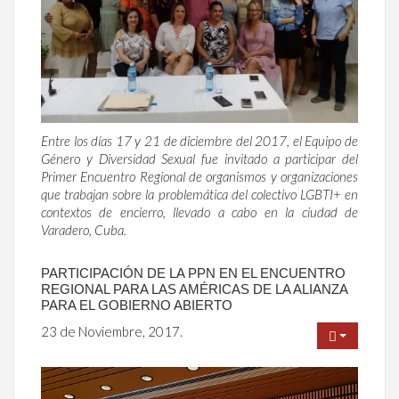
Entre los días 17 y 21 de diciembre del 2017, el Equipo de
Género y Diversidad Sexual fue invitado a participar del
Primer Encuentro Regional de organismos y organizaciones
que trabajan sobre la problemática del colectivo LGBTI+ en
contextos de encierro, llevado a cabo en la ciudad de
Varadero, Cuba.
PARTICIPACIÓN DE LA PPN EN EL ENCUENTRO
REGIONAL PARA LAS AMÉRICAS DE LA ALIANZA
PARA EL GOBIERNO ABIERTO
23 de Noviembre, 2017.